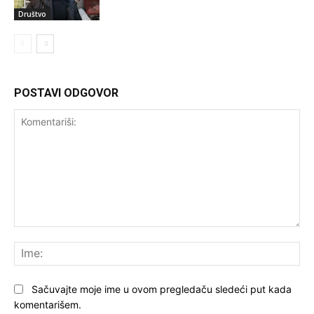
Društvo
POSTAVI ODGOVOR
Komentariši:
Ime
Sačuvajte moje ime u ovom pregledaču sledeći put kada
komentarišem.