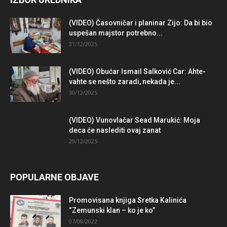
(VIDEO) Časovničar i planinar Zijo: Da bi bio
uspešan majstor potrebno...
31/12/2025
(VIDEO) Obućar Ismail Salković Car: Ahte-
vahte se nešto zaradi, nekada je...
30/12/2025
(VIDEO) Vunovlačar Sead Marukić: Moja
deca će naslediti ovaj zanat
29/12/2025
POPULARNE OBJAVE
Promovisana knjiga Sretka Kalinića
“Zemunski klan – ko je ko”
07/08/2022