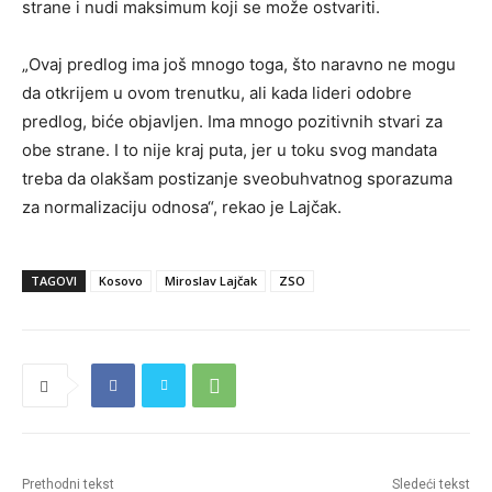
strane i nudi maksimum koji se može ostvariti.
„Ovaj predlog ima još mnogo toga, što naravno ne mogu
da otkrijem u ovom trenutku, ali kada lideri odobre
predlog, biće objavljen. Ima mnogo pozitivnih stvari za
obe strane. I to nije kraj puta, jer u toku svog mandata
treba da olakšam postizanje sveobuhvatnog sporazuma
za normalizaciju odnosa“, rekao je Lajčak.
TAGOVI
Kosovo
Miroslav Lajčak
ZSO
Prethodni tekst
Sledeći tekst