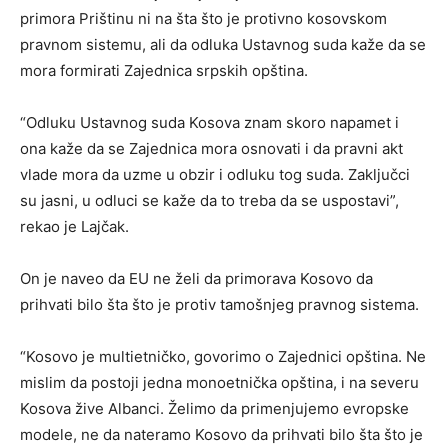
primora Prištinu ni na šta što je protivno kosovskom
pravnom sistemu, ali da odluka Ustavnog suda kaže da se
mora formirati Zajednica srpskih opština.
“Odluku Ustavnog suda Kosova znam skoro napamet i
ona kaže da se Zajednica mora osnovati i da pravni akt
vlade mora da uzme u obzir i odluku tog suda. Zaključci
su jasni, u odluci se kaže da to treba da se uspostavi”,
rekao je Lajčak.
On je naveo da EU ne želi da primorava Kosovo da
prihvati bilo šta što je protiv tamošnjeg pravnog sistema.
“Kosovo je multietničko, govorimo o Zajednici opština. Ne
mislim da postoji jedna monoetnička opština, i na severu
Kosova žive Albanci. Želimo da primenjujemo evropske
modele, ne da nateramo Kosovo da prihvati bilo šta što je