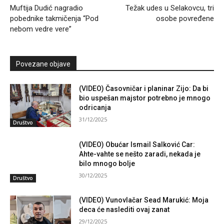
Muftija Dudić nagradio
Težak udes u Selakovcu, tri
pobednike takmičenja “Pod
osobe povređene
nebom vedre vere”
Povezane objave
(VIDEO) Časovničar i planinar Zijo: Da bi
bio uspešan majstor potrebno je mnogo
odricanja
31/12/2025
Društvo
(VIDEO) Obućar Ismail Salković Car:
Ahte-vahte se nešto zaradi, nekada je
bilo mnogo bolje
30/12/2025
Društvo
(VIDEO) Vunovlačar Sead Marukić: Moja
deca će naslediti ovaj zanat
29/12/2025