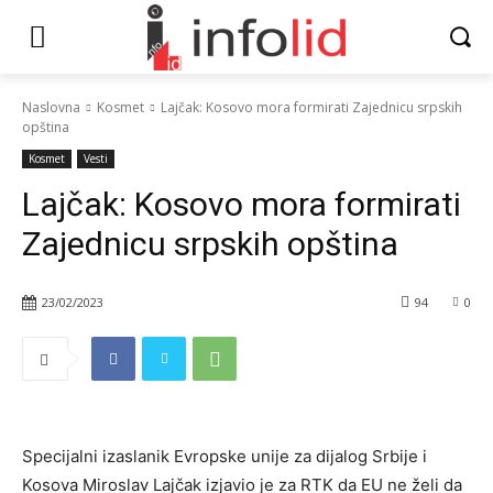
Naslovna
Kosmet
Lajčak: Kosovo mora formirati Zajednicu srpskih
opština
Kosmet
Vesti
Lajčak: Kosovo mora formirati
Zajednicu srpskih opština
23/02/2023
94
0
Specijalni izaslanik Evropske unije za dijalog Srbije i
Kosova Miroslav Lajčak izjavio je za RTK da EU ne želi da