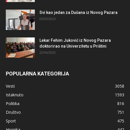
Svi kao jedan za Dušana iz Novog Pazara
03/03/2023
Lekar Fehim Juković iz Novog Pazara
doktorirao na Univerzitetu u Prištini
22/06/2022
POPULARNA KATEGORIJA
Vesti
3058
Istaknuto
1593
Politika
816
Društvo
751
Sport
475
Hronika
442