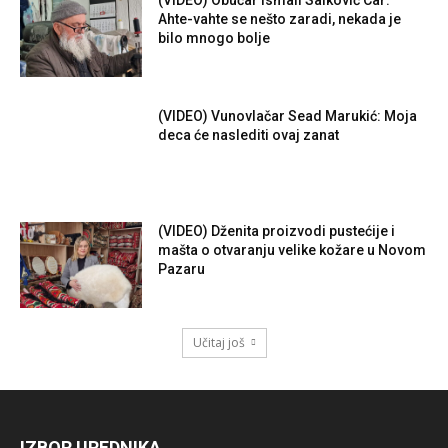
(VIDEO) Obućar Ismail Salković Car:
Ahte-vahte se nešto zaradi, nekada je
bilo mnogo bolje
(VIDEO) Vunovlačar Sead Marukić: Moja
deca će naslediti ovaj zanat
(VIDEO) Dženita proizvodi pustećije i
mašta o otvaranju velike kožare u Novom
Pazaru
Učitaj još
IZBOR UREDNIKA