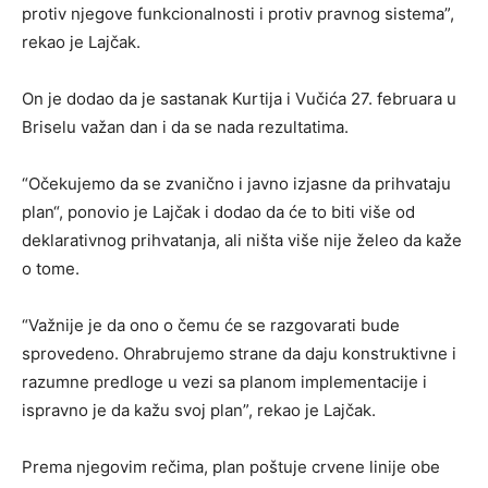
protiv njegove funkcionalnosti i protiv pravnog sistema”,
rekao je Lajčak.
On je dodao da je sastanak Kurtija i Vučića 27. februara u
Briselu važan dan i da se nada rezultatima.
“Očekujemo da se zvanično i javno izjasne da prihvataju
plan“, ponovio je Lajčak i dodao da će to biti više od
deklarativnog prihvatanja, ali ništa više nije želeo da kaže
o tome.
“Važnije je da ono o čemu će se razgovarati bude
sprovedeno. Ohrabrujemo strane da daju konstruktivne i
razumne predloge u vezi sa planom implementacije i
ispravno je da kažu svoj plan”, rekao je Lajčak.
Prema njegovim rečima, plan poštuje crvene linije obe