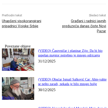
Prethodni tekst
Sledeći tekst
Uhapšeni visokorangirani
Građani i radnici javnih
pripadnici Vojske Srbije
preduzeća danas čiste Novi
Pazar
Povezane objave
(VIDEO) Časovničar i planinar Zijo: Da bi bio
uspešan majstor potrebno je mnogo odricanja
31/12/2025
Društvo
(VIDEO) Obućar Ismail Salković Car: Ahte-vahte
se nešto zaradi, nekada je bilo mnogo bolje
30/12/2025
Društvo