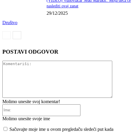
(VIDEO) Vunovlačar Sead Marukić: Moja deca će
naslediti ovaj zanat
29/12/2025
Društvo
POSTAVI ODGOVOR
Komentariš
Molimo unesite svoj komentar!
Ime:
Molimo unesite svoje ime
Sačuvajte moje ime u ovom pregledaču sledeći put kada