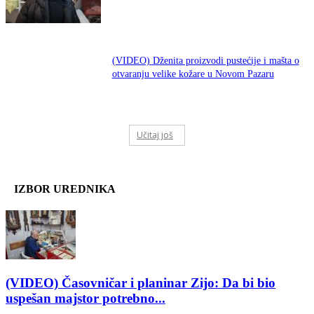
(VIDEO) Dženita proizvodi pustećije i mašta o
otvaranju velike kožare u Novom Pazaru
Učitaj još
IZBOR UREDNIKA
(VIDEO) Časovničar i planinar Zijo: Da bi bio
uspešan majstor potrebno...