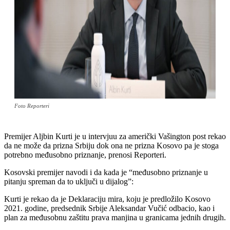
Foto Reporteri
Premijer Aljbin Kurti je u intervjuu za američki Vašington post rekao
da ne može da prizna Srbiju dok ona ne prizna Kosovo pa je stoga
potrebno međusobno priznanje, prenosi Reporteri.
Kosovski premijer navodi i da kada je “međusobno priznanje u
pitanju spreman da to uključi u dijalog”:
Kurti je rekao da je Deklaraciju mira, koju je predložilo Kosovo
2021. godine, predsednik Srbije Aleksandar Vučić odbacio, kao i
plan za međusobnu zaštitu prava manjina u granicama jednih drugih.