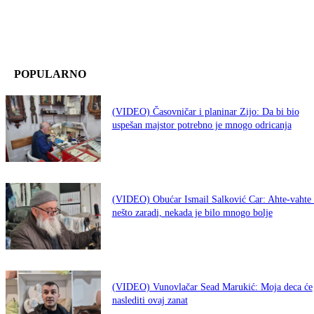
POPULARNO
(VIDEO) Časovničar i planinar Zijo: Da bi bio
uspešan majstor potrebno je mnogo odricanja
(VIDEO) Obućar Ismail Salković Car: Ahte-vahte 
nešto zaradi, nekada je bilo mnogo bolje
(VIDEO) Vunovlačar Sead Marukić: Moja deca će
naslediti ovaj zanat