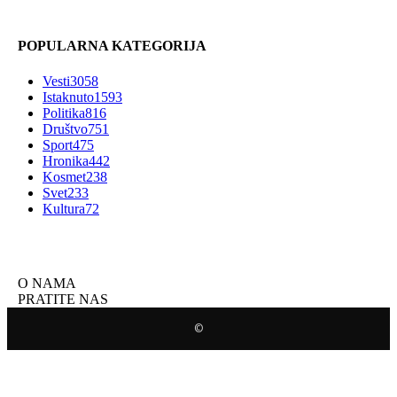
POPULARNA KATEGORIJA
Vesti
3058
Istaknuto
1593
Politika
816
Društvo
751
Sport
475
Hronika
442
Kosmet
238
Svet
233
Kultura
72
O NAMA
PRATITE NAS
©