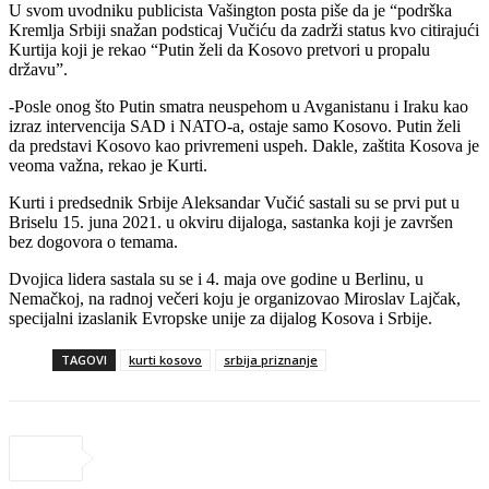
U svom uvodniku publicista Vašington posta piše da je “podrška
Kremlja Srbiji snažan podsticaj Vučiću da zadrži status kvo citirajući
Kurtija koji je rekao “Putin želi da Kosovo pretvori u propalu
državu”.
-Posle onog što Putin smatra neuspehom u Avganistanu i Iraku kao
izraz intervencija SAD i NATO-a, ostaje samo Kosovo. Putin želi
da predstavi Kosovo kao privremeni uspeh. Dakle, zaštita Kosova je
veoma važna, rekao je Kurti.
Kurti i predsednik Srbije Aleksandar Vučić sastali su se prvi put u
Briselu 15. juna 2021. u okviru dijaloga, sastanka koji je završen
bez dogovora o temama.
Dvojica lidera sastala su se i 4. maja ove godine u Berlinu, u
Nemačkoj, na radnoj večeri koju je organizovao Miroslav Lajčak,
specijalni izaslanik Evropske unije za dijalog Kosova i Srbije.
TAGOVI
kurti kosovo
srbija priznanje