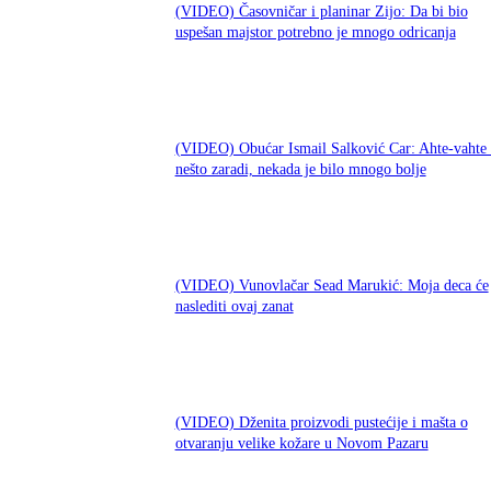
(VIDEO) Časovničar i planinar Zijo: Da bi bio
uspešan majstor potrebno je mnogo odricanja
(VIDEO) Obućar Ismail Salković Car: Ahte-vahte 
nešto zaradi, nekada je bilo mnogo bolje
(VIDEO) Vunovlačar Sead Marukić: Moja deca će
naslediti ovaj zanat
(VIDEO) Dženita proizvodi pustećije i mašta o
otvaranju velike kožare u Novom Pazaru