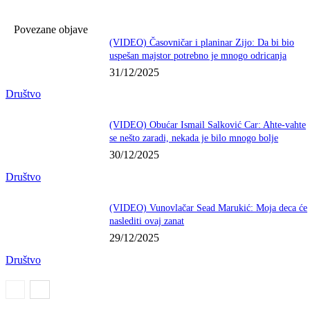
Povezane objave
(VIDEO) Časovničar i planinar Zijo: Da bi bio
uspešan majstor potrebno je mnogo odricanja
31/12/2025
Društvo
(VIDEO) Obućar Ismail Salković Car: Ahte-vahte
se nešto zaradi, nekada je bilo mnogo bolje
30/12/2025
Društvo
(VIDEO) Vunovlačar Sead Marukić: Moja deca će
naslediti ovaj zanat
29/12/2025
Društvo