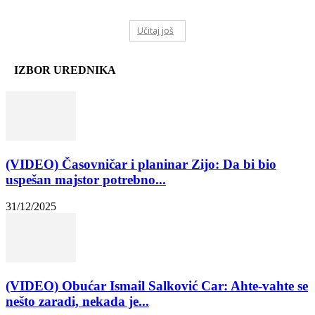
Učitaj još
IZBOR UREDNIKA
(VIDEO) Časovničar i planinar Zijo: Da bi bio
uspešan majstor potrebno...
31/12/2025
(VIDEO) Obućar Ismail Salković Car: Ahte-vahte se
nešto zaradi, nekada je...