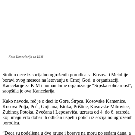
Foto Kancelarija za KIM
Stotinu dece iz socijalno ugroženih porodica sa Kosova i Metohije
boravi ovog meseca na letovanju u Crnoj Gori, u organizaciji
Kancelarije za KiM i humanitarne organizacije “Srpska solidarnost”,
saopštila je ova Kancelarija.
Kako navode, reč je o deci iz Gore, Štrpca, Kosovske Kamenice,
Kosova Polja, Peći, Gnjilana, Istoka, Prištine, Kosovske Mitrovice,
Zubinog Potoka, Zvečana i Leposavića, uzrasta od 4. do 6. razreda
koji imaju vrlo dobar ili odličan uspeh i potiču iz socijalno ugroženih
porodica.
“Deca su podeljena u dve grupe i borave na moru po sedam dana, a