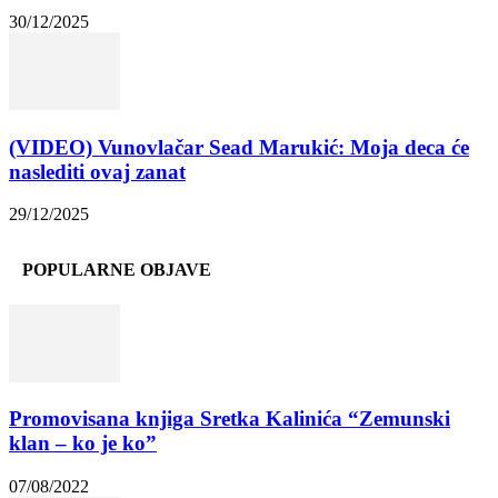
30/12/2025
(VIDEO) Vunovlačar Sead Marukić: Moja deca će
naslediti ovaj zanat
29/12/2025
POPULARNE OBJAVE
Promovisana knjiga Sretka Kalinića “Zemunski
klan – ko je ko”
07/08/2022