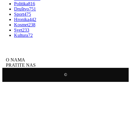
Politika
816
Društvo
751
Sport
475
Hronika
442
Kosmet
238
Svet
233
Kultura
72
O NAMA
PRATITE NAS
©