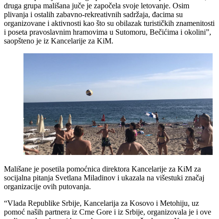
druga grupa mališana juče je započela svoje letovanje. Osim
plivanja i ostalih zabavno-rekreativnih sadržaja, đacima su
organizovane i aktivnosti kao što su obilazak turističkih znamenitosti
i poseta pravoslavnim hramovima u Sutomoru, Bečićima i okolini”,
saopšteno je iz Kancelarije za KiM.
Mališane je posetila pomoćnica direktora Kancelarije za KiM za
socijalna pitanja Svetlana Miladinov i ukazala na višestuki značaj
organizacije ovih putovanja.
“Vlada Republike Srbije, Kancelarija za Kosovo i Metohiju, uz
pomoć naših partnera iz Crne Gore i iz Srbije, organizovala je i ove