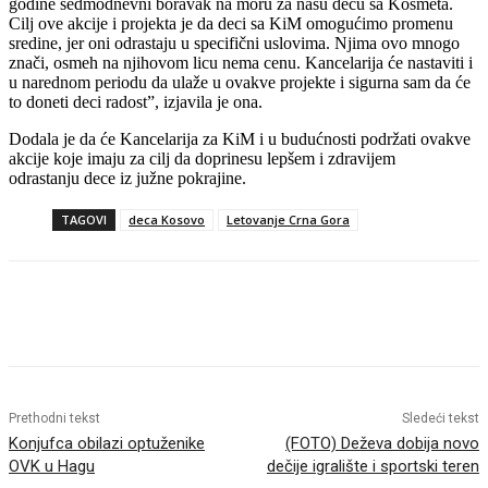
godine sedmodnevni boravak na moru za našu decu sa Kosmeta.
Cilj ove akcije i projekta je da deci sa KiM omogućimo promenu
sredine, jer oni odrastaju u specifični uslovima. Njima ovo mnogo
znači, osmeh na njihovom licu nema cenu. Kancelarija će nastaviti i
u narednom periodu da ulaže u ovakve projekte i sigurna sam da će
to doneti deci radost”, izjavila je ona.
Dodala je da će Kancelarija za KiM i u budućnosti podržati ovakve
akcije koje imaju za cilj da doprinesu lepšem i zdravijem
odrastanju dece iz južne pokrajine.
TAGOVI
deca Kosovo
Letovanje Crna Gora
Prethodni tekst
Sledeći tekst
Konjufca obilazi optuženike
(FOTO) Deževa dobija novo
OVK u Hagu
dečije igralište i sportski teren