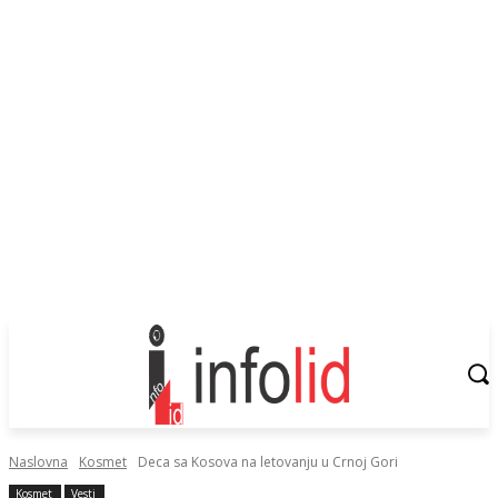
Naslovna
Kosmet
Deca sa Kosova na letovanju u Crnoj Gori
Kosmet
Vesti