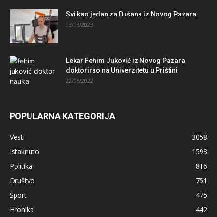
Svi kao jedan za Dušana iz Novog Pazara
03/03/2023
Lekar Fehim Juković iz Novog Pazara
doktorirao na Univerzitetu u Prištini
22/06/2022
POPULARNA KATEGORIJA
Vesti
3058
Istaknuto
1593
Politika
816
Društvo
751
Sport
475
Hronika
442