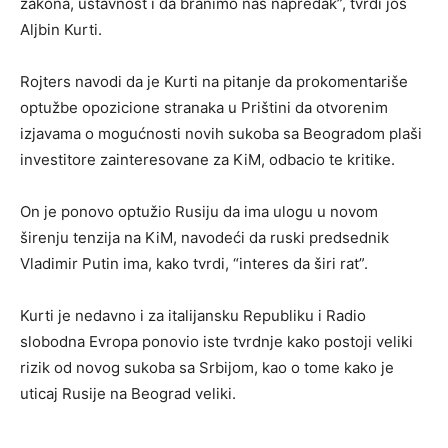
zakona, ustavnost i da branimo naš napredak”, tvrdi još
Aljbin Kurti.
Rojters navodi da je Kurti na pitanje da prokomentariše
optužbe opozicione stranaka u Prištini da otvorenim
izjavama o mogućnosti novih sukoba sa Beogradom plaši
investitore zainteresovane za KiM, odbacio te kritike.
On je ponovo optužio Rusiju da ima ulogu u novom
širenju tenzija na KiM, navodeći da ruski predsednik
Vladimir Putin ima, kako tvrdi, “interes da širi rat”.
Kurti je nedavno i za italijansku Republiku i Radio
slobodna Evropa ponovio iste tvrdnje kako postoji veliki
rizik od novog sukoba sa Srbijom, kao o tome kako je
uticaj Rusije na Beograd veliki.