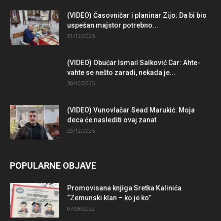
(VIDEO) Časovničar i planinar Zijo: Da bi bio
uspešan majstor potrebno...
31/12/2025
(VIDEO) Obućar Ismail Salković Car: Ahte-
vahte se nešto zaradi, nekada je...
30/12/2025
(VIDEO) Vunovlačar Sead Marukić: Moja
deca će naslediti ovaj zanat
29/12/2025
POPULARNE OBJAVE
Promovisana knjiga Sretka Kalinića
“Zemunski klan – ko je ko”
07/08/2022