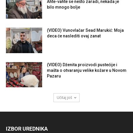
Ahte-vahte se nešto zaradi, nekada je
bilo mnogo bolje
(VIDEO) Vunovlačar Sead Marukić: Moja
deca će naslediti ovaj zanat
(VIDEO) Dženita proizvodi pustećije i
mašta o otvaranju velike kožare u Novom
Pazaru
Učitaj još
IZBOR UREDNIKA