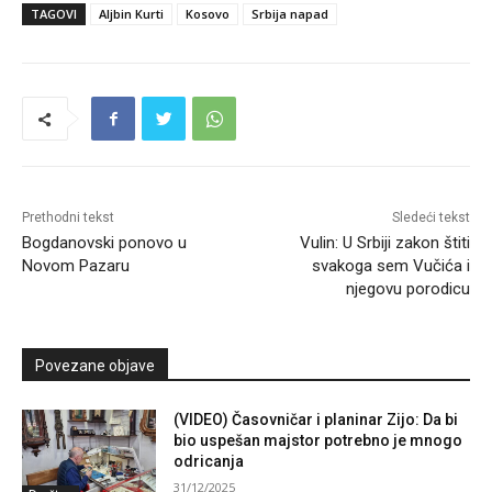
TAGOVI
Aljbin Kurti
Kosovo
Srbija napad
Prethodni tekst
Sledeći tekst
Bogdanovski ponovo u
Vulin: U Srbiji zakon štiti
Novom Pazaru
svakoga sem Vučića i
njegovu porodicu
Povezane objave
(VIDEO) Časovničar i planinar Zijo: Da bi
bio uspešan majstor potrebno je mnogo
odricanja
31/12/2025