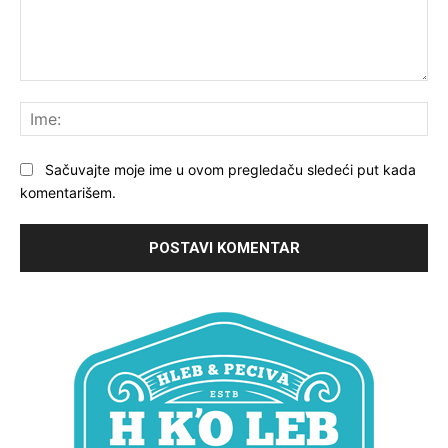
Komentariši:
Ime
Sačuvajte moje ime u ovom pregledaču sledeći put kada
komentarišem.