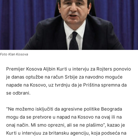
Foto Klan Kosova
Premijer Kosova Aljbin Kurti u intervju za Rojters ponovio
je danas optužbe na račun Srbije za navodno moguće
napade na Kosovo, uz tvrdnju da je Priština spremna da
se odbrani.
“Ne možemo isključiti da agresivne politike Beograda
mogu da se pretvore u napad na Kosovo na ovaj ili na
onaj način. Mi smo oprezni, ali se ne plašimo”, kazao je
Kurti u intervjuu za britansku agenciju, koja podseća na