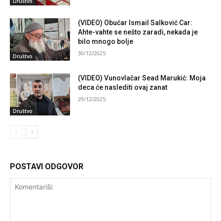
Društvo
(VIDEO) Obućar Ismail Salković Car:
Ahte-vahte se nešto zaradi, nekada je
bilo mnogo bolje
30/12/2025
Društvo
(VIDEO) Vunovlačar Sead Marukić: Moja
deca će naslediti ovaj zanat
29/12/2025
Društvo
POSTAVI ODGOVOR