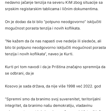
nedavno jačanje tenzija na severu KiM zbog situacije sa
srpskim registarskim tablicama i ličnim dokumentima.
On je dodao da bi bilo “potpuno neodgovorno” isključiti
mogućnost porasta tenzija i novih koflikata.
“Ne kažem da će nas napasti ove nedelje ili sledeće, ali
bilo bi potpuno neodgovorno isključiti mogućnost porasta
tenzija i novih koflikata”, naveo je Kurti.
Kurti pri tom navodi i da je Priština značajno spremnija da
se odbrani, da je
Kosovo je sada država, da nije više 1998 već 2022. god
“Spremni smo da branimo svoj suverenitet, teritorijalni
integritet, da branimo našu demokratiju, vladavinu