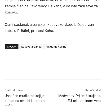
zemlje članice Otvorenog Balkana, a da iste zadržava za
Kosovo.
Osmi sastanak albanske i kosovske vlade biće održan
sutra u Prištini, prenosi Koha.
TAGOVI
kosovo albanija
ukidanje carina
Prethodni tekst
Sledeći tekst
Uhapšen muškarac koji je
Medvedev: Prijem Ukrajine u
pucao na svadbi i usmrtio
EU tek sredinom veka
gošću