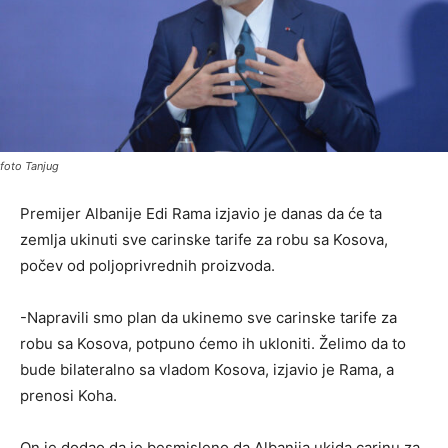
foto Tanjug
Premijer Albanije Edi Rama izjavio je danas da će ta
zemlja ukinuti sve carinske tarife za robu sa Kosova,
počev od poljoprivrednih proizvoda.
-Napravili smo plan da ukinemo sve carinske tarife za
robu sa Kosova, potpuno ćemo ih ukloniti. Želimo da to
bude bilateralno sa vladom Kosova, izjavio je Rama, a
prenosi Koha.
On je dodao da je besmisleno da Albanija ukida carinu za