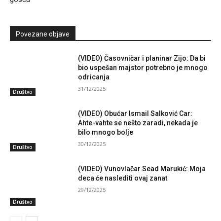
Povezane objave
(VIDEO) Časovničar i planinar Zijo: Da bi
bio uspešan majstor potrebno je mnogo
odricanja
31/12/2025
Društvo
(VIDEO) Obućar Ismail Salković Car:
Ahte-vahte se nešto zaradi, nekada je
bilo mnogo bolje
30/12/2025
Društvo
(VIDEO) Vunovlačar Sead Marukić: Moja
deca će naslediti ovaj zanat
29/12/2025
Društvo