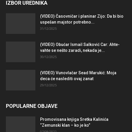
IZBOR UREDNIKA
(VIDEO) Časovničar i planinar Zijo: Da bi bio
uspešan majstor potrebno...
31/12/2025
(VIDEO) Obućar Ismail Salković Car: Ahte-
vahte se nešto zaradi, nekada je...
30/12/2025
(VIDEO) Vunovlačar Sead Marukić: Moja
deca će naslediti ovaj zanat
29/12/2025
POPULARNE OBJAVE
Promovisana knjiga Sretka Kalinića
“Zemunski klan – ko je ko”
07/08/2022