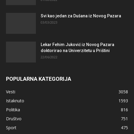
Svi kao jedan za Dušana iz Novog Pazara
03/03/2023
Lekar Fehim Juković iz Novog Pazara
doktorirao na Univerzitetu u Prištini
22/06/2022
POPULARNA KATEGORIJA
Vesti
3058
Istaknuto
1593
Politika
816
Društvo
751
Sport
475