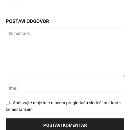
POSTAVI ODGOVOR
Komentariši:
Ime
Sačuvajte moje ime u ovom pregledaču sledeći put kada
komentarišem.