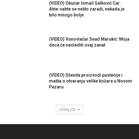
(VIDEO) Obućar Ismail Salković Car:
Ahte-vahte se nešto zaradi, nekada je
bilo mnogo bolje
(VIDEO) Vunovlačar Sead Marukić: Moja
deca će naslediti ovaj zanat
(VIDEO) Dženita proizvodi pustećije i
mašta o otvaranju velike kožare u Novom
Pazaru
Učitaj još