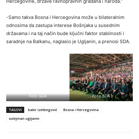
Hercegovine, države ravnopravnih građana i naroda.”
-Samo takva Bosna i Hercegovina može u bilateralnim
odnosima da zastupa interese Bošnjaka u susednim
državama i na taj način bude ključni faktor stabilnosti i
saradnje na Balkanu, naglasio je Ugljanin, a prenosi SDA.
Foto SDA
Foto SDA
TAGOVI
bakir izetbegović
Bosna i Hercegovina
sulejman ugljanin