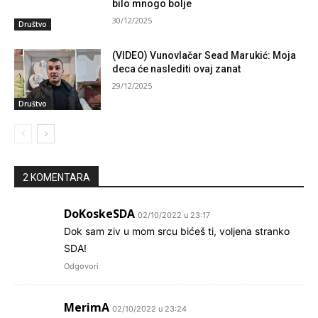
bilo mnogo bolje
30/12/2025
Društvo
(VIDEO) Vunovlačar Sead Marukić: Moja
deca će naslediti ovaj zanat
29/12/2025
Društvo
2 KOMENTARA
DoKoskeSDA
02/10/2022 u 23:17
Dok sam ziv u mom srcu bićeš ti, voljena stranko
SDA!
Odgovori
MerimA
02/10/2022 u 23:24