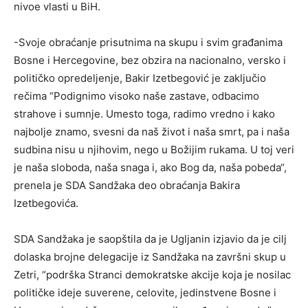
nivoe vlasti u BiH.
-Svoje obraćanje prisutnima na skupu i svim građanima
Bosne i Hercegovine, bez obzira na nacionalno, versko i
političko opredeljenje, Bakir Izetbegović je zaključio
rečima “Podignimo visoko naše zastave, odbacimo
strahove i sumnje. Umesto toga, radimo vredno i kako
najbolje znamo, svesni da naš život i naša smrt, pa i naša
sudbina nisu u njihovim, nego u Božijim rukama. U toj veri
je naša sloboda, naša snaga i, ako Bog da, naša pobeda“,
prenela je SDA Sandžaka deo obraćanja Bakira
Izetbegovića.
SDA Sandžaka je saopštila da je Ugljanin izjavio da je cilj
dolaska brojne delegacije iz Sandžaka na završni skup u
Zetri, “podrška Stranci demokratske akcije koja je nosilac
političke ideje suverene, celovite, jedinstvene Bosne i