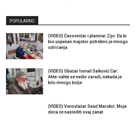
POPULARNO
(VIDEO) Časovničar i planinar Zijo: Da bi
bio uspešan majstor potrebno je mnogo
odricanja
(VIDEO) Obućar Ismail Salković Car:
Ahte-vahte se nešto zaradi, nekada je
bilo mnogo bolje
(VIDEO) Vunovlačar Sead Marukić: Moja
deca će naslediti ovaj zanat