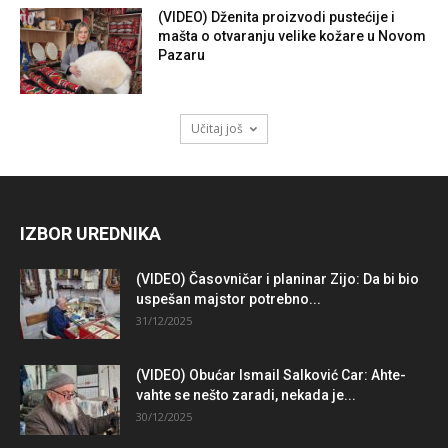
(VIDEO) Dženita proizvodi pustećije i
mašta o otvaranju velike kožare u Novom
Pazaru
Učitaj još
IZBOR UREDNIKA
(VIDEO) Časovničar i planinar Zijo: Da bi bio
uspešan majstor potrebno...
31/12/2025
(VIDEO) Obućar Ismail Salković Car: Ahte-
vahte se nešto zaradi, nekada je...
30/12/2025