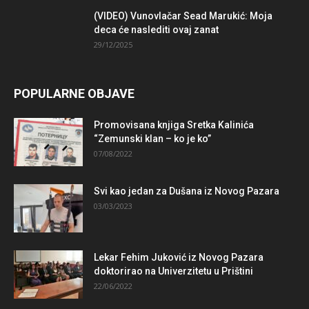
(VIDEO) Vunovlačar Sead Marukić: Moja
deca će naslediti ovaj zanat
29/12/2025
POPULARNE OBJAVE
Promovisana knjiga Sretka Kalinića
“Zemunski klan – ko je ko”
07/08/2022
Svi kao jedan za Dušana iz Novog Pazara
03/03/2023
Lekar Fehim Juković iz Novog Pazara
doktorirao na Univerzitetu u Prištini
22/06/2022