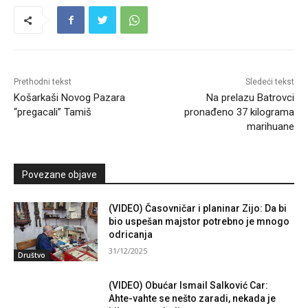
Prethodni tekst
Sledeći tekst
Košarkaši Novog Pazara
Na prelazu Batrovci
“pregacali” Tamiš
pronađeno 37 kilograma
marihuane
Povezane objave
(VIDEO) Časovničar i planinar Zijo: Da bi
bio uspešan majstor potrebno je mnogo
odricanja
31/12/2025
Društvo
(VIDEO) Obućar Ismail Salković Car:
Ahte-vahte se nešto zaradi, nekada je