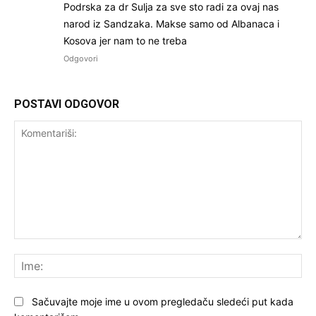
Podrska za dr Sulja za sve sto radi za ovaj nas
narod iz Sandzaka. Makse samo od Albanaca i
Kosova jer nam to ne treba
Odgovori
POSTAVI ODGOVOR
Komentariši:
Ime
Sačuvajte moje ime u ovom pregledaču sledeći put kada