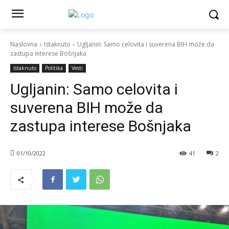
Naslovna
Istaknuto
Ugljanin: Samo celovita i suverena BIH može da
zastupa interese Bošnjaka
Istaknuto
Politika
Vesti
Ugljanin: Samo celovita i
suverena BIH može da
zastupa interese Bošnjaka
01/10/2022
41
2