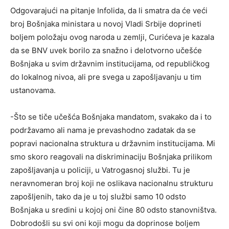
Odgovarajući na pitanje Infolida, da li smatra da će veći
broj Bošnjaka ministara u novoj Vladi Srbije doprineti
boljem položaju ovog naroda u zemlji, Curićeva je kazala
da se BNV uvek borilo za snažno i delotvorno učešće
Bošnjaka u svim državnim institucijama, od republičkog
do lokalnog nivoa, ali pre svega u zapošljavanju u tim
ustanovama.
-Što se tiče učešća Bošnjaka mandatom, svakako da i to
podržavamo ali nama je prevashodno zadatak da se
popravi nacionalna struktura u državnim institucijama. Mi
smo skoro reagovali na diskriminaciju Bošnjaka prilikom
zapošljavanja u policiji, u Vatrogasnoj službi. Tu je
neravnomeran broj koji ne oslikava nacionalnu strukturu
zapošljenih, tako da je u toj službi samo 10 odsto
Bošnjaka u sredini u kojoj oni čine 80 odsto stanovništva.
Dobrodošli su svi oni koji mogu da doprinose boljem