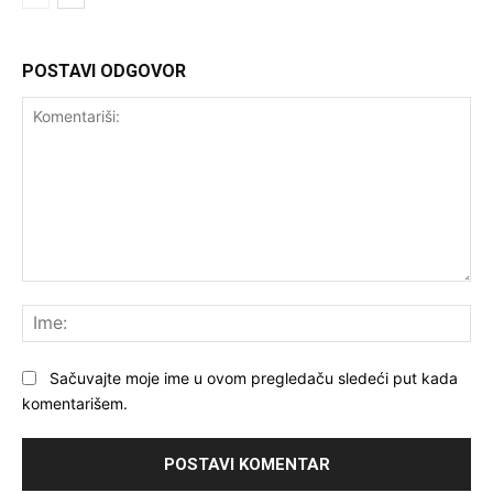
POSTAVI ODGOVOR
Komentariši:
Ime
Sačuvajte moje ime u ovom pregledaču sledeći put kada
komentarišem.