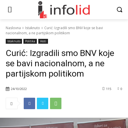
Naslovna
Istaknuto
Curić: Izgradili smo BNV koje se bavi
nacionalnom, a ne partijskom politikom
Istaknuto
Politika
Vesti
Curić: Izgradili smo BNV koje
se bavi nacionalnom, a ne
partijskom politikom
24/10/2022
115
0