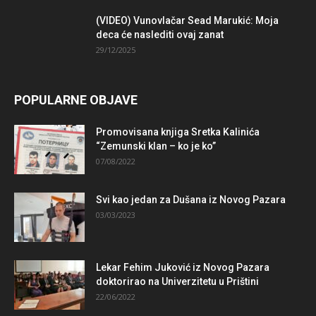
(VIDEO) Vunovlačar Sead Marukić: Moja
deca će naslediti ovaj zanat
29/12/2025
POPULARNE OBJAVE
Promovisana knjiga Sretka Kalinića
“Zemunski klan – ko je ko”
07/08/2022
Svi kao jedan za Dušana iz Novog Pazara
03/03/2023
Lekar Fehim Juković iz Novog Pazara
doktorirao na Univerzitetu u Prištini
22/06/2022