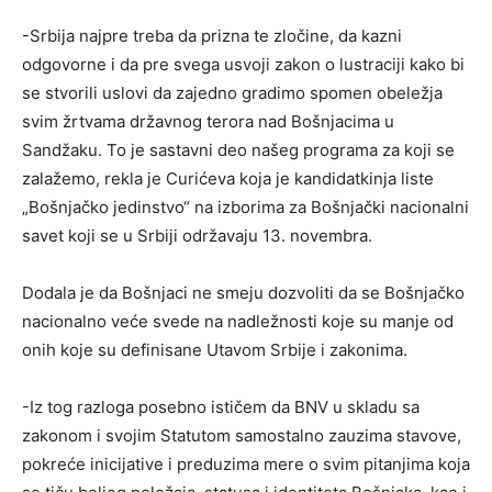
-Srbija najpre treba da prizna te zločine, da kazni
odgovorne i da pre svega usvoji zakon o lustraciji kako bi
se stvorili uslovi da zajedno gradimo spomen obeležja
svim žrtvama državnog terora nad Bošnjacima u
Sandžaku. To je sastavni deo našeg programa za koji se
zalažemo, rekla je Curićeva koja je kandidatkinja liste
„Bošnjačko jedinstvo“ na izborima za Bošnjački nacionalni
savet koji se u Srbiji održavaju 13. novembra.
Dodala je da Bošnjaci ne smeju dozvoliti da se Bošnjačko
nacionalno veće svede na nadležnosti koje su manje od
onih koje su definisane Utavom Srbije i zakonima.
-Iz tog razloga posebno ističem da BNV u skladu sa
zakonom i svojim Statutom samostalno zauzima stavove,
pokreće inicijative i preduzima mere o svim pitanjima koja