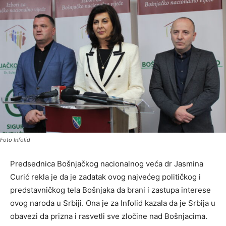
Foto Infolid
Predsednica Bošnjačkog nacionalnog veća dr Jasmina
Curić rekla je da je zadatak ovog najvećeg političkog i
predstavničkog tela Bošnjaka da brani i zastupa interese
ovog naroda u Srbiji. Ona je za Infolid kazala da je Srbija u
obavezi da prizna i rasvetli sve zločine nad Bošnjacima.