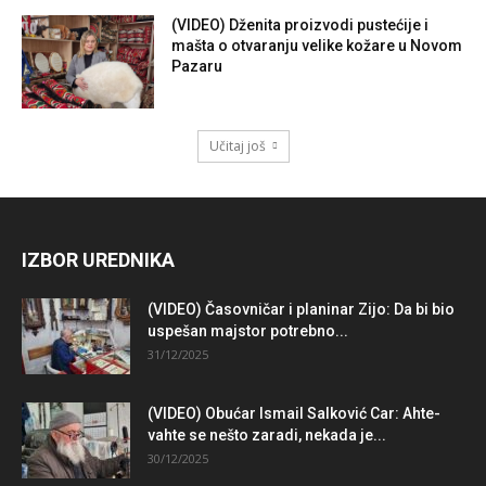
(VIDEO) Dženita proizvodi pustećije i
mašta o otvaranju velike kožare u Novom
Pazaru
Učitaj još
IZBOR UREDNIKA
(VIDEO) Časovničar i planinar Zijo: Da bi bio
uspešan majstor potrebno...
31/12/2025
(VIDEO) Obućar Ismail Salković Car: Ahte-
vahte se nešto zaradi, nekada je...
30/12/2025