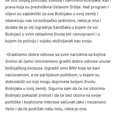
se tiču boljeg položaja, statusa i identiteta Bošnjaka, kao i
prava koja su predviđena Ustavom Srbije. Naš program i
ciljevi su zajednički za sve Bošnjake u ovoj zemlji i
obavezuju nas na bošnjačko jedinstvo, rekla je ona i
dodala da je cilj izgradnja Sandžaka u kojem će svi
Bošnjaci u svim oblastima života biti ravnopravni i u
kojem će policiju i vojsku doživljavati kao svoju.
-Gradićemo dobre odnose sa svim narodima sa kojima
živimo ali ćemo istovremeno graditi dobre odnose unutar
bošnjačkog korpusa. Izgradili smo BNV koje se bavi
nacionalnom, a ne partijskom politikom, u kojem su
dobrodošli svi koji mogu doprinete boljem životu
Bošnjaka u ovoj zemlji. Sigurna sam da će na izborima
Bošnjaci pokazati zrelost i da će bez obzira na svoje
političke i koalicione interese sačuvati jako i nezavisno
Veće i da će podržati našu listu, rekla je ona.