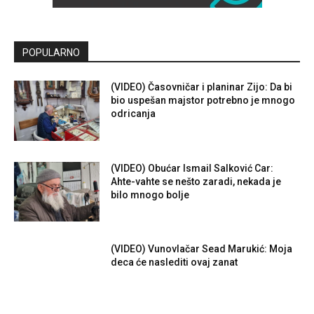
POPULARNO
(VIDEO) Časovničar i planinar Zijo: Da bi
bio uspešan majstor potrebno je mnogo
odricanja
(VIDEO) Obućar Ismail Salković Car:
Ahte-vahte se nešto zaradi, nekada je
bilo mnogo bolje
(VIDEO) Vunovlačar Sead Marukić: Moja
deca će naslediti ovaj zanat