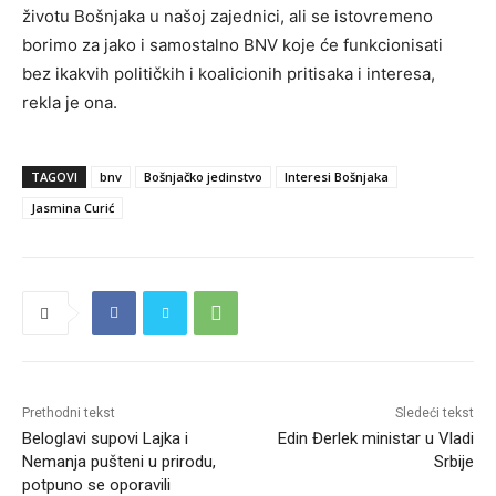
životu Bošnjaka u našoj zajednici, ali se istovremeno
borimo za jako i samostalno BNV koje će funkcionisati
bez ikakvih političkih i koalicionih pritisaka i interesa,
rekla je ona.
TAGOVI
bnv
Bošnjačko jedinstvo
Interesi Bošnjaka
Jasmina Curić
Prethodni tekst
Sledeći tekst
Beloglavi supovi Lajka i
Edin Đerlek ministar u Vladi
Nemanja pušteni u prirodu,
Srbije
potpuno se oporavili