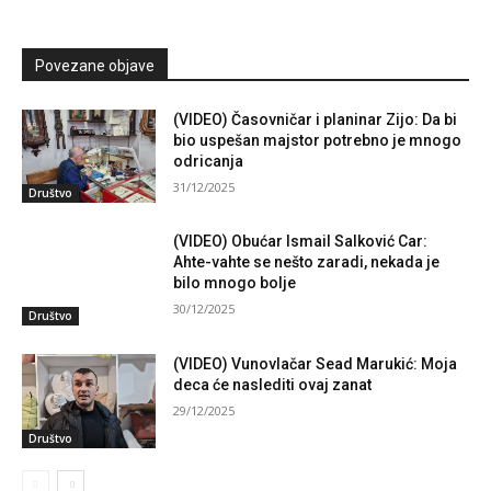
Povezane objave
(VIDEO) Časovničar i planinar Zijo: Da bi
bio uspešan majstor potrebno je mnogo
odricanja
31/12/2025
Društvo
(VIDEO) Obućar Ismail Salković Car:
Ahte-vahte se nešto zaradi, nekada je
bilo mnogo bolje
30/12/2025
Društvo
(VIDEO) Vunovlačar Sead Marukić: Moja
deca će naslediti ovaj zanat
29/12/2025
Društvo