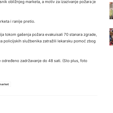
nik obližnjeg marketa, a motiv za izazivanje požara je
keta i ranije pretio.
ija tokom gašenja požara evakuisali 70 stanara zgrade,
ica policijskih službenika zatražili lekarsku pomoć zbog
je određeno zadržavanje do 48 sati. (Sto plus, foto
market