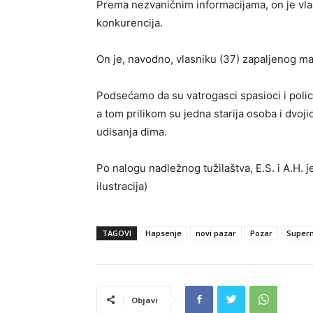
Prema nezvaničnim informacijama, on je vlas
konkurencija.
On je, navodno, vlasniku (37) zapaljenog mar
Podsećamo da su vatrogasci spasioci i polic
a tom prilikom su jedna starija osoba i dvoj
udisanja dima.
Po nalogu nadležnog tužilaštva, E.S. i A.H. 
ilustracija)
TAGOVI
Hapsenje
novi pazar
Pozar
Super
Objavi