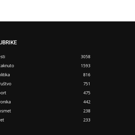
UBRIKE
sti
3058
taknuto
1593
litika
816
ruštvo
751
ort
475
ronika
442
osmet
238
et
233