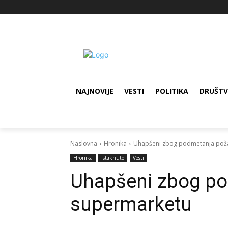
NAJNOVIJE
VESTI
POLITIKA
DRUŠT
Naslovna
Hronika
Uhapšeni zbog podmetanja pož
Hronika
Istaknuto
Vesti
Uhapšeni zbog po
supermarketu