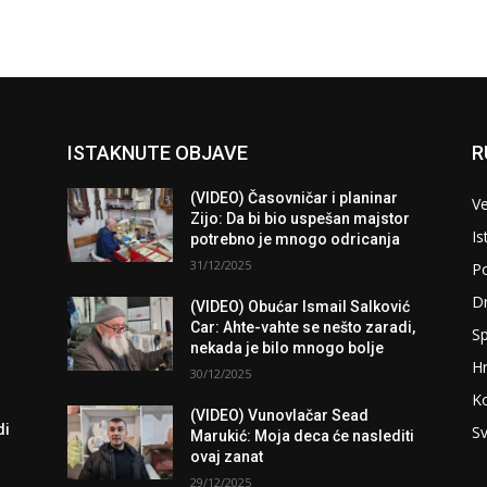
ISTAKNUTE OBJAVE
R
(VIDEO) Časovničar i planinar
Ve
Zijo: Da bi bio uspešan majstor
Is
potrebno je mnogo odricanja
31/12/2025
Po
D
(VIDEO) Obućar Ismail Salković
Car: Ahte-vahte se nešto zaradi,
Sp
nekada je bilo mnogo bolje
H
30/12/2025
K
(VIDEO) Vunovlačar Sead
di
Sv
Marukić: Moja deca će naslediti
ovaj zanat
29/12/2025