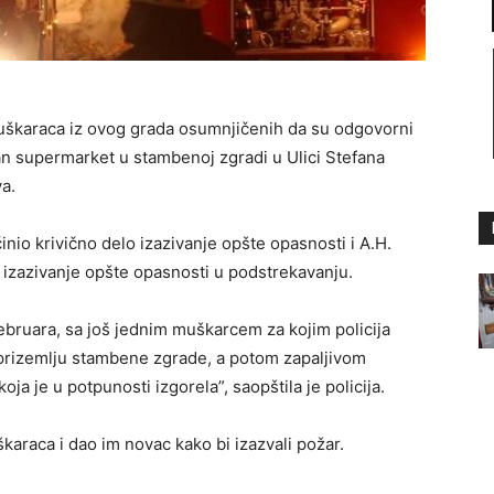
muškaraca iz ovog grada osumnjičenih da su odgovorni
an supermarket u stambenoj zgradi u Ulici Stefana
a.
činio krivično delo izazivanje opšte opasnosti i A.H.
o izazivanje opšte opasnosti u podstrekavanju.
 februara, sa još jednim muškarcem za kojim policija
u prizemlju stambene zgrade, a potom zapaljivom
oja je u potpunosti izgorela”, saopštila je policija.
araca i dao im novac kako bi izazvali požar.