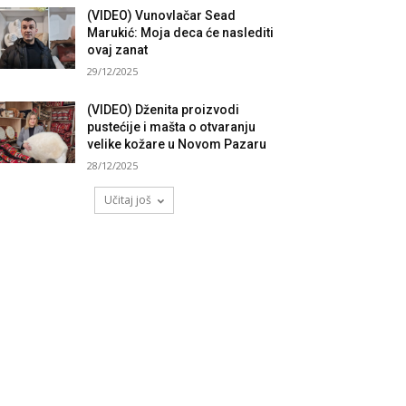
(VIDEO) Vunovlačar Sead
Marukić: Moja deca će naslediti
ovaj zanat
29/12/2025
(VIDEO) Dženita proizvodi
pustećije i mašta o otvaranju
velike kožare u Novom Pazaru
28/12/2025
Učitaj još