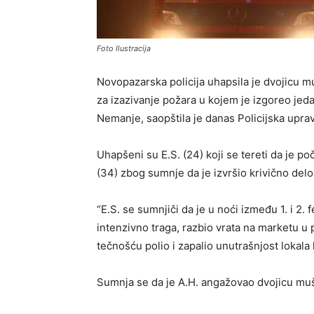
Foto Ilustracija
Novopazarska policija uhapsila je dvojicu 
za izazivanje požara u kojem je izgoreo jed
Nemanje, saopštila je danas Policijska uprav
Uhapšeni su E.S. (24) koji se tereti da je po
(34) zbog sumnje da je izvršio krivično del
“E.S. se sumnjiči da je u noći između 1. i 2.
intenzivno traga, razbio vrata na marketu 
tečnošću polio i zapalio unutrašnjost lokala k
Sumnja se da je A.H. angažovao dvojicu mušk