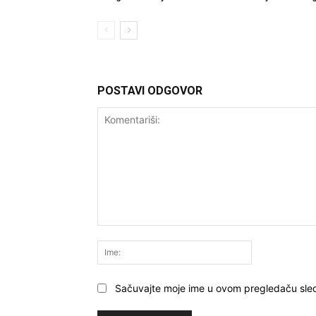
POSTAVI ODGOVOR
Komentariši:
Ime:
Sačuvajte moje ime u ovom pregledaču sle