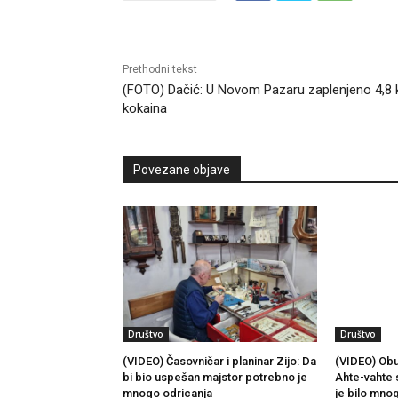
Prethodni tekst
(FOTO) Dačić: U Novom Pazaru zaplenjeno 4,8 
kokaina
Povezane objave
Društvo
Društvo
(VIDEO) Časovničar i planinar Zijo: Da
(VIDEO) Obu
bi bio uspešan majstor potrebno je
Ahte-vahte 
mnogo odricanja
je bilo mno