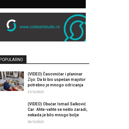
POPULARNO
(VIDEO) Časovničar i planinar
Zijo: Da bi bio uspešan majstor
potrebno je mnogo odricanja
31/12/2025
(VIDEO) Obućar Ismail Salković
Car: Ahte-vahte se nešto zaradi,
nekada je bilo mnogo bolje
30/12/2025