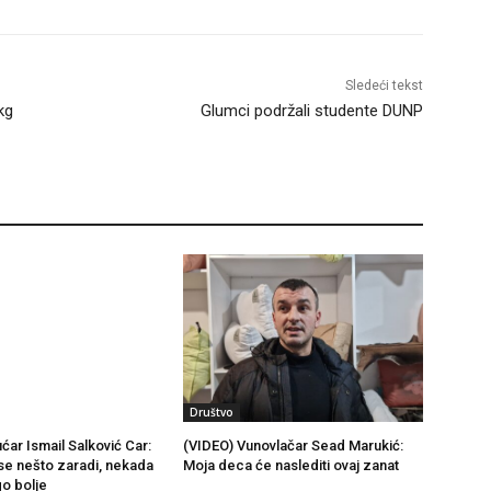
Sledeći tekst
kg
Glumci podržali studente DUNP
Društvo
ćar Ismail Salković Car:
(VIDEO) Vunovlačar Sead Marukić:
se nešto zaradi, nekada
Moja deca će naslediti ovaj zanat
go bolje