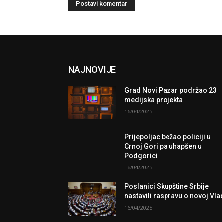
NAJNOVIJE
Grad Novi Pazar podržao 23
medijska projekta
16/04/2025
Prijepoljac bežao policiji u
Crnoj Gori pa uhapšen u
Podgorici
16/04/2025
Poslanici Skupštine Srbije
nastavili raspravu o novoj Vla
16/04/2025