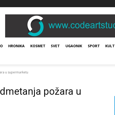
VO
HRONIKA
KOSMET
SVET
UGAONIK
SPORT
KULT
ara u supermarketu
dmetanja požara u