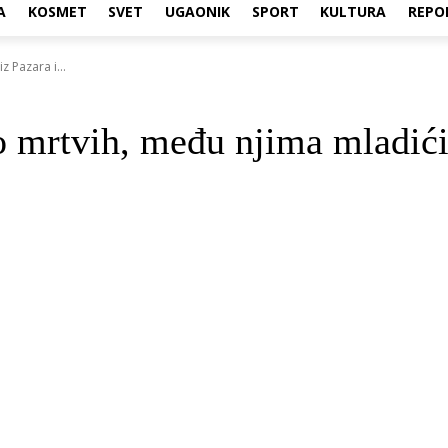
A
KOSMET
SVET
UGAONIK
SPORT
KULTURA
REPO
 Pazara i...
mrtvih, među njima mladići 