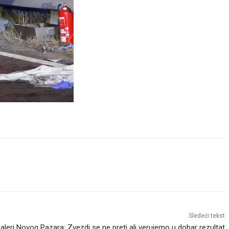
Sledeći tekst
aleri Novog Pazara: Zvezdi se ne preti ali verujemo u dobar rezultat