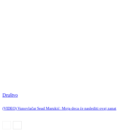
Društvo
(VIDEO) Vunovlačar Sead Marukić: Moja deca će naslediti ovaj zanat