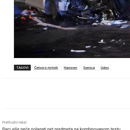
TAGOVI
Četvoro mrtvih
Hanover
Sjenica
Udes
Objavi
Prethodni tekst
Đaci više neće polagati pet predmeta na kombinovanom testu