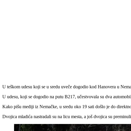
U teškom udesu koji se u sredu uveče dogodio kod Hanovera u Nemačkoj
U udesu, koji se dogodio na putu B217, učestvovala su dva automobila
Kako pišu mediji iz Nemačke, u sredu oko 19 sati došlo je do direktno
Dvojica mladića nastradali su na licu mesta, a još dvojica su preminuli