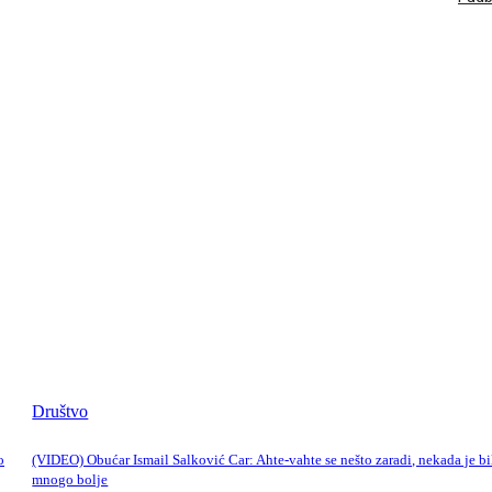
Društvo
o
(VIDEO) Obućar Ismail Salković Car: Ahte-vahte se nešto zaradi, nekada je bi
mnogo bolje