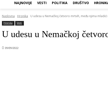
NAJNOVIJE
VESTI
POLITIKA
DRUŠTVO
HRONIK
Naslovna
Hronika
U udesu u Nemačkoj četvoro mrtvih, među njima mladići iz
Hronika
Vesti
U udesu u Nemačkoj četvoro 
09/09/2022
Objavi