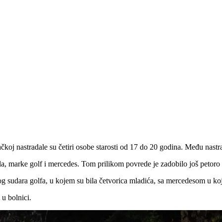
 nastradale su četiri osobe starosti od 17 do 20 godina. Među nastrad
, marke golf i mercedes. Tom prilikom povrede je zadobilo još petoro l
g sudara golfa, u kojem su bila četvorica mladića, sa mercedesom u koj
 u bolnici.