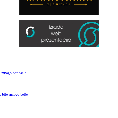
e mnogo odricanja
e bilo mnogo bolje