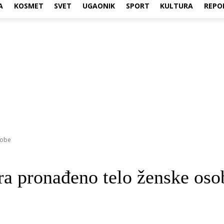
A
KOSMET
SVET
UGAONIK
SPORT
KULTURA
REPO
sobe
a pronađeno telo ženske oso