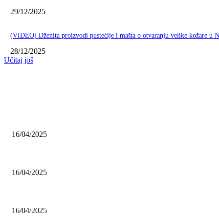
29/12/2025
(VIDEO) Dženita proizvodi pustećije i mašta o otvaranju velike kožare u
28/12/2025
Učitaj još
NAJNOVIJE
Grad Novi Pazar podržao 23 medijska projekta
16/04/2025
Prijepoljac bežao policiji u Crnoj Gori pa uhapšen u Podgorici
16/04/2025
Poslanici Skupštine Srbije nastavili raspravu o novoj Vladi
16/04/2025