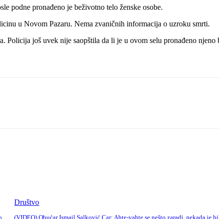
le podne pronađeno je beživotno telo ženske osobe.
 medicinu u Novom Pazaru. Nema zvaničnih informacija o uzroku smrti.
a. Policija još uvek nije saopštila da li je u ovom selu pronađeno njeno 
Društvo
o
(VIDEO) Obućar Ismail Salković Car: Ahte-vahte se nešto zaradi, nekada je bi