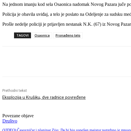
Na jednom imanju kod sela Osaonica nadomak Novog Pazara juče pos
Policija je obavila uviđaj, a telo je poslato na Odeljenje za sudsku
Prošle nedelje policiji je prijavljen nestanak N.K. (67) iz Novog Pazar
TAGOVI
Osaonica
Pronađeno telo
Objavi
Prethodni tekst
Eksplozija u Krušiku, dve radnice povređene
Povezane objave
Društvo
(VIDEO) Časovničar i planinar Zijo: Da bi bio uspešan majstor potrebno je mnog