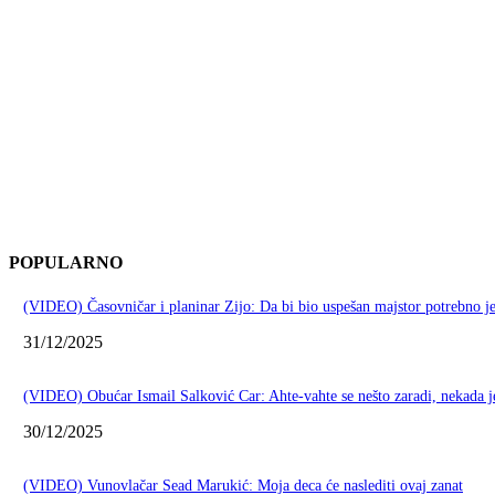
POPULARNO
(VIDEO) Časovničar i planinar Zijo: Da bi bio uspešan majstor potrebno j
31/12/2025
(VIDEO) Obućar Ismail Salković Car: Ahte-vahte se nešto zaradi, nekada j
30/12/2025
(VIDEO) Vunovlačar Sead Marukić: Moja deca će naslediti ovaj zanat