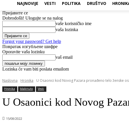
NAJNOVIJE
VESTI
POLITIKA
DRUŠTVO
HRONIK
Пријавите се
Dobrodošli! Ulogujte se na nalog
vaše korisničko ime
vaša lozinka
Forgot your password? Get help
Повратак изгубљене шифре
Oporavite vašu lozinku
vaš email
Lozinka će vam biti poslata emailom
Naslovna
Hronika
U Osaonici kod Novog Pazara pronađeno telo ženske o
Hronika
Istaknuto
Vesti
U Osaonici kod Novog Pazar
15/08/2022