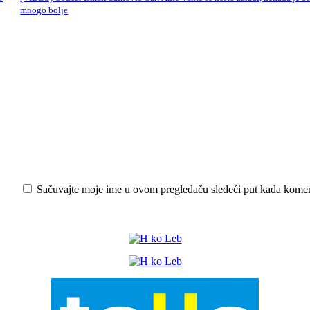
mnogo bolje
iši:
Sačuvajte moje ime u ovom pregledaču sledeći put kada kome