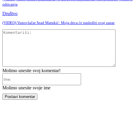
odricanja
Društvo
(VIDEO) Vunovlačar Sead Marukić: Moja deca će naslediti ovaj zanat
Komentar
Molimo unesite svoj komentar!
Ime:
Molimo unesite svoje ime