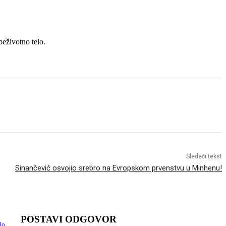
beživotno telo.
Sledeći tekst
Sinančević osvojio srebro na Evropskom prvenstvu u Minhenu!
POSTAVI ODGOVOR
lo