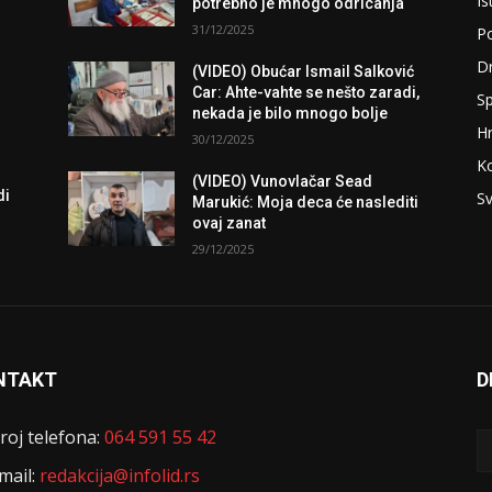
Is
potrebno je mnogo odricanja
31/12/2025
Po
D
(VIDEO) Obućar Ismail Salković
Car: Ahte-vahte se nešto zaradi,
Sp
nekada je bilo mnogo bolje
H
30/12/2025
K
(VIDEO) Vunovlačar Sead
di
Sv
Marukić: Moja deca će naslediti
ovaj zanat
29/12/2025
NTAKT
D
roj telefona:
064 591 55 42
mail:
redakcija@infolid.rs