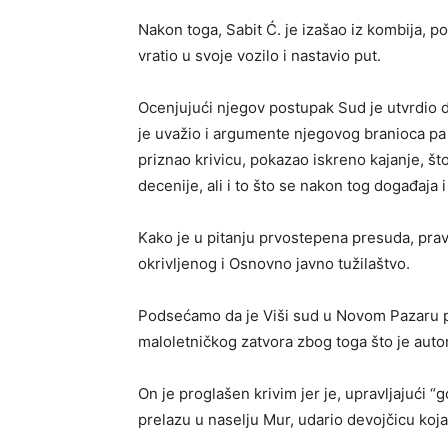
Nakon toga, Sabit Ć. je izašao iz kombija, p
vratio u svoje vozilo i nastavio put.
Ocenjujući njegov postupak Sud je utvrdio d
je uvažio i argumente njegovog branioca pa j
priznao krivicu, pokazao iskreno kajanje, š
decenije, ali i to što se nakon tog događaja i
Kako je u pitanju prvostepena presuda, pra
okrivljenog i Osnovno javno tužilaštvo.
Podsećamo da je Viši sud u Novom Pazaru 
maloletničkog zatvora zbog toga što je auto
On je proglašen krivim jer je, upravljajuć
prelazu u naselju Mur, udario devojčicu koj