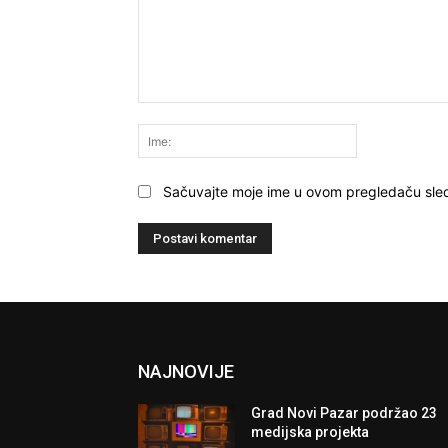
Komentariši:
Ime:
Sačuvajte moje ime u ovom pregledaču sle
NAJNOVIJE
Grad Novi Pazar podržao 23
medijska projekta