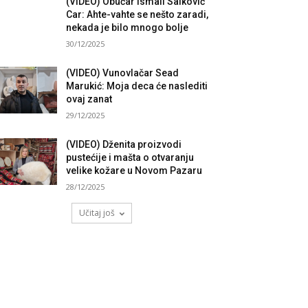
(VIDEO) Obućar Ismail Salković
Car: Ahte-vahte se nešto zaradi,
nekada je bilo mnogo bolje
30/12/2025
(VIDEO) Vunovlačar Sead
Marukić: Moja deca će naslediti
ovaj zanat
29/12/2025
(VIDEO) Dženita proizvodi
pustećije i mašta o otvaranju
velike kožare u Novom Pazaru
28/12/2025
Učitaj još