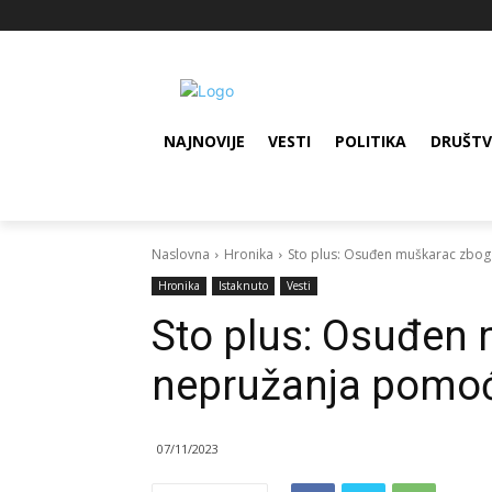
NAJNOVIJE
VESTI
POLITIKA
DRUŠT
Naslovna
Hronika
Sto plus: Osuđen muškarac zbog
Hronika
Istaknuto
Vesti
Sto plus: Osuđen
nepružanja pomoć
07/11/2023