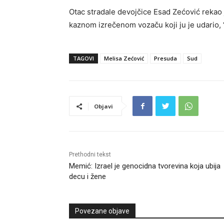
Otac stradale devojčice Esad Zećović rekao
kaznom izrečenom vozaču koji ju je udario, “
TAGOVI
Melisa Zećović
Presuda
Sud
Objavi
Prethodni tekst
Memić: Izrael je genocidna tvorevina koja ubija
decu i žene
Povezane objave