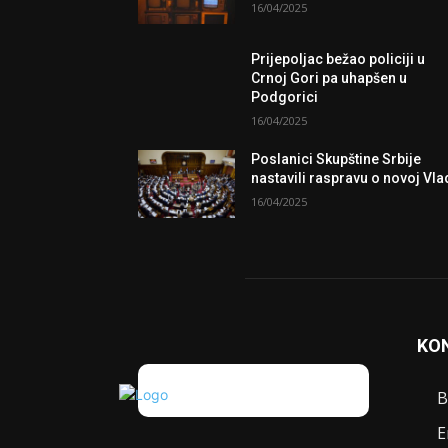
16/04/2025
Prijepoljac bežao policiji u
Crnoj Gori pa uhapšen u
Podgorici
16/04/2025
Poslanici Skupštine Srbije
nastavili raspravu o novoj Vla
16/04/2025
KO
B
E