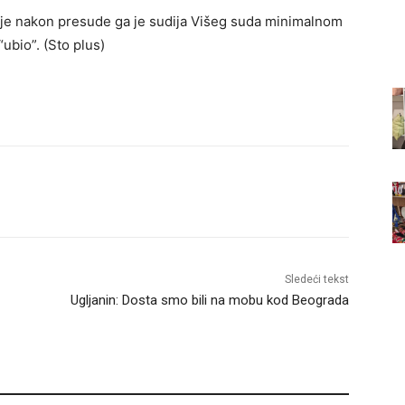
 je nakon presude ga je sudija Višeg suda minimalnom
ubio”. (Sto plus)
Sledeći tekst
Ugljanin: Dosta smo bili na mobu kod Beograda