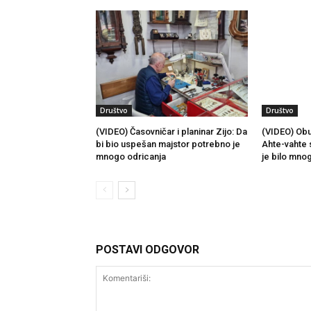
Društvo
Društvo
(VIDEO) Časovničar i planinar Zijo: Da
(VIDEO) Obu
bi bio uspešan majstor potrebno je
Ahte-vahte 
mnogo odricanja
je bilo mno
POSTAVI ODGOVOR