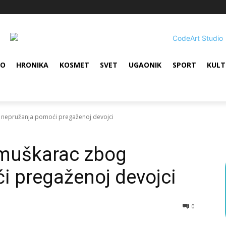
VO
HRONIKA
KOSMET
SVET
UGAONIK
SPORT
KULT
 nepružanja pomoći pregaženoj devojci
 muškarac zbog
i pregaženoj devojci
0