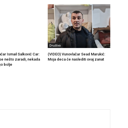
Društvo
ćar Ismail Salković Car:
(VIDEO) Vunovlačar Sead Marukić:
se nešto zaradi, nekada
Moja deca će naslediti ovaj zanat
go bolje