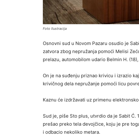
Foto Ilustracija
Osnovni sud u Novom Pazaru osudio je Sabi
zatvora zbog nepružanja pomoći Melisi Zećov
prelazu, automobilom udario Belmin H. (18), j
On je na suđenju priznao krivicu i izrazio ka
krivičnog dela nepružanje pomoći licu pov
Kaznu će izdržavati uz primenu elektronsko
Sud je, piše Sto plus, utvrdio da je Sabit 
prešao preko tela devojčice, koju je pre tog
i odbacio nekoliko metara.