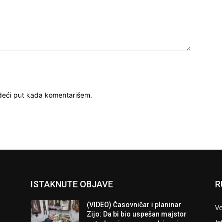
deći put kada komentarišem.
ISTAKNUTE OBJAVE
R
(VIDEO) Časovničar i planinar
Ve
Zijo: Da bi bio uspešan majstor