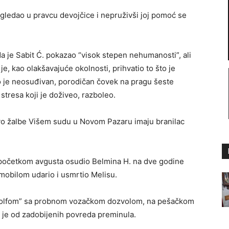
ogledao u pravcu devojčice i nepruživši joj pomoć se
a je Sabit Ć. pokazao “visok stepen nehumanosti”, ali
e, kao olakšavajuće okolnosti, prihvatio to što je
to je neosuđivan, porodičan čovek na pragu šeste
 stresa koji je doživeo, razboleo.
vo žalbe Višem sudu u Novom Pazaru imaju branilac
početkom avgusta osudio Belmina H. na dve godine
mobilom udario i usmrtio Melisu.
i “golfom” sa probnom vozačkom dozvolom, na pešačkom
a je od zadobijenih povreda preminula.