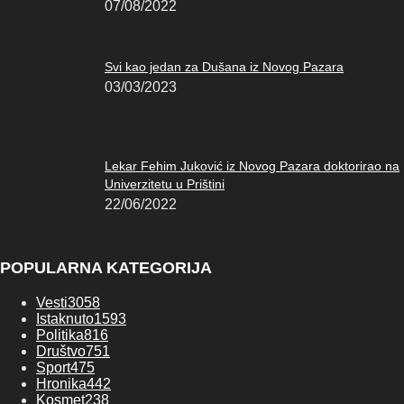
07/08/2022
Svi kao jedan za Dušana iz Novog Pazara
03/03/2023
Lekar Fehim Juković iz Novog Pazara doktorirao na
Univerzitetu u Prištini
22/06/2022
POPULARNA KATEGORIJA
Vesti
3058
Istaknuto
1593
Politika
816
Društvo
751
Sport
475
Hronika
442
Kosmet
238