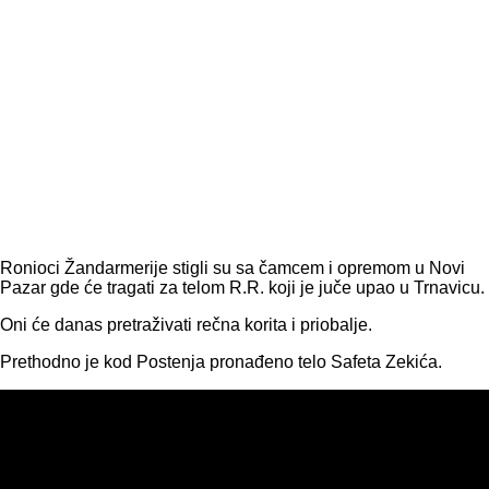
Ronioci Žandarmerije stigli su sa čamcem i opremom u Novi
Pazar gde će tragati za telom R.R. koji je juče upao u Trnavicu.
Oni će danas pretraživati rečna korita i priobalje.
Prethodno je kod Postenja pronađeno telo Safeta Zekića.