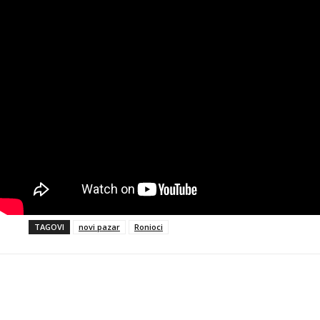
TAGOVI
novi pazar
Ronioci