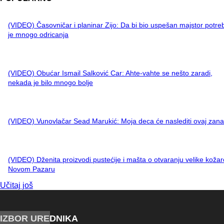
(VIDEO) Časovničar i planinar Zijo: Da bi bio uspešan majstor potre
je mnogo odricanja
(VIDEO) Obućar Ismail Salković Car: Ahte-vahte se nešto zaradi,
nekada je bilo mnogo bolje
(VIDEO) Vunovlačar Sead Marukić: Moja deca će naslediti ovaj zana
(VIDEO) Dženita proizvodi pustećije i mašta o otvaranju velike kožar
Novom Pazaru
Učitaj još
IZBOR UREDNIKA