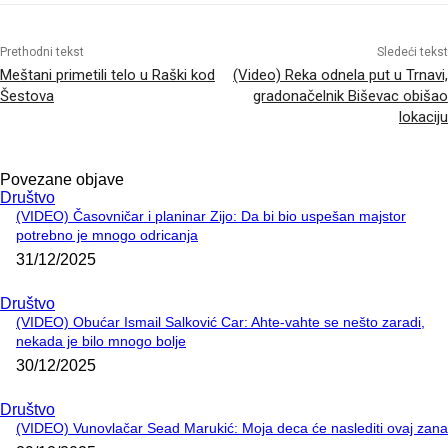
Prethodni tekst
Sledeći tekst
Meštani primetili telo u Raški kod
(Video) Reka odnela put u Trnavi,
Šestova
gradonačelnik Biševac obišao
lokaciju
Povezane objave
Društvo
(VIDEO) Časovničar i planinar Zijo: Da bi bio uspešan majstor
potrebno je mnogo odricanja
31/12/2025
Društvo
(VIDEO) Obućar Ismail Salković Car: Ahte-vahte se nešto zaradi,
nekada je bilo mnogo bolje
30/12/2025
Društvo
(VIDEO) Vunovlačar Sead Marukić: Moja deca će naslediti ovaj zana