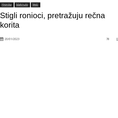
Hronika
Istaknuto
Vesti
Stigli ronioci, pretražuju rečna
korita
20/01/2023
78
0