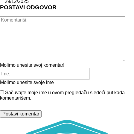
29/12/2025
POSTAVI ODGOVOR
Kome
Molimo unesite svoj komentar!
Ime:
Molimo unesite svoje ime
Sačuvajte moje ime u ovom pregledaču sledeći put kada
komentarišem.