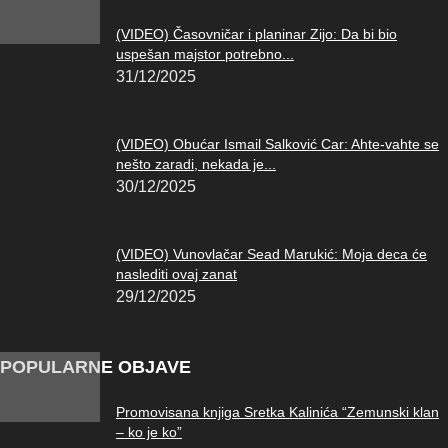
(VIDEO) Časovničar i planinar Zijo: Da bi bio
uspešan majstor potrebno...
31/12/2025
(VIDEO) Obućar Ismail Salković Car: Ahte-vahte se
nešto zaradi, nekada je...
30/12/2025
(VIDEO) Vunovlačar Sead Marukić: Moja deca će
naslediti ovaj zanat
29/12/2025
POPULARNE OBJAVE
Promovisana knjiga Sretka Kalinića “Zemunski klan
– ko je ko”