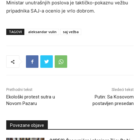
Ministar unutrašnjih poslova je taktičko-pokaznu vežbu
pripadnika SAJ-a ocenio je vrlo dobrom.
TAGOVI
aleksandar vulin
saj vežba
Prethodni tekst
Sledeći tekst
Ekološki protest sutra u
Putin: Sa Kosovom
Novom Pazaru
postavljen presedan
Povezane objave