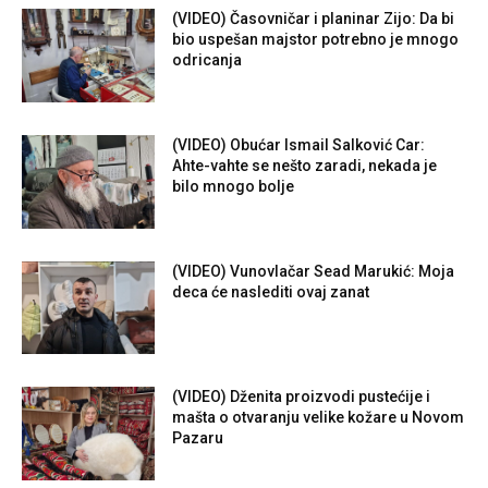
(VIDEO) Časovničar i planinar Zijo: Da bi
bio uspešan majstor potrebno je mnogo
odricanja
(VIDEO) Obućar Ismail Salković Car:
Ahte-vahte se nešto zaradi, nekada je
bilo mnogo bolje
(VIDEO) Vunovlačar Sead Marukić: Moja
deca će naslediti ovaj zanat
(VIDEO) Dženita proizvodi pustećije i
mašta o otvaranju velike kožare u Novom
Pazaru