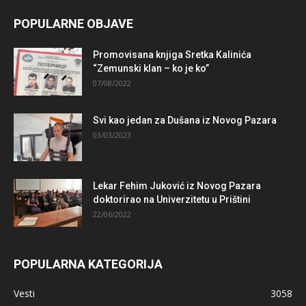
POPULARNE OBJAVE
Promovisana knjiga Sretka Kalinića
“Zemunski klan – ko je ko”
07/08/2022
Svi kao jedan za Dušana iz Novog Pazara
03/03/2023
Lekar Fehim Juković iz Novog Pazara
doktorirao na Univerzitetu u Prištini
22/06/2022
POPULARNA KATEGORIJA
Vesti
3058