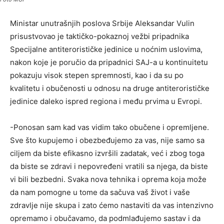
Ministar unutrašnjih poslova Srbije Aleksandar Vulin
prisustvovao je taktičko-pokaznoj vežbi pripadnika
Specijalne antiterorističke jedinice u noćnim uslovima,
nakon koje je poručio da pripadnici SAJ-a u kontinuitetu
pokazuju visok stepen spremnosti, kao i da su po
kvalitetu i obučenosti u odnosu na druge antiterorističke
jedinice daleko ispred regiona i među prvima u Evropi.
-Ponosan sam kad vas vidim tako obučene i opremljene.
Sve što kupujemo i obezbeđujemo za vas, nije samo sa
ciljem da biste efikasno izvršili zadatak, već i zbog toga
da biste se zdravi i nepovređeni vratili sa njega, da biste
vi bili bezbedni. Svaka nova tehnika i oprema koja može
da nam pomogne u tome da sačuva vaš život i vaše
zdravlje nije skupa i zato ćemo nastaviti da vas intenzivno
opremamo i obučavamo, da podmlađujemo sastav i da