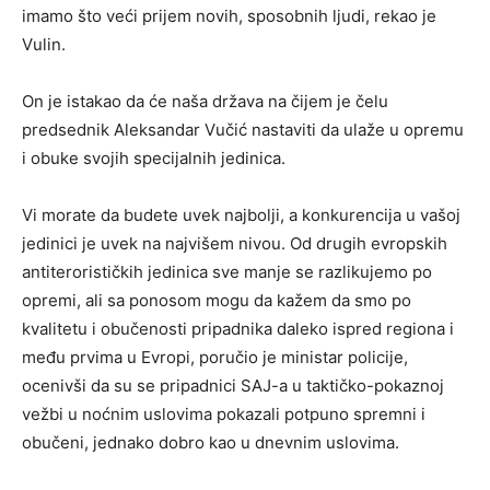
imamo što veći prijem novih, sposobnih ljudi, rekao je
Vulin.
On je istakao da će naša država na čijem je čelu
predsednik Aleksandar Vučić nastaviti da ulaže u opremu
i obuke svojih specijalnih jedinica.
Vi morate da budete uvek najbolji, a konkurencija u vašoj
jedinici je uvek na najvišem nivou. Od drugih evropskih
antiterorističkih jedinica sve manje se razlikujemo po
opremi, ali sa ponosom mogu da kažem da smo po
kvalitetu i obučenosti pripadnika daleko ispred regiona i
među prvima u Evropi, poručio je ministar policije,
ocenivši da su se pripadnici SAJ-a u taktičko-pokaznoj
vežbi u noćnim uslovima pokazali potpuno spremni i
obučeni, jednako dobro kao u dnevnim uslovima.