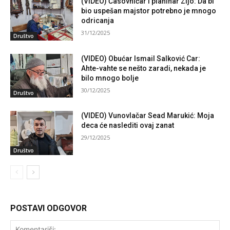
(VIDEO) Časovničar i planinar Zijo: Da bi
bio uspešan majstor potrebno je mnogo
odricanja
31/12/2025
Društvo
(VIDEO) Obućar Ismail Salković Car:
Ahte-vahte se nešto zaradi, nekada je
bilo mnogo bolje
30/12/2025
Društvo
(VIDEO) Vunovlačar Sead Marukić: Moja
deca će naslediti ovaj zanat
29/12/2025
Društvo
POSTAVI ODGOVOR