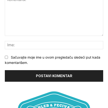
Komentariši:
Ime
Sačuvajte moje ime u ovom pregledaču sledeći put kada
komentarišem.