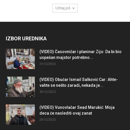
Učitaj još
IZBOR UREDNIKA
(VIDEO) Časovničar i planinar Zijo: Da bi bio
uspešan majstor potrebno...
31/12/2025
(VIDEO) Obućar Ismail Salković Car: Ahte-
vahte se nešto zaradi, nekada je...
30/12/2025
(VIDEO) Vunovlačar Sead Marukić: Moja
deca će naslediti ovaj zanat
29/12/2025