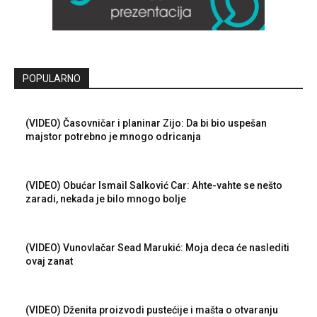
POPULARNO
(VIDEO) Časovničar i planinar Zijo: Da bi bio uspešan
majstor potrebno je mnogo odricanja
(VIDEO) Obućar Ismail Salković Car: Ahte-vahte se nešto
zaradi, nekada je bilo mnogo bolje
(VIDEO) Vunovlačar Sead Marukić: Moja deca će naslediti
ovaj zanat
(VIDEO) Dženita proizvodi pustećije i mašta o otvaranju