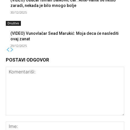
zaradi, nekada je bilo mnogo bolje
30/12/2025
Društvo
(VIDEO) Vunovlačar Sead Marukić: Moja deca će naslediti
ovaj zanat
29/12/2025
POSTAVI ODGOVOR
Komentariši:
Ime