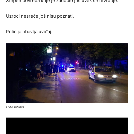
Stepen povreda koje je zadobio još uvek se utvrđuje.
Uzroci nesreće još nisu poznati.
Policija obavlja uviđaj.
Foto Infolid