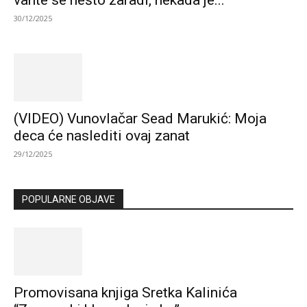
30/12/2025
(VIDEO) Vunovlačar Sead Marukić: Moja
deca će naslediti ovaj zanat
29/12/2025
POPULARNE OBJAVE
Promovisana knjiga Sretka Kalinića