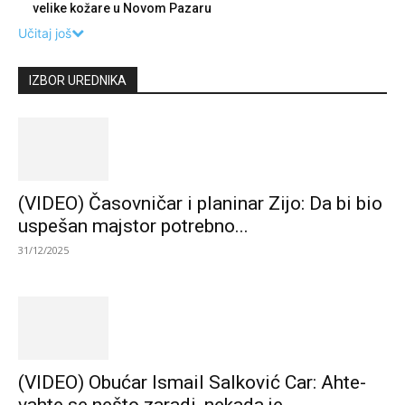
velike kožare u Novom Pazaru
Učitaj još
IZBOR UREDNIKA
(VIDEO) Časovničar i planinar Zijo: Da bi bio
uspešan majstor potrebno...
31/12/2025
(VIDEO) Obućar Ismail Salković Car: Ahte-
vahte se nešto zaradi, nekada je...