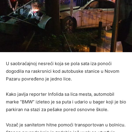
U saobraćajnoj nesreći koja se pola sata iza ponoći
dogodila na raskrsnici kod autobuske stanice u Novom
Pazaru povređeno je jedno lice.
Kako javlja reporter Infolida sa lica mesta, automobil
marke “BMW” izleteo je sa puta i udario u bager koji je bio
parkiran na stazi za pešake pored osnovne škole.
Vozač je sanitetom hitne pomoći transportovan u bolnicu.