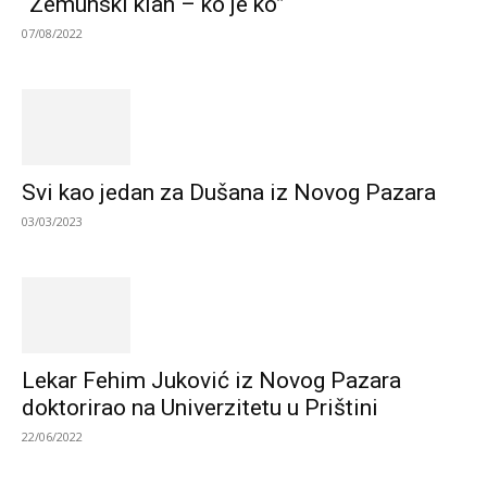
“Zemunski klan – ko je ko”
07/08/2022
Svi kao jedan za Dušana iz Novog Pazara
03/03/2023
Lekar Fehim Juković iz Novog Pazara
doktorirao na Univerzitetu u Prištini
22/06/2022