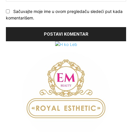
Sačuvajte moje ime u ovom pregledaču sledeći put kada
komentarišem.