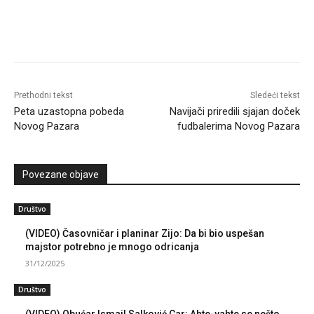
Prethodni tekst
Sledeći tekst
Peta uzastopna pobeda
Navijači priredili sjajan doček
Novog Pazara
fudbalerima Novog Pazara
Povezane objave
Društvo
(VIDEO) Časovničar i planinar Zijo: Da bi bio uspešan
majstor potrebno je mnogo odricanja
31/12/2025
Društvo
(VIDEO) Obućar Ismail Salković Car: Ahte-vahte se nešto