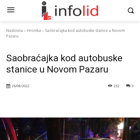
Naslovna
Hronika
Saobraćajka kod autobuske stanice u Novom
Pazaru
Hronika
Istaknuto
Vesti
Saobraćajka kod autobuske
stanice u Novom Pazaru
26/08/2022
232
0