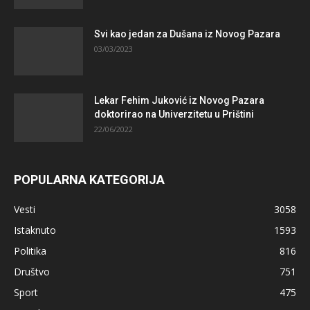
Svi kao jedan za Dušana iz Novog Pazara
03/03/2023
Lekar Fehim Juković iz Novog Pazara
doktorirao na Univerzitetu u Prištini
22/06/2022
POPULARNA KATEGORIJA
Vesti
3058
Istaknuto
1593
Politika
816
Društvo
751
Sport
475