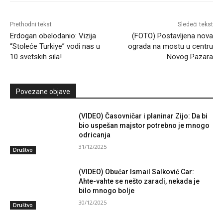
Prethodni tekst
Sledeći tekst
Erdogan obelodanio: Vizija
(FOTO) Postavljena nova
“Stoleće Turkiye” vodi nas u
ograda na mostu u centru
10 svetskih sila!
Novog Pazara
Povezane objave
(VIDEO) Časovničar i planinar Zijo: Da bi
bio uspešan majstor potrebno je mnogo
odricanja
31/12/2025
Društvo
(VIDEO) Obućar Ismail Salković Car:
Ahte-vahte se nešto zaradi, nekada je
bilo mnogo bolje
30/12/2025
Društvo