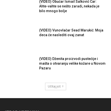
(VIDEO) Obućar Ismail Salković Car:
Ahte-vahte se nešto zaradi, nekada je
bilo mnogo bolje
(VIDEO) Vunovlačar Sead Marukić: Moja
deca će naslediti ovaj zanat
(VIDEO) Dženita proizvodi pustećije i
mašta o otvaranju velike kožare u Novom
Pazaru
Učitaj još