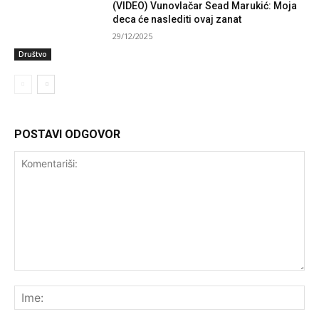
(VIDEO) Vunovlačar Sead Marukić: Moja
deca će naslediti ovaj zanat
29/12/2025
Društvo
POSTAVI ODGOVOR
Komentariši:
Ime