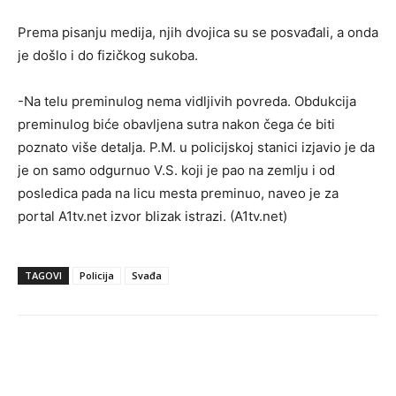
Prema pisanju medija, njih dvojica su se posvađali, a onda
je došlo i do fizičkog sukoba.
-Na telu preminulog nema vidljivih povreda. Obdukcija
preminulog biće obavljena sutra nakon čega će biti
poznato više detalja. P.M. u policijskoj stanici izjavio je da
je on samo odgurnuo V.S. koji je pao na zemlju i od
posledica pada na licu mesta preminuo, naveo je za
portal A1tv.net izvor blizak istrazi. (A1tv.net)
TAGOVI
Policija
Svađa