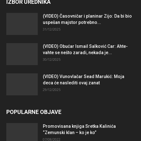
IZBOR UREDNIKA
(VIDEO) Časovničar i planinar Zijo: Da bi bio
uspešan majstor potrebno...
31/12/2025
(VIDEO) Obućar Ismail Salković Car: Ahte-
vahte se nešto zaradi, nekada je...
30/12/2025
(VIDEO) Vunovlačar Sead Marukić: Moja
deca će naslediti ovaj zanat
29/12/2025
POPULARNE OBJAVE
Promovisana knjiga Sretka Kalinića
“Zemunski klan – ko je ko”
07/08/2022