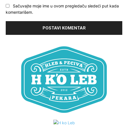
Sačuvajte moje ime u ovom pregledaču sledeći put kada
komentarišem.