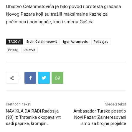
Ubistvo Ćelahmetovića je bilo povod i protesta građana
Novog Pazara koji su tražili maksimalne kazne za
počinioca i pomagače, kao i smenu Gašića.
TAGOVI
Ervin Ćelahmetović
Igor Avramovic
Policajac
Priboj
ubistvo
Prethodni tekst
Sledeći tekst
NAVIKLA DA RADI Radosija
Ambasador Turske posetio
(90) iz Trstenika okopava vrt,
Novi Pazar: Zainteresovani
sadi paprike, krompir…
smo za brojne projekte