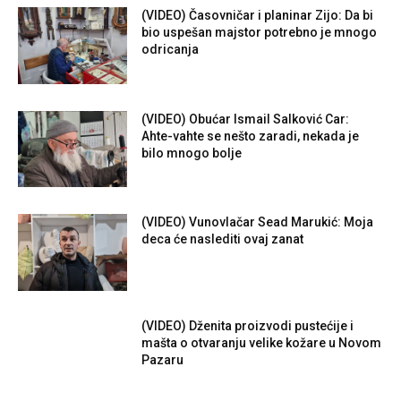
(VIDEO) Časovničar i planinar Zijo: Da bi
bio uspešan majstor potrebno je mnogo
odricanja
(VIDEO) Obućar Ismail Salković Car:
Ahte-vahte se nešto zaradi, nekada je
bilo mnogo bolje
(VIDEO) Vunovlačar Sead Marukić: Moja
deca će naslediti ovaj zanat
(VIDEO) Dženita proizvodi pustećije i
mašta o otvaranju velike kožare u Novom
Pazaru