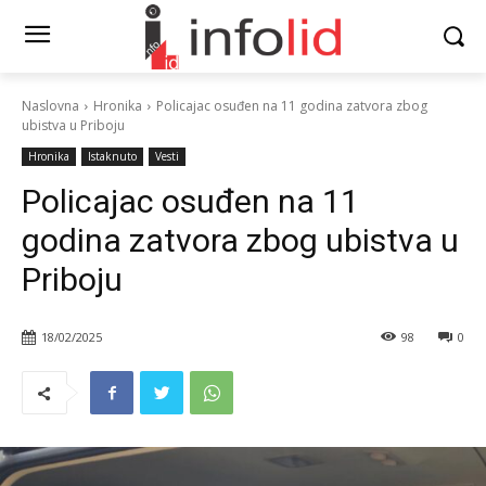
Naslovna
Hronika
Policajac osuđen na 11 godina zatvora zbog
ubistva u Priboju
Hronika
Istaknuto
Vesti
Policajac osuđen na 11
godina zatvora zbog ubistva u
Priboju
18/02/2025
98
0