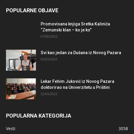
POPULARNE OBJAVE
Promovisana knjiga Sretka Kalinića
“Zemunski klan – ko je ko”
07/08/2022
Svi kao jedan za Dušana iz Novog Pazara
03/03/2023
Lekar Fehim Juković iz Novog Pazara
doktorirao na Univerzitetu u Prištini
22/06/2022
POPULARNA KATEGORIJA
Vesti
3058