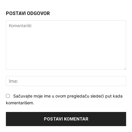
POSTAVI ODGOVOR
Komentariši:
Ime
Sačuvajte moje ime u ovom pregledaču sledeći put kada
komentarišem.