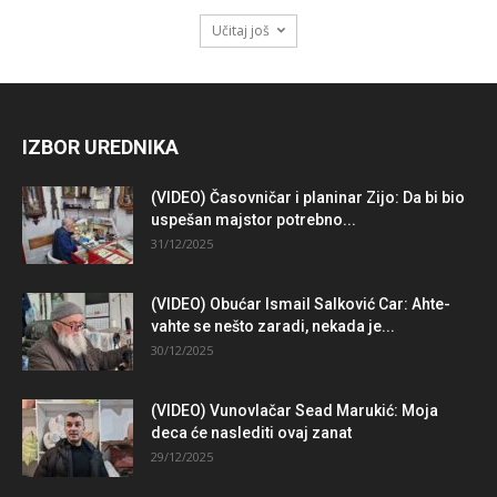
Učitaj još
IZBOR UREDNIKA
(VIDEO) Časovničar i planinar Zijo: Da bi bio
uspešan majstor potrebno...
31/12/2025
(VIDEO) Obućar Ismail Salković Car: Ahte-
vahte se nešto zaradi, nekada je...
30/12/2025
(VIDEO) Vunovlačar Sead Marukić: Moja
deca će naslediti ovaj zanat
29/12/2025