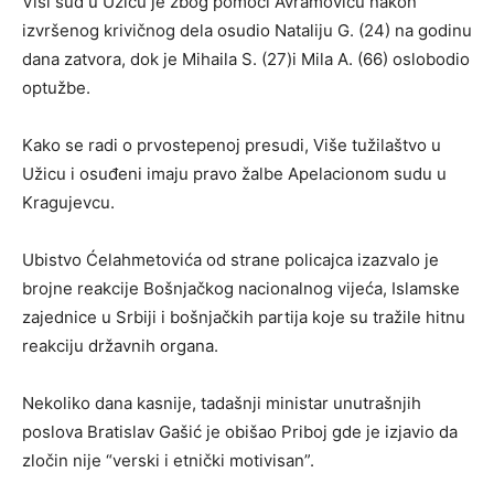
Viši sud u Užicu je zbog pomoći Avramoviću nakon
izvršenog krivičnog dela osudio Nataliju G. (24) na godinu
dana zatvora, dok je Mihaila S. (27)i Mila A. (66) oslobodio
optužbe.
Kako se radi o prvostepenoj presudi, Više tužilaštvo u
Užicu i osuđeni imaju pravo žalbe Apelacionom sudu u
Kragujevcu.
Ubistvo Ćelahmetovića od strane policajca izazvalo je
brojne reakcije Bošnjačkog nacionalnog vijeća, Islamske
zajednice u Srbiji i bošnjačkih partija koje su tražile hitnu
reakciju državnih organa.
Nekoliko dana kasnije, tadašnji ministar unutrašnjih
poslova Bratislav Gašić je obišao Priboj gde je izjavio da
zločin nije “verski i etnički motivisan”.