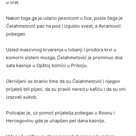
u vrat.
Nakon toga ga je udario pesnicom u lice, posle čega je
Ćelahmetović pao na pod i izgubio svest, a Avramović
pobegao.
Usled masovnog krvarenja u lobanji i prodora krvi u
komorni sistem mozga, Ćelahmetović je preminuo dva
sata kasnije u Opštoj bolnici u Priboju.
Okrivljeni se branio time da su Ćelahmetović i njegov
prijatelj bili pijani, da su pravili nered u kafiću i da su oni
izazvali sukob.
Policajac je, uz pomoć prijatelja pobegao u Bosnu i
Hercegovinu gde je uhapšen pet dana kasnije.