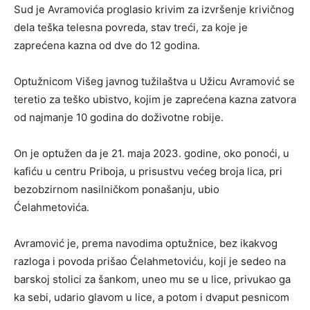
Sud je Avramovića proglasio krivim za izvršenje krivičnog
dela teška telesna povreda, stav treći, za koje je
zaprećena kazna od dve do 12 godina.
Optužnicom Višeg javnog tužilaštva u Užicu Avramović se
teretio za teško ubistvo, kojim je zaprećena kazna zatvora
od najmanje 10 godina do doživotne robije.
On je optužen da je 21. maja 2023. godine, oko ponoći, u
kafiću u centru Priboja, u prisustvu većeg broja lica, pri
bezobzirnom nasilničkom ponašanju, ubio
Ćelahmetovića.
Avramović je, prema navodima optužnice, bez ikakvog
razloga i povoda prišao Ćelahmetoviću, koji je sedeo na
barskoj stolici za šankom, uneo mu se u lice, privukao ga
ka sebi, udario glavom u lice, a potom i dvaput pesnicom