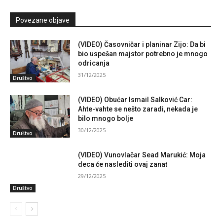
Povezane objave
(VIDEO) Časovničar i planinar Zijo: Da bi
bio uspešan majstor potrebno je mnogo
odricanja
31/12/2025
Društvo
(VIDEO) Obućar Ismail Salković Car:
Ahte-vahte se nešto zaradi, nekada je
bilo mnogo bolje
30/12/2025
Društvo
(VIDEO) Vunovlačar Sead Marukić: Moja
deca će naslediti ovaj zanat
29/12/2025
Društvo