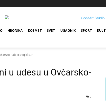
VO
HRONIKA
KOSMET
SVET
UGAONIK
SPORT
KULT
včarsko-kablarskoj klisuri
eni u udesu u Ovčarsko-
0