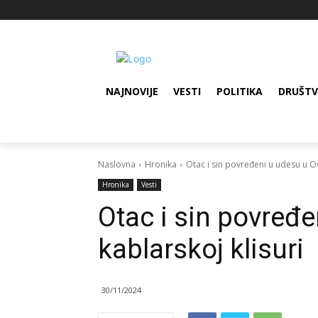
NAJNOVIJE
VESTI
POLITIKA
DRUŠT
Naslovna
Hronika
Otac i sin povređeni u udesu u O
Hronika
Vesti
Otac i sin povređ
kablarskoj klisuri
30/11/2024