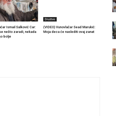
Društvo
ćar Ismail Salković Car:
(VIDEO) Vunovlačar Sead Marukić:
se nešto zaradi, nekada
Moja deca će naslediti ovaj zanat
go bolje