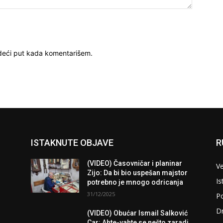
deći put kada komentarišem.
ISTAKNUTE OBJAVE
R
(VIDEO) Časovničar i planinar
Ve
Zijo: Da bi bio uspešan majstor
Is
potrebno je mnogo odricanja
31/12/2025
Po
D
(VIDEO) Obućar Ismail Salković
Car: Ahte-vahte se nešto zaradi,