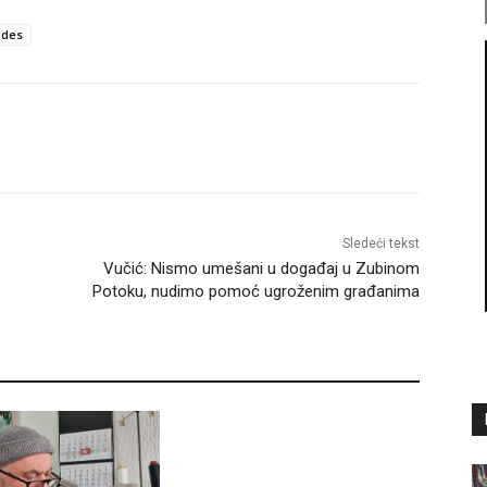
des
Sledeći tekst
Vučić: Nismo umešani u događaj u Zubinom
Potoku, nudimo pomoć ugroženim građanima