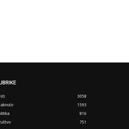
UBRIKE
sti
3058
taknuto
1593
litika
816
ruštvo
751