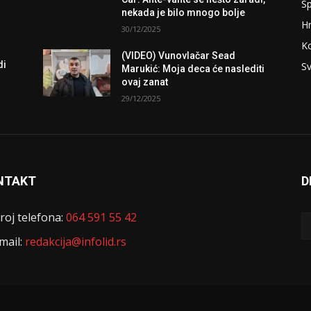
Sp
nekada je bilo mnogo bolje
H
30/12/2025
K
(VIDEO) Vunovlačar Sead
di
Sv
Marukić: Moja deca će naslediti
ovaj zanat
29/12/2025
NTAKT
D
roj telefona:
064 591 55 42
mail:
redakcija@infolid.rs