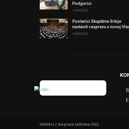
Podgorici
16/04/2025
Poslanici Skupštine Srbije
nastavili raspravu o novoj Vla
16/04/2025
KO
B
E
Infolid.rs | Sva prava zadržana 2022