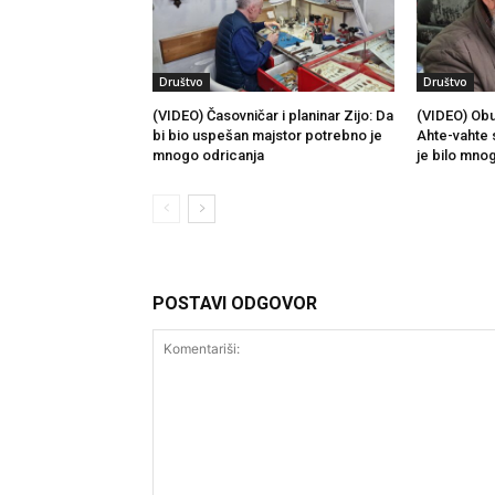
Društvo
Društvo
(VIDEO) Časovničar i planinar Zijo: Da
(VIDEO) Obu
bi bio uspešan majstor potrebno je
Ahte-vahte 
mnogo odricanja
je bilo mno
POSTAVI ODGOVOR