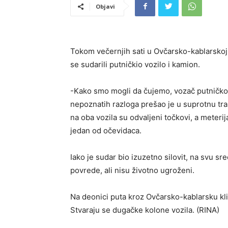
Objavi
Tokom večernjih sati u Ovčarsko-kablarskoj
se sudarili putničkio vozilo i kamion.
-Kako smo mogli da čujemo, vozač putničkog 
nepoznatih razloga prešao je u suprotnu tra
na oba vozila su odvaljeni točkovi, a meteri
jedan od očevidaca.
Iako je sudar bio izuzetno silovit, na svu sre
povrede, ali nisu životno ugroženi.
Na deonici puta kroz Ovčarsko-kablarsku klis
Stvaraju se dugačke kolone vozila. (RINA)