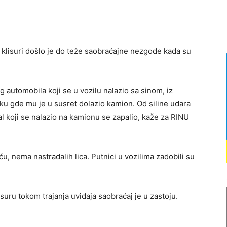
 klisuri došlo je do teže saobraćajne nezgode kada su
automobila koji se u vozilu nalazio sa sinom, iz
ku gde mu je u susret dolazio kamion. Od siline udara
jal koji se nalazio na kamionu se zapalio, kaže za RINU
ću, nema nastradalih lica. Putnici u vozilima zadobili su
uru tokom trajanja uviđaja saobraćaj je u zastoju.