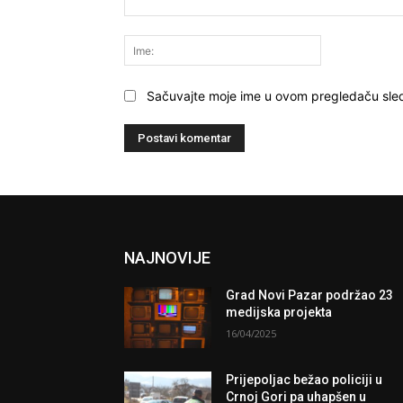
Komentariši:
Ime:
Sačuvajte moje ime u ovom pregledaču sle
NAJNOVIJE
Grad Novi Pazar podržao 23
medijska projekta
16/04/2025
Prijepoljac bežao policiji u
Crnoj Gori pa uhapšen u