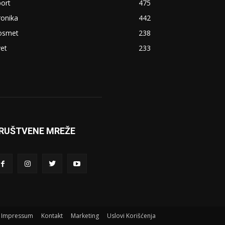
ort
475
ronika
442
osmet
238
et
233
RUŠTVENE MREŽE
Impressum
Kontakt
Marketing
Uslovi Korišćenja