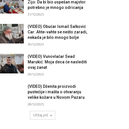
Zijo: Da bi bio uspešan majstor
potrebno je mnogo odricanja
31/12/2025
(VIDEO) Obućar Ismail Salković
Car: Ahte-vahte se nešto zaradi,
nekada je bilo mnogo bolje
30/12/2025
(VIDEO) Vunovlačar Sead
Marukić: Moja deca će naslediti
ovaj zanat
29/12/2025
(VIDEO) Dženita proizvodi
pustećije i mašta o otvaranju
velike kožare u Novom Pazaru
28/12/2025
Učitaj još