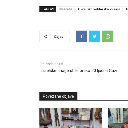
TAGOVI
Nesreća
Ovčarsko kablarska klisura
U
Objavi
Prethodni tekst
Izraelske snage ubile preko 20 ljudi u Gazi
Povezane objave