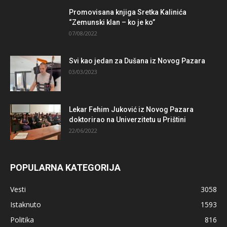
Promovisana knjiga Sretka Kalinića
“Zemunski klan – ko je ko”
07/08/2022
Svi kao jedan za Dušana iz Novog Pazara
03/03/2023
Lekar Fehim Juković iz Novog Pazara
doktorirao na Univerzitetu u Prištini
22/06/2022
POPULARNA KATEGORIJA
Vesti
3058
Istaknuto
1593
Politika
816