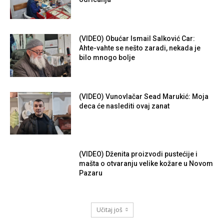
(VIDEO) Obućar Ismail Salković Car:
Ahte-vahte se nešto zaradi, nekada je
bilo mnogo bolje
(VIDEO) Vunovlačar Sead Marukić: Moja
deca će naslediti ovaj zanat
(VIDEO) Dženita proizvodi pustećije i
mašta o otvaranju velike kožare u Novom
Pazaru
Učitaj još