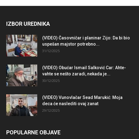
IZBOR UREDNIKA
(VIDEO) Časovničar i planinar Zijo: Da bi bio
uspešan majstor potrebno...
31/12/2025
(VIDEO) Obućar Ismail Salković Car: Ahte-
vahte se nešto zaradi, nekada je...
30/12/2025
(VIDEO) Vunovlačar Sead Marukić: Moja
deca će naslediti ovaj zanat
29/12/2025
POPULARNE OBJAVE