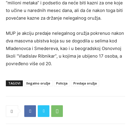
“milioni metaka” i podsetio da neće biti kazni za one koje
to učine u narednih mesec dana, ali da će nakon toga biti
povećane kazne za držanje nelegalnog oružja.
MUP je akciju predaje nelegalnog oružja pokrenuo nakon
dva masovna ubistva koja su se dogodila u selima kod
Mladenovca i Smedereva, kao i u beogradskoj Osnovnoj
školi “Vladislav Ribnikar”, u kojima je ubijeno 17 osoba, a
povređeno više od 20.
TAGOVI
Ilegalno oružje
Policija
Predaja oružja