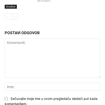
29/12/2025
Društvo
POSTAVI ODGOVOR
Komentariši:
Ime
Sačuvajte moje ime u ovom pregledaču sledeći put kada
komentarišem.