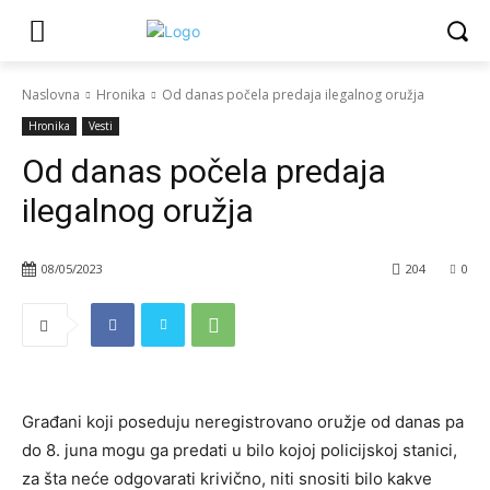
Naslovna
Hronika
Od danas počela predaja ilegalnog oružja
Hronika
Vesti
Od danas počela predaja
ilegalnog oružja
08/05/2023
204
0
Građani koji poseduju neregistrovano oružje od danas pa
do 8. juna mogu ga predati u bilo kojoj policijskoj stanici,
za šta neće odgovarati krivično, niti snositi bilo kakve