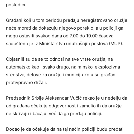
posledice.
Građani koji u tom periodu predaju neregistrovano oružje
neće morati da dokazuju njegovo poreklo, a u policiji ga
mogu ostaviti svakog dana od 7.00 do 19.00 časova,
saopšteno je iz Ministarstva unutrašnjih poslova (MUP).
Objasnili su da se to odnosi na sve vrste oružja, na
automatsko kao i svako drugo, na minsko-eksplozivna
sredstva, delove za oružje i municiju koju su građani
protivpravno držali.
Predsednik Srbije Aleksandar Vučić rekao je u nedelju da
od građana očekuje odgovornost i zamolio ih da oružje
ne skrivaju i bacaju, već da ga predaju policiji.
Dodao je da očekuje da na taj način policiji budu predati