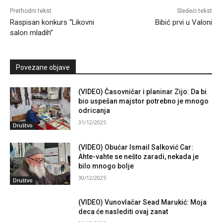
Prethodni tekst
Sledeći tekst
Raspisan konkurs “Likovni
Bibić prvi u Valoni
salon mladih”
Povezane objave
(VIDEO) Časovničar i planinar Zijo: Da bi
bio uspešan majstor potrebno je mnogo
odricanja
31/12/2025
Društvo
(VIDEO) Obućar Ismail Salković Car:
Ahte-vahte se nešto zaradi, nekada je
bilo mnogo bolje
30/12/2025
Društvo
(VIDEO) Vunovlačar Sead Marukić: Moja
deca će naslediti ovaj zanat