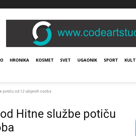
VO
HRONIKA
KOSMET
SVET
UGAONIK
SPORT
KULT
e potiču od 12 ubijenih osoba
od Hitne službe potiču
oba