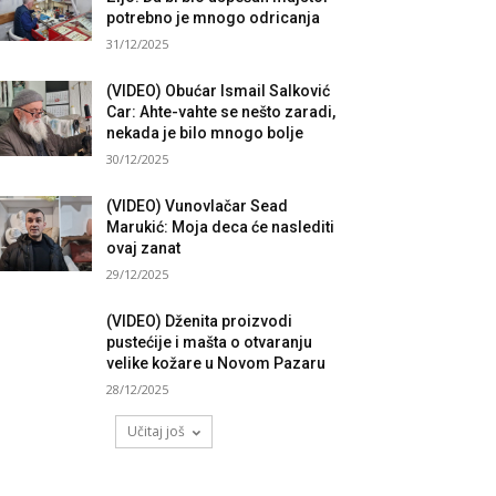
potrebno je mnogo odricanja
31/12/2025
(VIDEO) Obućar Ismail Salković
Car: Ahte-vahte se nešto zaradi,
nekada je bilo mnogo bolje
30/12/2025
(VIDEO) Vunovlačar Sead
Marukić: Moja deca će naslediti
ovaj zanat
29/12/2025
(VIDEO) Dženita proizvodi
pustećije i mašta o otvaranju
velike kožare u Novom Pazaru
28/12/2025
Učitaj još