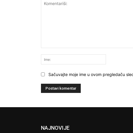
Komentariši:
Ime:
Sačuvajte moje ime u ovom pregledaču sle
NAJNOVIJE