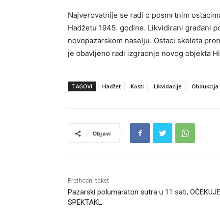
Najverovatnije se radi o posmrtnim ostacima 
Hadžetu 1945. godine. Likvidirani građani 
novopazarskom naselju. Ostaci skeleta pron
je obavljeno radi izgradnje novog objekta H
TAGOVI
Hadžet
Kosti
Likvidacije
Obdukcija
Objavi
Prethodni tekst
Pazarski polumaraton sutra u 11 sati, OČEKUJ
SPEKTAKL