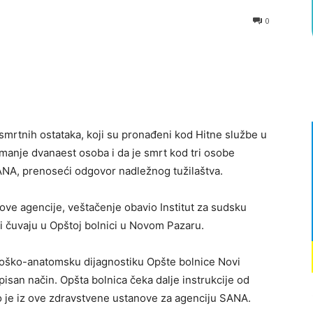
0
mrtnih ostataka, koji su pronađeni kod Hitne službe u
manje dvanaest osoba i da je smrt kod tri osobe
SANA, prenoseći odgovor nadležnog tužilaštva.
ove agencije, veštačenje obavio Institut za sudsku
i čuvaju u Opštoj bolnici u Novom Pazaru.
aloško-anatomsku dijagnostiku Opšte bolnice Novi
isan način. Opšta bolnica čeka dalje instrukcije od
o je iz ove zdravstvene ustanove za agenciju SANA.