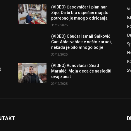
(VIDEO) Časovničar i planinar
Ve
Zijo: Da bi bio uspešan majstor
Is
potrebno je mnogo odricanja
31/12/2025
Po
D
(VIDEO) Obućar Ismail Salković
Car: Ahte-vahte se nešto zaradi,
Sp
nekada je bilo mnogo bolje
H
30/12/2025
K
(VIDEO) Vunovlačar Sead
di
Sv
Marukić: Moja deca će naslediti
ovaj zanat
29/12/2025
NTAKT
D