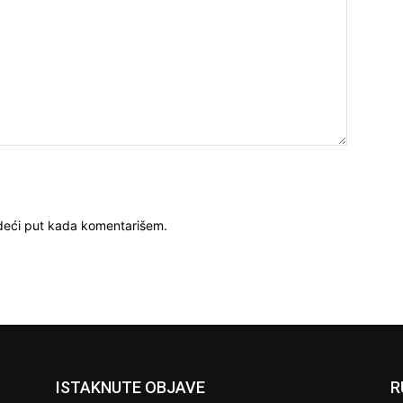
deći put kada komentarišem.
ISTAKNUTE OBJAVE
R