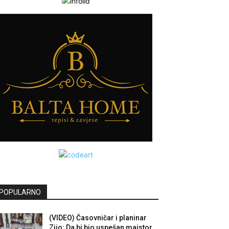
POPULARNO
(VIDEO) Časovničar i planinar
Zijo: Da bi bio uspešan majstor