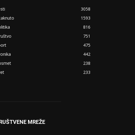
sti
3058
taknuto
1593
litika
816
ruštvo
751
ort
475
ronika
442
osmet
238
et
233
RUŠTVENE MREŽE