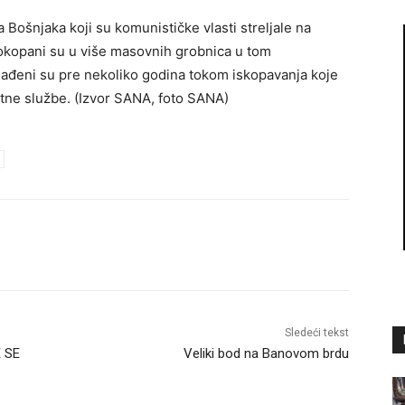
Bošnjaka koji su komunističke vlasti streljale na
pokopani su u više masovnih grobnica u tom
ađeni su pre nekoliko godina tokom iskopavanja koje
itne službe. (Izvor SANA, foto SANA)
Sledeći tekst
E SE
Veliki bod na Banovom brdu