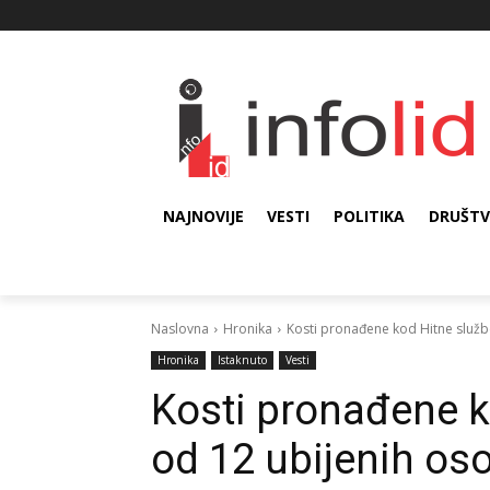
NAJNOVIJE
VESTI
POLITIKA
DRUŠT
Naslovna
Hronika
Kosti pronađene kod Hitne služb
Hronika
Istaknuto
Vesti
Kosti pronađene k
od 12 ubijenih os