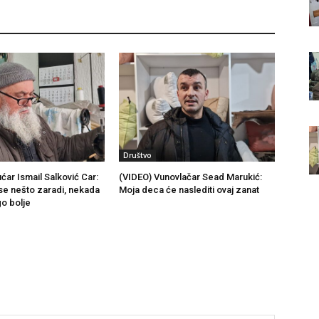
Društvo
ćar Ismail Salković Car:
(VIDEO) Vunovlačar Sead Marukić:
se nešto zaradi, nekada
Moja deca će naslediti ovaj zanat
go bolje