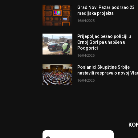
Grad Novi Pazar podržao 23
medijska projekta
16/04/2025
Prijepoljac bežao policiji u
Crnoj Gori pa uhapšen u
Podgorici
16/04/2025
Poslanici Skupštine Srbije
nastavili raspravu o novoj Vla
16/04/2025
KO