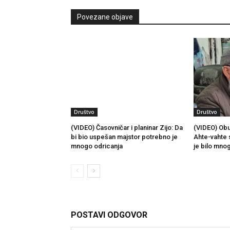
Povezane objave
Društvo
Društvo
(VIDEO) Časovničar i planinar Zijo: Da
(VIDEO) Obu
bi bio uspešan majstor potrebno je
Ahte-vahte 
mnogo odricanja
je bilo mno
POSTAVI ODGOVOR