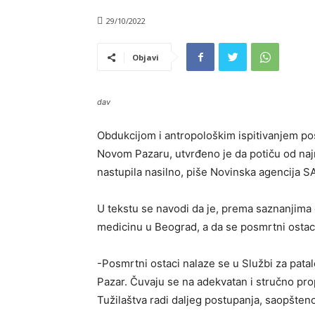
29/10/2022
Objavi
dav
Obdukcijom i antropološkim ispitivanjem pos
Novom Pazaru, utvrđeno je da potiču od naj
nastupila nasilno, piše Novinska agencija 
U tekstu se navodi da je, prema saznanjima 
medicinu u Beograd, a da se posmrtni ostac
-Posmrtni ostaci nalaze se u Službi za pat
Pazar. Čuvaju se na adekvatan i stručno prop
Tužilaštva radi daljeg postupanja, saopšten