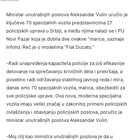
Ministar unutrašnjih poslova Aleksandar Vulin uručio je
ključeve 70 specijalnih vozila predstavnicima 27
policijskih uprava u Srbiji, a među njima nalazi se i PU
Novi Pazar koja je dobila dve ovakve “marice, saznaje
Infolid. Reč je o modelima “Fiat Ducato.”
-Radi unapređenja kapaciteta policije za još efikasnije
delovanje na sprečavanju krivičnih dela i prekršaja, a
posebno radi održavanja stabilnog javnog reda i mira,
danas smo 70 specijalnih vozila, marica, obezbedili za
sve policijske uprave. Ova nova, moderna specijalna
vozila imaju veliki značaj u zakonitoj primeni policijskih
ovlašćenja i obavljanju policijskih poslova, poručio je
ministar unutrašnjih poslova Aleksandar Vulin.
-Moj cilj kao ministra unutrašnjih poslova je da u