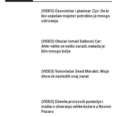
(VIDEO) Časovničar i planinar Zijo: Da bi
bio uspešan majstor potrebno je mnogo
odricanja
(VIDEO) Obućar Ismail Salković Car:
Ahte-vahte se nešto zaradi, nekada je
bilo mnogo bolje
(VIDEO) Vunovlačar Sead Marukić: Moja
deca će naslediti ovaj zanat
(VIDEO) Dženita proizvodi pustećije i
mašta o otvaranju velike kožare u Novom
Pazaru