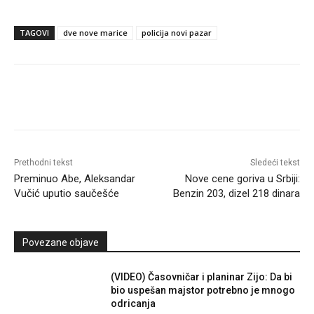
TAGOVI
dve nove marice
policija novi pazar
Prethodni tekst
Sledeći tekst
Preminuo Abe, Aleksandar
Nove cene goriva u Srbiji:
Vučić uputio saučešće
Benzin 203, dizel 218 dinara
Povezane objave
(VIDEO) Časovničar i planinar Zijo: Da bi
bio uspešan majstor potrebno je mnogo
odricanja