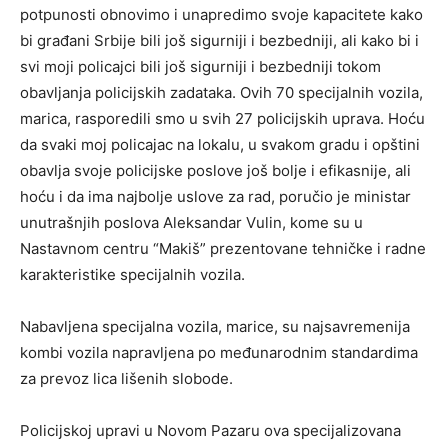
potpunosti obnovimo i unapredimo svoje kapacitete kako
bi građani Srbije bili još sigurniji i bezbedniji, ali kako bi i
svi moji policajci bili još sigurniji i bezbedniji tokom
obavljanja policijskih zadataka. Ovih 70 specijalnih vozila,
marica, rasporedili smo u svih 27 policijskih uprava. Hoću
da svaki moj policajac na lokalu, u svakom gradu i opštini
obavlja svoje policijske poslove još bolje i efikasnije, ali
hoću i da ima najbolje uslove za rad, poručio je ministar
unutrašnjih poslova Aleksandar Vulin, kome su u
Nastavnom centru “Makiš” prezentovane tehničke i radne
karakteristike specijalnih vozila.
Nabavljena specijalna vozila, marice, su najsavremenija
kombi vozila napravljena po međunarodnim standardima
za prevoz lica lišenih slobode.
Policijskoj upravi u Novom Pazaru ova specijalizovana