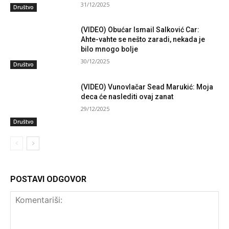
31/12/2025
Društvo
(VIDEO) Obućar Ismail Salković Car:
Ahte-vahte se nešto zaradi, nekada je
bilo mnogo bolje
30/12/2025
Društvo
(VIDEO) Vunovlačar Sead Marukić: Moja
deca će naslediti ovaj zanat
29/12/2025
Društvo
POSTAVI ODGOVOR