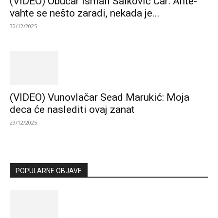
(VIDEO) Obućar Ismail Salković Car: Ahte-
vahte se nešto zaradi, nekada je...
30/12/2025
(VIDEO) Vunovlačar Sead Marukić: Moja
deca će naslediti ovaj zanat
29/12/2025
POPULARNE OBJAVE