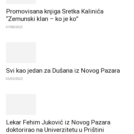
Promovisana knjiga Sretka Kalinića
“Zemunski klan – ko je ko”
07/08/2022
Svi kao jedan za Dušana iz Novog Pazara
03/03/2023
Lekar Fehim Juković iz Novog Pazara
doktorirao na Univerzitetu u Prištini