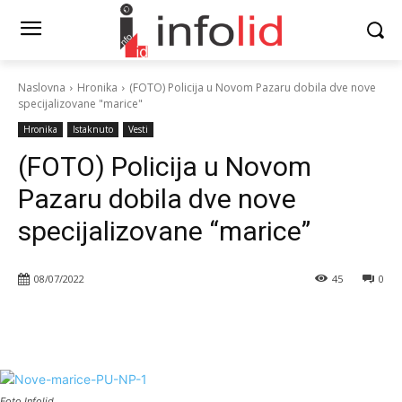
Naslovna
Hronika
(FOTO) Policija u Novom Pazaru dobila dve nove
specijalizovane "marice"
Hronika
Istaknuto
Vesti
(FOTO) Policija u Novom
Pazaru dobila dve nove
specijalizovane “marice”
08/07/2022
45
0
Foto Infolid