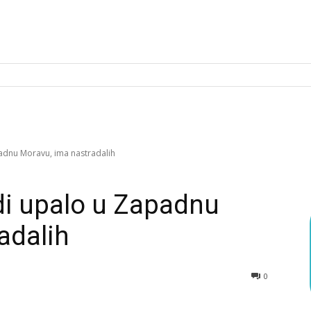
adnu Moravu, ima nastradalih
di upalo u Zapadnu
adalih
0