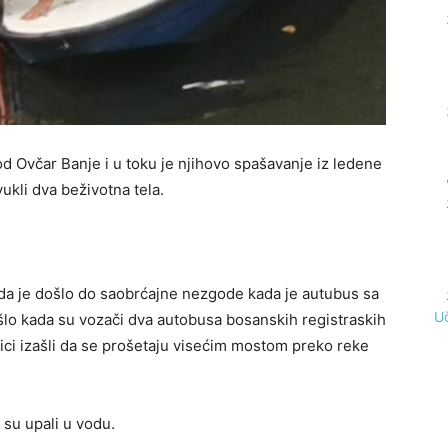
 Ovčar Banje i u toku je njihovo spašavanje iz ledene
ukli dva beživotna tela.
da je došlo do saobrćajne nezgode kada je autubus sa
Uč
ošlo kada su vozači dva autobusa bosanskih registraskih
nici izašli da se prošetaju visećim mostom preko reke
 su upali u vodu.