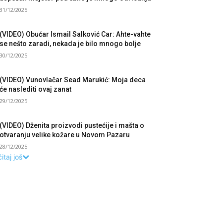
31/12/2025
(VIDEO) Obućar Ismail Salković Car: Ahte-vahte
se nešto zaradi, nekada je bilo mnogo bolje
30/12/2025
(VIDEO) Vunovlačar Sead Marukić: Moja deca
će naslediti ovaj zanat
29/12/2025
(VIDEO) Dženita proizvodi pustećije i mašta o
otvaranju velike kožare u Novom Pazaru
28/12/2025
itaj još