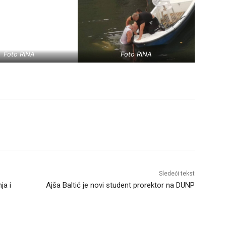
Foto RINA
Foto RINA
Sledeći tekst
ja i
Ajša Baltić je novi student prorektor na DUNP