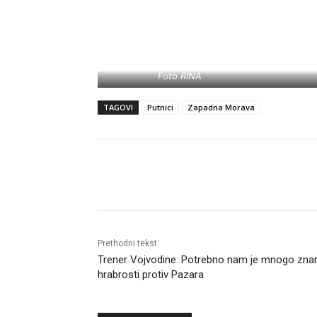
Foto RINA
TAGOVI
Putnici
Zapadna Morava
Objavi
Prethodni tekst
Trener Vojvodine: Potrebno nam je mnogo znan
hrabrosti protiv Pazara