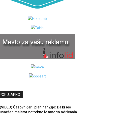
POPULARNO
(VIDEO) Časovničar i planinar Zijo: Da bi bio
uspešan majstor potrebno je mnogo odricanja