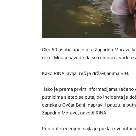
Oko 50 osoba upalo je u Zapadnu Moravu kod
reke. Mediji navode da su ronioci iz vode izv
Kako RINA javlja, reč je državljanima BIH.
-Iako je prema prvim informacijama rečeno 
putnicima sleteo sa puta, do incidenta je d
oznaka u Ovčar Banji napravili pauzu, a put
Zapadne Morave, navodi RINA.
Pod opterećenjem sajla je pukla i svi putnici