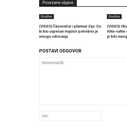
Povezane objave
Društvo
Društvo
(VIDEO) Časovničar i planinar Zijo: Da
(VIDEO) Obu
bi bio uspešan majstor potrebno je
Ahte-vahte 
mnogo odricanja
je bilo mno
POSTAVI ODGOVOR
Komentariši:
Ime: