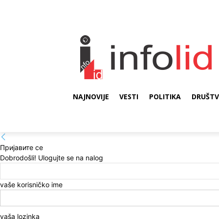
NAJNOVIJE
VESTI
POLITIKA
DRUŠT
Пријавите се
Dobrodošli! Ulogujte se na nalog
vaše korisničko ime
vaša lozinka