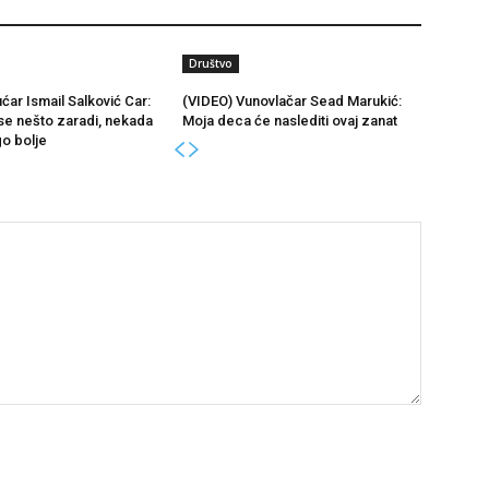
Društvo
ćar Ismail Salković Car:
(VIDEO) Vunovlačar Sead Marukić:
se nešto zaradi, nekada
Moja deca će naslediti ovaj zanat
go bolje