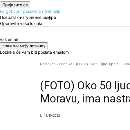
Forgot your password? Get help
Повратак изгубљене шифре
Oporavite vašu lozinku
vaš email
Lozinka će vam biti poslata emailom
Naslovna
Hronika
(FOTO) Oko 50 ljudi upalo u Zap
Hronika
Istaknuto
Vesti
(FOTO) Oko 50 lju
Moravu, ima nastr
13/10/2022