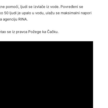
tne pomoći, ljudi se izvlače iz vode. Povređeni se
o 50 ljudi je upalo u vodu, ulažu se maksimalni napori
za agenciju RINA.
retao se iz pravca Požege ka Čačku.