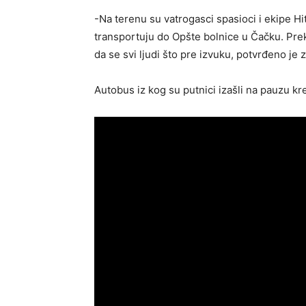
-Na terenu su vatrogasci spasioci i ekipe Hi
transportuju do Opšte bolnice u Čačku. Prek
da se svi ljudi što pre izvuku, potvrđeno je 
Autobus iz kog su putnici izašli na pauzu k