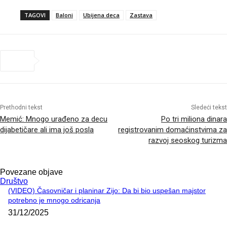
TAGOVI
Baloni
Ubijena deca
Zastava
Prethodni tekst
Sledeći tekst
Memić: Mnogo urađeno za decu
Po tri miliona dinara
dijabetičare ali ima još posla
registrovanim domaćinstvima za
razvoj seoskog turizma
Povezane objave
Društvo
(VIDEO) Časovničar i planinar Zijo: Da bi bio uspešan majstor
potrebno je mnogo odricanja
31/12/2025