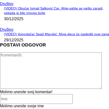
Društvo
(VIDEO) Obućar Ismail Salković Car: Ahte-vahte se nešto zaradi,
nekada je bilo mnogo bolje
30/12/2025
Društvo
(VIDEO) Vunovlačar Sead Marukić: Moja deca će naslediti ovaj zana
29/12/2025
POSTAVI ODGOVOR
Kome
Molimo unesite svoj komentar!
Ime:
Molimo unesite svoje ime