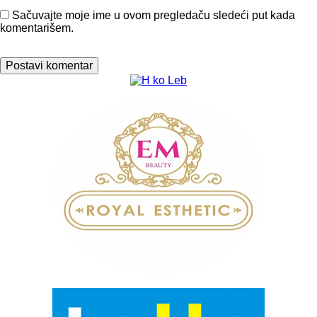
Sačuvajte moje ime u ovom pregledaču sledeći put kada
komentarišem.