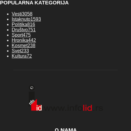
POPULARNA KATEGORIJA
Vesti
3058
Istaknuto
1593
Politika
816
Društvo
751
Sport
475
Hronika
442
Kosmet
238
Svet
233
Kultura
72
O NAMA