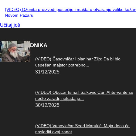
(VIDEO) Dženita proizvodi pustećije i mašta o otvaranju velike kožar
Novom Pazaru
Učitaj još
IZBOR UREDNIKA
(VIDEO) Časovničar i planinar Zijo: Da bi bio
uspešan majstor potrebno...
31/12/2025
(VIDEO) Obućar Ismail Salković Car: Ahte-vahte se
nešto zaradi, nekada je...
30/12/2025
(VIDEO) Vunovlačar Sead Marukić: Moja deca će
naslediti ovaj zanat