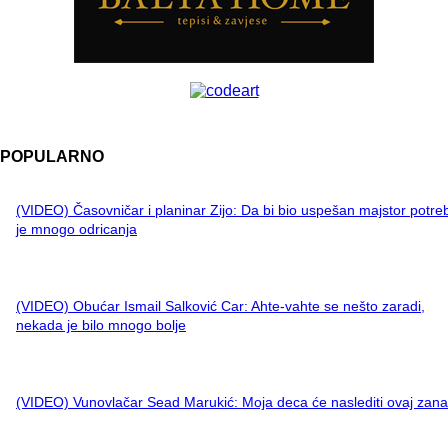
POPULARNO
(VIDEO) Časovničar i planinar Zijo: Da bi bio uspešan majstor potre
je mnogo odricanja
(VIDEO) Obućar Ismail Salković Car: Ahte-vahte se nešto zaradi,
nekada je bilo mnogo bolje
(VIDEO) Vunovlačar Sead Marukić: Moja deca će naslediti ovaj zana