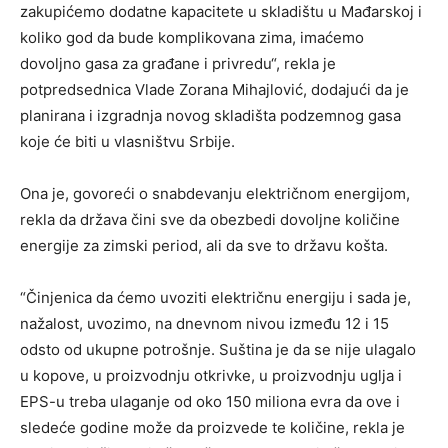
zakupićemo dodatne kapacitete u skladištu u Mađarskoj i
koliko god da bude komplikovana zima, imaćemo
dovoljno gasa za građane i privredu“, rekla je
potpredsednica Vlade Zorana Mihajlović, dodajući da je
planirana i izgradnja novog skladišta podzemnog gasa
koje će biti u vlasništvu Srbije.
Ona je, govoreći o snabdevanju električnom energijom,
rekla da država čini sve da obezbedi dovoljne količine
energije za zimski period, ali da sve to državu košta.
“Činjenica da ćemo uvoziti električnu energiju i sada je,
nažalost, uvozimo, na dnevnom nivou između 12 i 15
odsto od ukupne potrošnje. Suština je da se nije ulagalo
u kopove, u proizvodnju otkrivke, u proizvodnju uglja i
EPS-u treba ulaganje od oko 150 miliona evra da ove i
sledeće godine može da proizvede te količine, rekla je