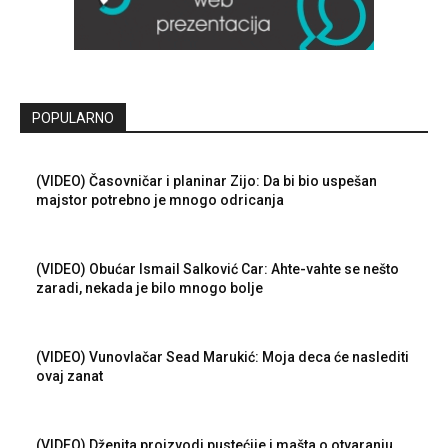
POPULARNO
(VIDEO) Časovničar i planinar Zijo: Da bi bio uspešan
majstor potrebno je mnogo odricanja
(VIDEO) Obućar Ismail Salković Car: Ahte-vahte se nešto
zaradi, nekada je bilo mnogo bolje
(VIDEO) Vunovlačar Sead Marukić: Moja deca će naslediti
ovaj zanat
(VIDEO) Dženita proizvodi pustećije i mašta o otvaranju