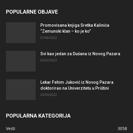
POPULARNE OBJAVE
Promovisana knjiga Sretka Kalinića
“Zemunski klan – ko je ko”
07/08/2022
Svi kao jedan za Dušana iz Novog Pazara
03/03/2023
Lekar Fehim Juković iz Novog Pazara
doktorirao na Univerzitetu u Prištini
22/06/2022
POPULARNA KATEGORIJA
Vesti
3058