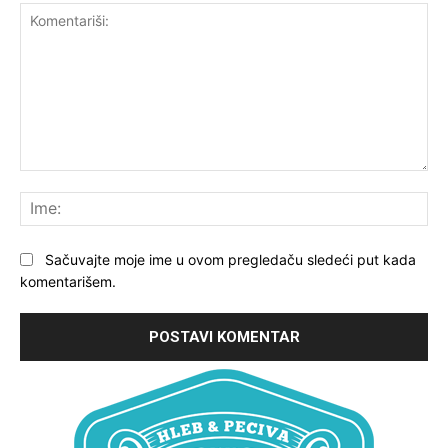
Komentariši:
Ime
Sačuvajte moje ime u ovom pregledaču sledeći put kada
komentarišem.