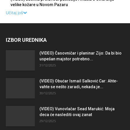
velike kožare u Novom Pazaru
Učitaj još
IZBOR UREDNIKA
(VIDEO) Časovničar i planinar Zijo: Da bi bio
uspešan majstor potrebno...
31/12/2025
(VIDEO) Obućar Ismail Salković Car: Ahte-
vahte se nešto zaradi, nekada je...
30/12/2025
(VIDEO) Vunovlačar Sead Marukić: Moja
deca će naslediti ovaj zanat
29/12/2025