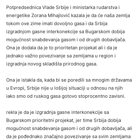
Potpredsednica Vlade Srbije i ministarka rudarstva i
energetike Zorana Mihajlović kazala je da će naša zemlja
tokom ove zime imati dovoljno gasa i da Srbija
izgradnjom gasne interkonekcije sa Bugarskom dobija
mogućnost snabdevanja gasom i od drugih dobavljača.
Ona je dodala da je to prioritetan projekat ali i da je
jednako važno povezivanje sa zemljama u region i
izgradnja novog skladišta prirodnog gasa.
Ona je istakla da, kada bi se poredili sa mnogim državama
u Evropi, Srbije nije u lošijoj situaciji u odnosu na njih
iako smo od ruskog gasa gotovo stoprocentno zavisni.
rekla je da je izgradnja gasne interkonekcije sa
Bugarskom prioritetni projekat, jer time Srbija dobija
mogućnost snabdevanja gasom i od drugih dobavljača, ali
da je pođednako značajno povezivanje sa svim zemljama