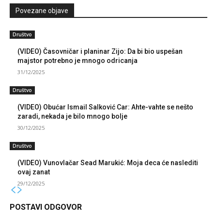
Povezane objave
Društvo
(VIDEO) Časovničar i planinar Zijo: Da bi bio uspešan
majstor potrebno je mnogo odricanja
31/12/2025
Društvo
(VIDEO) Obućar Ismail Salković Car: Ahte-vahte se nešto
zaradi, nekada je bilo mnogo bolje
30/12/2025
Društvo
(VIDEO) Vunovlačar Sead Marukić: Moja deca će naslediti
ovaj zanat
29/12/2025
POSTAVI ODGOVOR