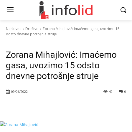
Naslovna
Društvo
Zorana Mihajlović: Imaćemo gasa, uvozimo 15
odsto dnevne potrošnje struje
Društvo
Vesti
Zorana Mihajlović: Imaćemo
gasa, uvozimo 15 odsto
dnevne potrošnje struje
09/06/2022
49
0