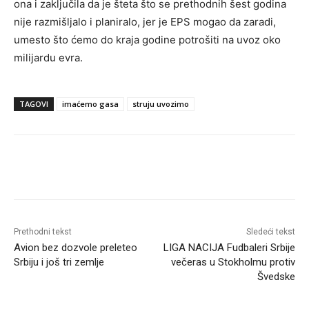
ona i zaključila da je šteta što se prethodnih šest godina
nije razmišljalo i planiralo, jer je EPS mogao da zaradi,
umesto što ćemo do kraja godine potrošiti na uvoz oko
milijardu evra.
TAGOVI
imaćemo gasa
struju uvozimo
Prethodni tekst
Sledeći tekst
Avion bez dozvole preleteo
LIGA NACIJA Fudbaleri Srbije
Srbiju i još tri zemlje
večeras u Stokholmu protiv
Švedske