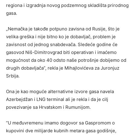
regiona i izgradnja novog podzemnog skladišta prirodnog
gasa.
„Nemačka je takođe potpuno zavisna od Rusije, što je
velika greška i nije bitno ko je dobavljač, problem je
zavisnost od jednog snabdevača. Sledeće godine će
gasovod Niš-Dimitrovgrad biti operativan i imaćemo
mogućnost da oko 40 odsto naše potrošnje dobijemo od
drugih dobavljača”, rekla je Mihajlovićeva za Juronjuz
Srbija.
Ona je kao moguće alternativne izvore gasa navela
Azerbejdžan i LNG terminal ali je rekla i da je cilj
povezivanje sa Hrvatskom i Rumunijom.
“U međuvremenu imamo dogovor sa Gaspromom o
kupovini dve milijarde kubnih metara gasa godišnje,