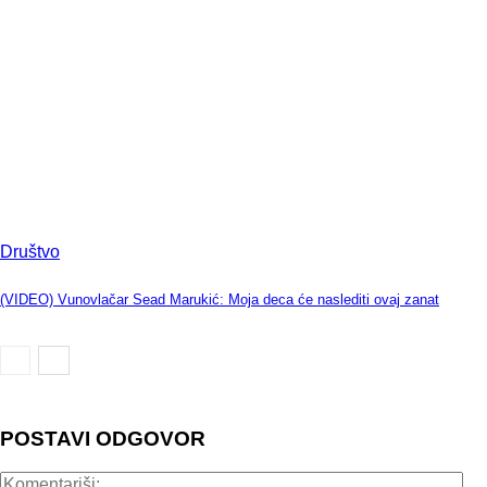
Društvo
(VIDEO) Vunovlačar Sead Marukić: Moja deca će naslediti ovaj zanat
POSTAVI ODGOVOR
Kom