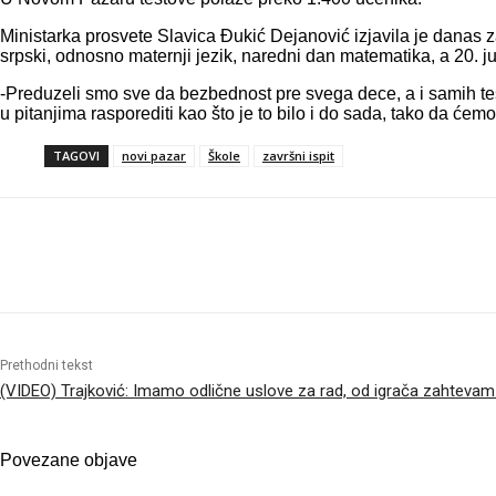
Ministarka prosvete Slavica Đukić Dejanović izjavila je danas 
srpski, odnosno maternji jezik, naredni dan matematika, a 20. j
-Preduzeli smo sve da bezbednost pre svega dece, a i samih testo
u pitanjima rasporediti kao što je to bilo i do sada, tako da ćem
TAGOVI
novi pazar
Škole
završni ispit
Objavi
Prethodni tekst
(VIDEO) Trajković: Imamo odlične uslove za rad, od igrača zahtevam
Povezane objave