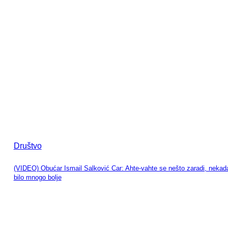
Društvo
(VIDEO) Obućar Ismail Salković Car: Ahte-vahte se nešto zaradi, nekada
bilo mnogo bolje