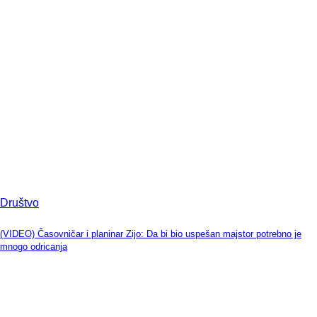
Društvo
(VIDEO) Časovničar i planinar Zijo: Da bi bio uspešan majstor potrebno je
mnogo odricanja