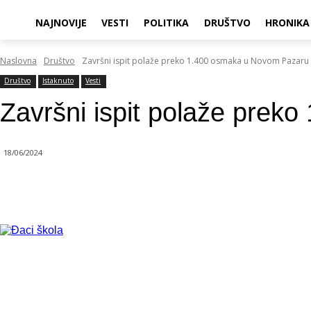
NAJNOVIJE
VESTI
POLITIKA
DRUŠTVO
HRONIKA
Naslovna
Društvo
Završni ispit polaže preko 1.400 osmaka u Novom Pazaru
Društvo
Istaknuto
Vesti
Završni ispit polaže pre
18/06/2024
Objavi