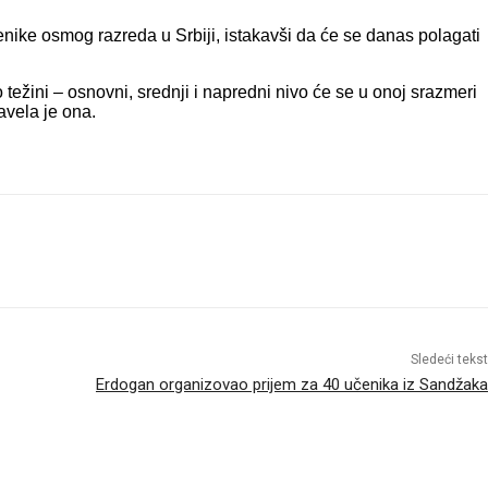
nike osmog razreda u Srbiji, istakavši da će se danas polagati
težini – osnovni, srednji i napredni nivo će se u onoj srazmeri
avela je ona.
Sledeći tekst
Erdogan organizovao prijem za 40 učenika iz Sandžaka