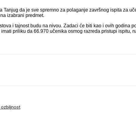
za Tanjug da je sve spremno za polaganje završnog ispita za uče
una izabrani predmet.
va i tajnost budu na nivou. Zadaci će biti kao i ovih godina po 
o imati priliku da 66.970 učenika osmog razreda pristupi ispitu, n
 ozbiljnost