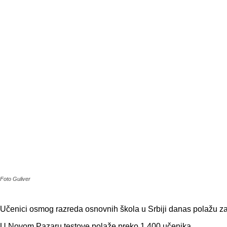
Foto Guliver
Učenici osmog razreda osnovnih škola u Srbiji danas polažu zav
U Novom Pazaru testove polaže preko 1.400 učenika.