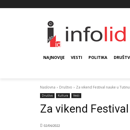
NAJNOVIJE
VESTI
POLITIKA
DRUŠT
Naslovna
Društvo
Za vikend Festival nauke u Tutinu
Društvo
Kultura
Vesti
Za vikend Festival
02/06/2022