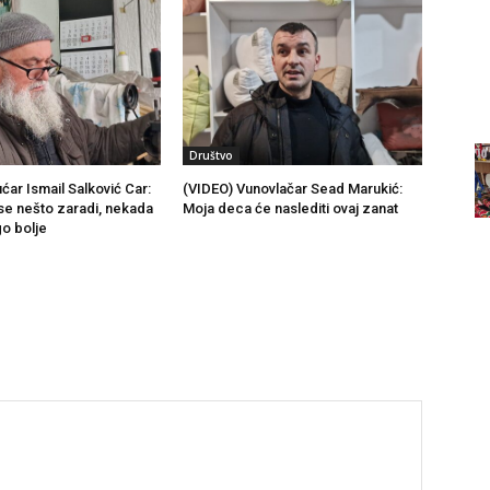
Društvo
ćar Ismail Salković Car:
(VIDEO) Vunovlačar Sead Marukić:
se nešto zaradi, nekada
Moja deca će naslediti ovaj zanat
go bolje