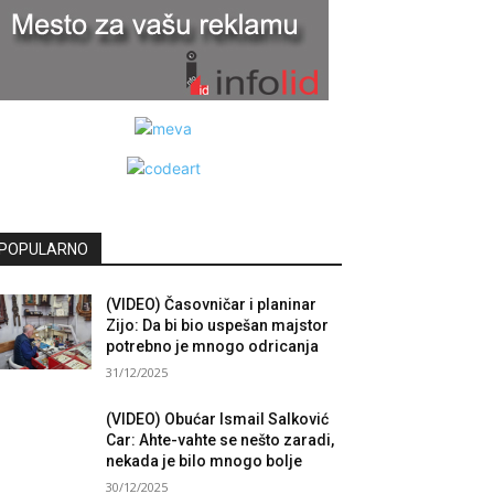
POPULARNO
(VIDEO) Časovničar i planinar
Zijo: Da bi bio uspešan majstor
potrebno je mnogo odricanja
31/12/2025
(VIDEO) Obućar Ismail Salković
Car: Ahte-vahte se nešto zaradi,
nekada je bilo mnogo bolje
30/12/2025