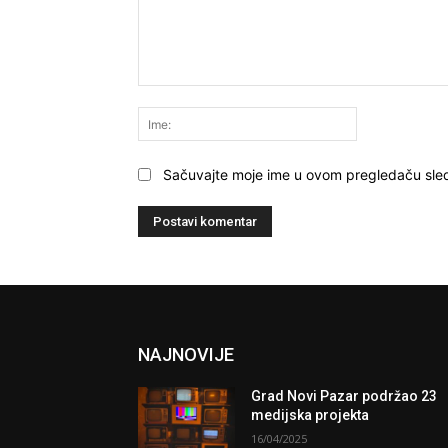
Komentariši:
Ime:
Sačuvajte moje ime u ovom pregledaču sle
NAJNOVIJE
Grad Novi Pazar podržao 23
medijska projekta
16/04/2025