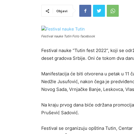
Objavi
Festival nauke Tutin Foto facebook
Festival nauke “Tutin fest 2022”, koji se od
deset gradova Srbije. Oni će tokom dva dana
Manifestacija će biti otvorena u petak u 11
Nedžle Jusufović, nakon čega je predviđeno
Novog Sada, Vrnjačke Banje, Leskovca, Vlas
Na kraju prvog dana biće održana promocija 
Prušević Sadović.
Festival se organizuju opština Tutin, Centar