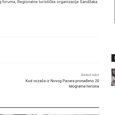
 foruma, Regionalne turističke organizacije Sandžaka
Sledeći tekst
Kod vozača iz Novog Pazara pronađeno 20
kilograma heroina