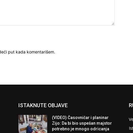
deći put kada komentarišem.
ISTAKNUTE OBJAVE
R
(VIDEO) Časovničar i planinar
Ve
Zijo: Da bi bio uspešan majstor
Is
potrebno je mnogo odricanja