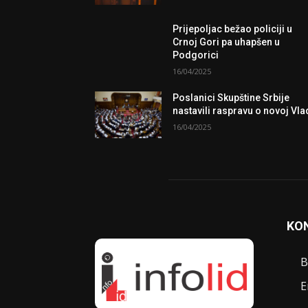
Prijepoljac bežao policiji u
Crnoj Gori pa uhapšen u
Podgorici
16/04/2025
Poslanici Skupštine Srbije
nastavili raspravu o novoj Vla
16/04/2025
KO
B
E