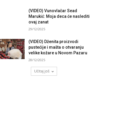
(VIDEO) Vunovlačar Sead
Marukić: Moja deca će naslediti
ovaj zanat
29/12/2025
(VIDEO) Dženita proizvodi
pustećije i mašta o otvaranju
velike kožare u Novom Pazaru
28/12/2025
Učitaj još