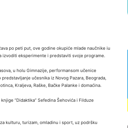
ržava po peti put, ove godine okupiće mlade naučnike iu
 izvoditi eksperimente i predstaviti svoje programe.
 časova, u holu Gimnazije, performansom učenice
 predstavljanje učesnika iz Novog Pazara, Beograda,
otinca, Kraljeva, Raške, Bačke Palanke i domaćina.
knjige “Didaktika” Sefedina Šehovića i Filduze
 za kulturu, turizam, omladinu i sport, uz podršku