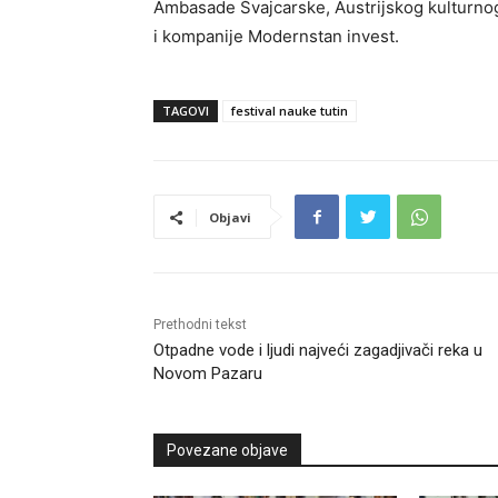
Ambasade Švajcarske, Austrijskog kulturnog
i kompanije Modernstan invest.
TAGOVI
festival nauke tutin
Objavi
Prethodni tekst
Otpadne vode i ljudi najveći zagadjivači reka u
Novom Pazaru
Povezane objave