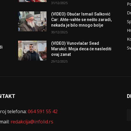
31/12/2025
Po
D
(VIDEO) Obućar Ismail Salković
Car: Ahte-vahte se nešto zaradi,
Sp
nekada je bilo mnogo bolje
H
30/12/2025
K
(VIDEO) Vunovlačar Sead
di
Sv
Marukić: Moja deca će naslediti
ovaj zanat
29/12/2025
NTAKT
D
roj telefona:
064 591 55 42
mail:
redakcija@infolid.rs