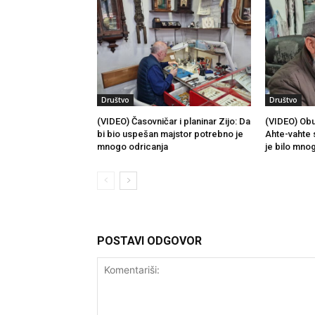
Društvo
Društvo
(VIDEO) Časovničar i planinar Zijo: Da
(VIDEO) Obu
bi bio uspešan majstor potrebno je
Ahte-vahte 
mnogo odricanja
je bilo mno
POSTAVI ODGOVOR