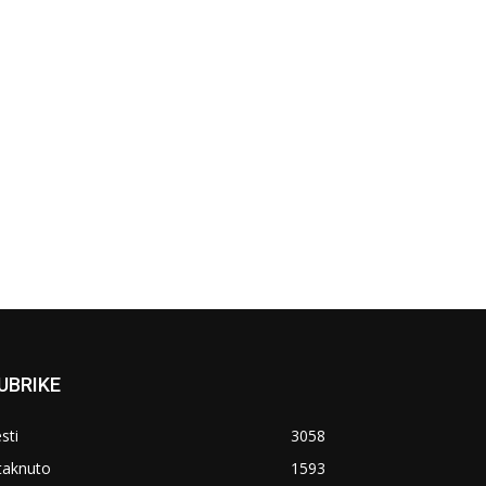
UBRIKE
sti
3058
taknuto
1593