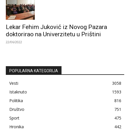
Lekar Fehim Juković iz Novog Pazara
doktorirao na Univerzitetu u Prištini
22/06/2022
POPULARNA KATEGORIJA
Vesti
3058
Istaknuto
1593
Politika
816
Društvo
751
Sport
475
Hronika
442