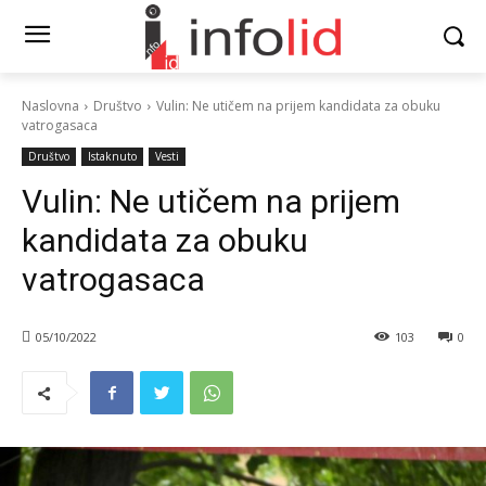
Naslovna
Društvo
Vulin: Ne utičem na prijem kandidata za obuku
vatrogasaca
Društvo
Istaknuto
Vesti
Vulin: Ne utičem na prijem
kandidata za obuku
vatrogasaca
05/10/2022
103
0