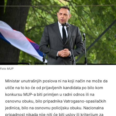
Foto MUP
Ministar unutrašnjih poslova ni na koji način ne može da
utiče na to ko će od prijavljenih kandidata po bilo kom
konkursu MUP-a biti primljen u radni odnos ili na
osnovnu obuku, bilo pripadnika Vatrogasno-spasilačkih
jedinica, bilo na osnovnu policijsku obuku. Nacionalna
pripadnost nikada nije niti će biti uslov ili kriterijum za