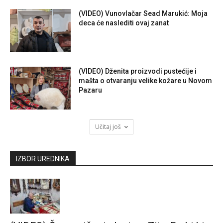
(VIDEO) Vunovlačar Sead Marukić: Moja
deca će naslediti ovaj zanat
(VIDEO) Dženita proizvodi pustećije i
mašta o otvaranju velike kožare u Novom
Pazaru
Učitaj još
IZBOR UREDNIKA