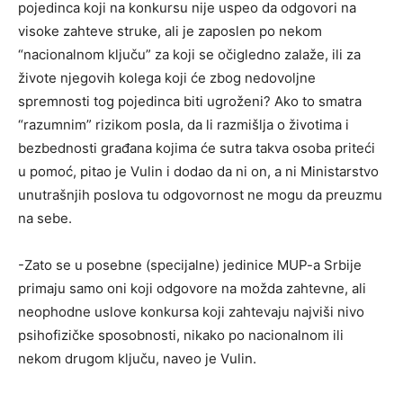
pojedinca koji na konkursu nije uspeo da odgovori na
visoke zahteve struke, ali je zaposlen po nekom
“nacionalnom ključu” za koji se očigledno zalaže, ili za
živote njegovih kolega koji će zbog nedovoljne
spremnosti tog pojedinca biti ugroženi? Ako to smatra
“razumnim” rizikom posla, da li razmišlja o životima i
bezbednosti građana kojima će sutra takva osoba priteći
u pomoć, pitao je Vulin i dodao da ni on, a ni Ministarstvo
unutrašnjih poslova tu odgovornost ne mogu da preuzmu
na sebe.
-Zato se u posebne (specijalne) jedinice MUP-a Srbije
primaju samo oni koji odgovore na možda zahtevne, ali
neophodne uslove konkursa koji zahtevaju najviši nivo
psihofizičke sposobnosti, nikako po nacionalnom ili
nekom drugom ključu, naveo je Vulin.