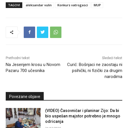
TAGOVI
aleksandar vulin
Konkurs vatrogasci
MUP
Prethodni tekst
Sledeći tekst
Na Jesenjem krosu u Novom
Curić: Bošnjaci ne zaostaju ni
Pazaru 700 učesnika
psihički, ni fizički za drugim
narodima
Povezane objave
(VIDEO) Časovničar i planinar Zijo: Da bi
bio uspešan majstor potrebno je mnogo
odricanja