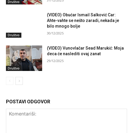
31/12/2025
Društvo
(VIDEO) Obućar Ismail Salković Car:
Ahte-vahte se nešto zaradi, nekada je
bilo mnogo bolje
30/12/2025
Društvo
(VIDEO) Vunovlačar Sead Marukić: Moja
deca će naslediti ovaj zanat
29/12/2025
Društvo
POSTAVI ODGOVOR