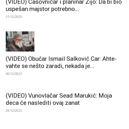
(VIDEO) Časovničar i planinar Zijo: Da bi bio
uspešan majstor potrebno...
31/12/2025
(VIDEO) Obućar Ismail Salković Car: Ahte-
vahte se nešto zaradi, nekada je...
30/12/2025
(VIDEO) Vunovlačar Sead Marukić: Moja
deca će naslediti ovaj zanat
29/12/2025