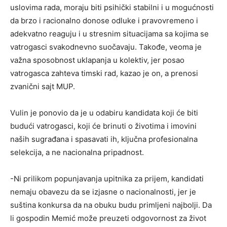
uslovima rada, moraju biti psihički stabilni i u mogućnosti
da brzo i racionalno donose odluke i pravovremeno i
adekvatno reaguju i u stresnim situacijama sa kojima se
vatrogasci svakodnevno suočavaju. Takođe, veoma je
važna sposobnost uklapanja u kolektiv, jer posao
vatrogasca zahteva timski rad, kazao je on, a prenosi
zvanični sajt MUP.
Vulin je ponovio da je u odabiru kandidata koji će biti
budući vatrogasci, koji će brinuti o životima i imovini
naših sugrađana i spasavati ih, ključna profesionalna
selekcija, a ne nacionalna pripadnost.
-Ni prilikom popunjavanja upitnika za prijem, kandidati
nemaju obavezu da se izjasne o nacionalnosti, jer je
suština konkursa da na obuku budu primljeni najbolji. Da
li gospodin Memić može preuzeti odgovornost za život