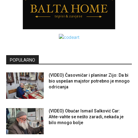
POPULARNO
(VIDEO) Časovničar i planinar Zijo: Da bi
bio uspešan majstor potrebno je mnogo
odricanja
(VIDEO) Obućar Ismail Salković Car:
Ahte-vahte se nešto zaradi, nekada je
bilo mnogo bolje