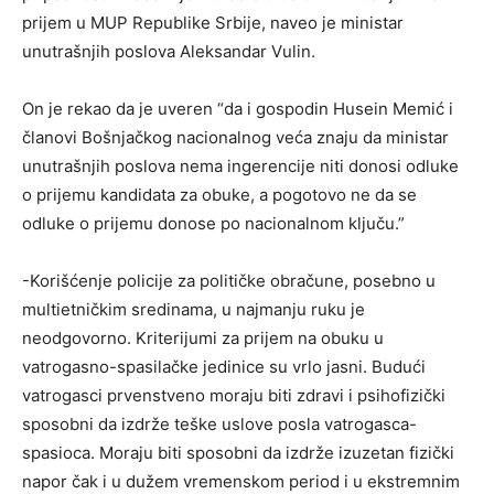
prijem u MUP Republike Srbije, naveo je ministar
unutrašnjih poslova Aleksandar Vulin.
On je rekao da je uveren “da i gospodin Husein Memić i
članovi Bošnjačkog nacionalnog veća znaju da ministar
unutrašnjih poslova nema ingerencije niti donosi odluke
o prijemu kandidata za obuke, a pogotovo ne da se
odluke o prijemu donose po nacionalnom ključu.”
-Korišćenje policije za političke obračune, posebno u
multietničkim sredinama, u najmanju ruku je
neodgovorno. Kriterijumi za prijem na obuku u
vatrogasno-spasilačke jedinice su vrlo jasni. Budući
vatrogasci prvenstveno moraju biti zdravi i psihofizički
sposobni da izdrže teške uslove posla vatrogasca-
spasioca. Moraju biti sposobni da izdrže izuzetan fizički
napor čak i u dužem vremenskom period i u ekstremnim