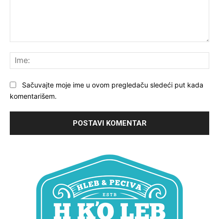
Komentariši:
Ime
Sačuvajte moje ime u ovom pregledaču sledeći put kada
komentarišem.