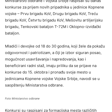
Ministarstvo odbrane i Vojska Srbije raspisali su danas
konkurse za prijem novih pripadnika u jedinice Kopnene
vojske – Prvu brigadu KoV, Drugu brigadu KoV, Treću
brigadu KoV, Četvrtu brigadu KoV, Mešovitu artiljerijsku
brigadu, Tenkovski bataljon T-72M i Oklopno-izviđački
bataljon.
Mladići i devojke od 18 do 30 godina, koji žele da pokažu
odgovornost i patriotizam, a čiji je izbor siguran posao,
mogućnost usavršavanja i napredovanja, kao i
beneficirani radni staž, imaju priliku da se prijave na
konkurse do 15. oktobra i pronađu svoje mesto u
jedinicama Kopnene vojske Vojske Srbije, navodi se u
saopštenju Ministarstva odbrane.
Foto Ministarstvo odbrane
Konkursi su raspisani za formacijska mesta različitih