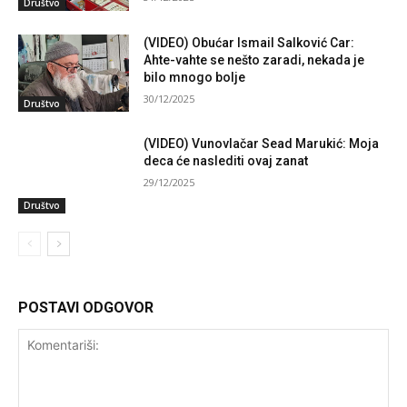
Društvo
(VIDEO) Obućar Ismail Salković Car:
Ahte-vahte se nešto zaradi, nekada je
bilo mnogo bolje
30/12/2025
Društvo
(VIDEO) Vunovlačar Sead Marukić: Moja
deca će naslediti ovaj zanat
29/12/2025
Društvo
POSTAVI ODGOVOR