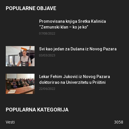
POPULARNE OBJAVE
Promovisana knjiga Sretka Kalinića
“Zemunski klan – ko je ko”
07/08/2022
Svi kao jedan za Dušana iz Novog Pazara
03/03/2023
Lekar Fehim Juković iz Novog Pazara
doktorirao na Univerzitetu u Prištini
22/06/2022
POPULARNA KATEGORIJA
Vesti
3058