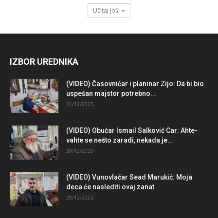
Učitaj još
IZBOR UREDNIKA
(VIDEO) Časovničar i planinar Zijo: Da bi bio
uspešan majstor potrebno...
31/12/2025
(VIDEO) Obućar Ismail Salković Car: Ahte-
vahte se nešto zaradi, nekada je...
30/12/2025
(VIDEO) Vunovlačar Sead Marukić: Moja
deca će naslediti ovaj zanat
29/12/2025