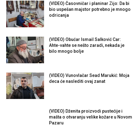
(VIDEO) Časovničar i planinar Zijo: Da bi
bio uspešan majstor potrebno je mnogo
odricanja
(VIDEO) Obućar Ismail Salković Car:
Ahte-vahte se nešto zaradi, nekada je
bilo mnogo bolje
(VIDEO) Vunovlačar Sead Marukić: Moja
deca će naslediti ovaj zanat
(VIDEO) Dženita proizvodi pustećije i
mašta o otvaranju velike kožare u Novom
Pazaru