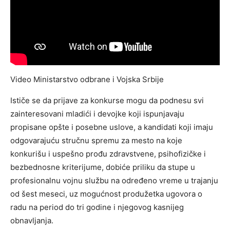
Video Ministarstvo odbrane i Vojska Srbije
Ističe se da prijave za konkurse mogu da podnesu svi
zainteresovani mladići i devojke koji ispunjavaju
propisane opšte i posebne uslove, a kandidati koji imaju
odgovarajuću stručnu spremu za mesto na koje
konkurišu i uspešno prođu zdravstvene, psihofizičke i
bezbednosne kriterijume, dobiće priliku da stupe u
profesionalnu vojnu službu na određeno vreme u trajanju
od šest meseci, uz mogućnost produžetka ugovora o
radu na period do tri godine i njegovog kasnijeg
obnavljanja.