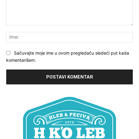
Komentariši:
Ime
Sačuvajte moje ime u ovom pregledaču sledeći put kada
komentarišem.