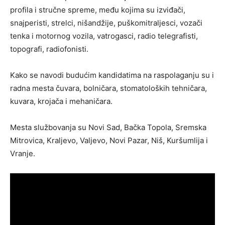
profila i stručne spreme, među kojima su izviđači,
snajperisti, strelci, nišandžije, puškomitraljesci, vozači
tenka i motornog vozila, vatrogasci, radio telegrafisti,
topografi, radiofonisti.
Kako se navodi budućim kandidatima na raspolaganju su i
radna mesta čuvara, bolničara, stomatoloških tehničara,
kuvara, krojača i mehaničara.
Mesta službovanja su Novi Sad, Bačka Topola, Sremska
Mitrovica, Kraljevo, Valjevo, Novi Pazar, Niš, Kuršumlija i
Vranje.