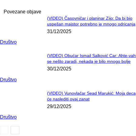
Povezane objave
(VIDEO) Časovničar i planinar Zijo: Da bi bio
uspešan majstor potrebno je mnogo odricanja
31/12/2025
Društvo
(VIDEO) Obućar Ismail Salković Car: Ahte-vah
se nešto zaradi, nekada je bilo mnogo bolje
30/12/2025
Društvo
(VIDEO) Vunovlačar Sead Marukić: Moja deca
će naslediti ovaj zanat
29/12/2025
Društvo