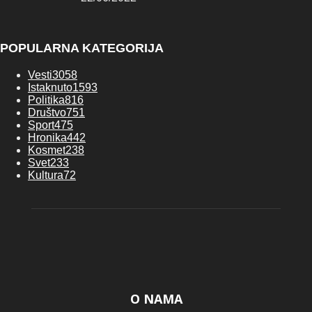
POPULARNA KATEGORIJA
Vesti
3058
Istaknuto
1593
Politika
816
Društvo
751
Sport
475
Hronika
442
Kosmet
238
Svet
233
Kultura
72
O NAMA