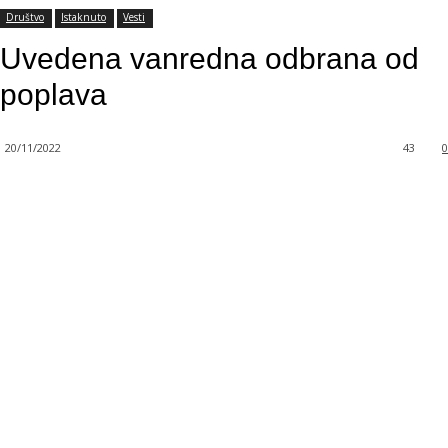
Društvo
Istaknuto
Vesti
Uvedena vanredna odbrana od
poplava
20/11/2022
43
0