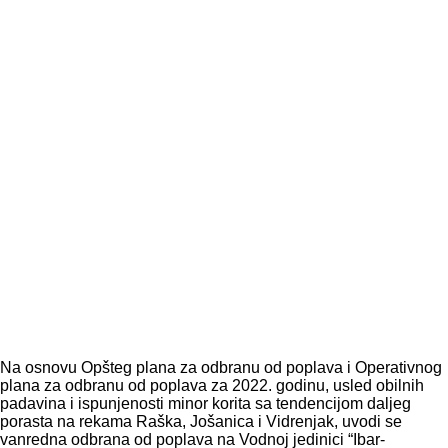
Na osnovu Opšteg plana za odbranu od poplava i Operativnog
plana za odbranu od poplava za 2022. godinu, usled obilnih
padavina i ispunjenosti minor korita sa tendencijom daljeg
porasta na rekama Raška, Jošanica i Vidrenjak, uvodi se
vanredna odbrana od poplava na Vodnoj jedinici “Ibar-