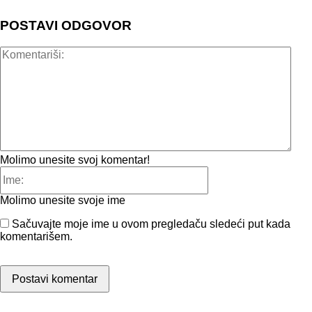
POSTAVI ODGOVOR
Kome
Molimo unesite svoj komentar!
Ime:
Molimo unesite svoje ime
Sačuvajte moje ime u ovom pregledaču sledeći put kada
komentarišem.