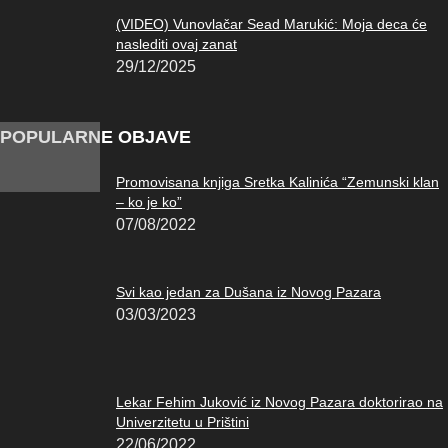
(VIDEO) Vunovlačar Sead Marukić: Moja deca će
naslediti ovaj zanat
29/12/2025
POPULARNE OBJAVE
Promovisana knjiga Sretka Kalinića “Zemunski klan
– ko je ko”
07/08/2022
Svi kao jedan za Dušana iz Novog Pazara
03/03/2023
Lekar Fehim Juković iz Novog Pazara doktorirao na
Univerzitetu u Prištini
22/06/2022