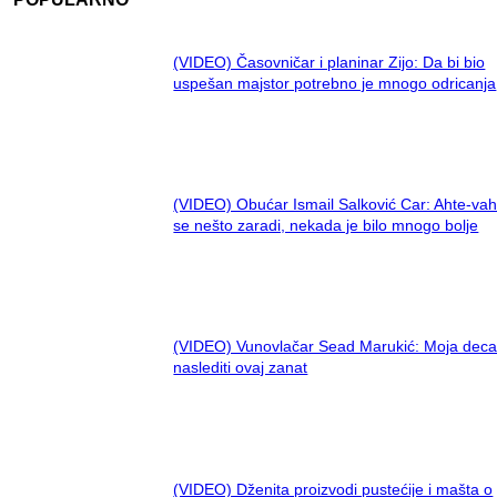
(VIDEO) Časovničar i planinar Zijo: Da bi bio
uspešan majstor potrebno je mnogo odricanja
(VIDEO) Obućar Ismail Salković Car: Ahte-vah
se nešto zaradi, nekada je bilo mnogo bolje
(VIDEO) Vunovlačar Sead Marukić: Moja deca
naslediti ovaj zanat
(VIDEO) Dženita proizvodi pustećije i mašta o