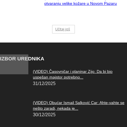
otvaranju velike kožare u Novom Pazaru
Učitaj još
IZBOR UREDNIKA
(VIDEO) Časovničar i planinar Zijo: Da bi bio
uspešan majstor potrebno...
31/12/2025
(VIDEO) Obućar Ismail Salković Car: Ahte-vahte se
nešto zaradi, nekada je...
30/12/2025