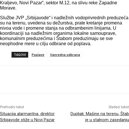
Kraljevo, Novi Pazar“, sektor M.12, na slivu reke Zapadne
Morave.
Službe JVP „Srbijavode“ i nadležnih vodoprivrednih preduzeća
su na terenu, uvedena su dežurstva, prate kretanje promena
nivoa vode i promene stanja na odbrambenim linijama. U
koordinaciji sa nadležnim organima lokalne samouprave,
komunalnim preduzećima i Štabom preduzimaju se sve
neophodne mere u cilju odbrane od poplava.
TAGOVI
Poplave
Vanredna odbrana
Prethodni tekst
Sledeći tekst
Situacija alarmantna, direktor
Dupljak: Mašine na terenu, Štab
Srbijavode stiže u Novi Pazar
je u stalnom zasedanju