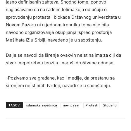
jasno definisanih zahteva. Shodno tome, ponovo
naglašavamo da na radnim telima koja odlučuju o
sprovođenju protesta i blokade Državnog univerziteta u
Novom Pazaru ni u jednom trenutku tema nije bila
navodno organizovanje okupljanja ispred prostorija
Mešihata IZ u Srbiji, navedeno je u saopštenju.
Dalje se navodi da širenje ovakvih neistina ima za cilj da
stvori nepotrebnu tenziju i naruši društvene odnose.
-Pozivamo sve građane, kao i medije, da prestanu sa
širenjem neistinitih tvrdnji, navodi se u saopštenju.
TAGOVI
islamska zajednica
novi pazar
Protest
Studenti