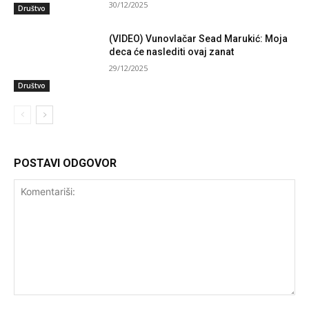
30/12/2025
Društvo
(VIDEO) Vunovlačar Sead Marukić: Moja
deca će naslediti ovaj zanat
29/12/2025
Društvo
POSTAVI ODGOVOR
Komentariši: