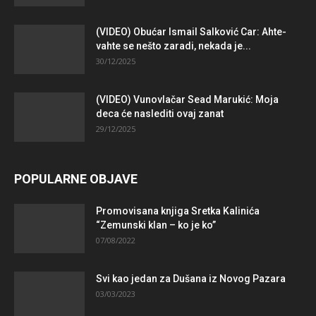
(VIDEO) Obućar Ismail Salković Car: Ahte-
vahte se nešto zaradi, nekada je...
30/12/2025
(VIDEO) Vunovlačar Sead Marukić: Moja
deca će naslediti ovaj zanat
29/12/2025
POPULARNE OBJAVE
Promovisana knjiga Sretka Kalinića
“Zemunski klan – ko je ko”
07/08/2022
Svi kao jedan za Dušana iz Novog Pazara
03/03/2023