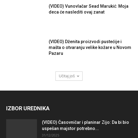
(VIDEO) Vunovlačar Sead Marukić: Moja
deca će naslediti ovaj zanat
(VIDEO) Dženita proizvodi pustećije i
mašta o otvaranju velike kožare u Novom
Pazaru
Učitaj još
IZBOR UREDNIKA
(VIDEO) Časovničar i planinar Zijo: Da bi bio
uspešan majstor potrebno...
31/12/2025