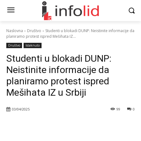
Naslovna
Društvo
Studenti u blokadi DUNP: Neistinite informacije da
planiramo protest ispred Mešihata IZ...
Društvo
Istaknuto
Studenti u blokadi DUNP:
Neistinite informacije da
planiramo protest ispred
Mešihata IZ u Srbiji
03/04/2025
99
0