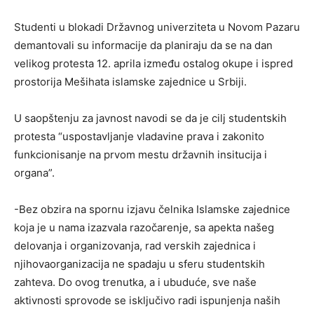
Studenti u blokadi Državnog univerziteta u Novom Pazaru
demantovali su informacije da planiraju da se na dan
velikog protesta 12. aprila između ostalog okupe i ispred
prostorija Mešihata islamske zajednice u Srbiji.
U saopštenju za javnost navodi se da je cilj studentskih
protesta “uspostavljanje vladavine prava i zakonito
funkcionisanje na prvom mestu državnih insitucija i
organa”.
-Bez obzira na spornu izjavu čelnika Islamske zajednice
koja je u nama izazvala razočarenje, sa apekta našeg
delovanja i organizovanja, rad verskih zajednica i
njihovaorganizacija ne spadaju u sferu studentskih
zahteva. Do ovog trenutka, a i ubuduće, sve naše
aktivnosti sprovode se isključivo radi ispunjenja naših