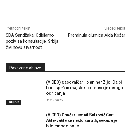
Prethodni tekst
Sledeći tekst
SDA Sandžaka: Odbijamo
Preminula glumica Aida Kožar
poziv za konsultacije, Srbija
živi novu stvarnost
Povezane objave
(VIDEO) Časovničar i planinar Zijo: Da bi
bio uspešan majstor potrebno je mnogo
odricanja
31/12/2025
Društvo
(VIDEO) Obućar Ismail Salković Car:
Ahte-vahte se nešto zaradi, nekada je
bilo mnogo bolje