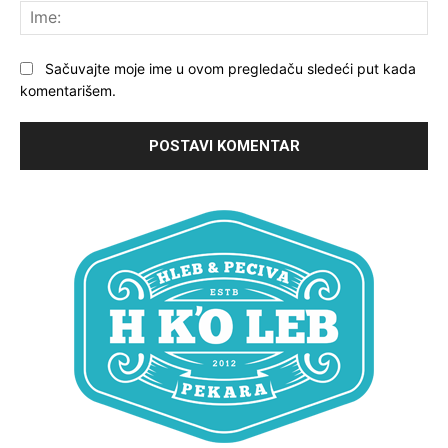
Ime
Sačuvajte moje ime u ovom pregledaču sledeći put kada
komentarišem.