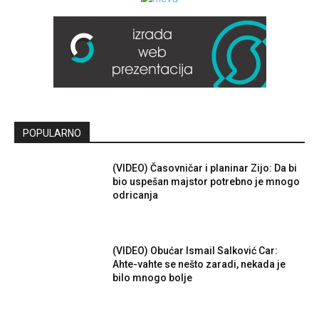
POPULARNO
(VIDEO) Časovničar i planinar Zijo: Da bi
bio uspešan majstor potrebno je mnogo
odricanja
(VIDEO) Obućar Ismail Salković Car:
Ahte-vahte se nešto zaradi, nekada je
bilo mnogo bolje