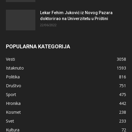
Lekar Fehim Juković iz Novog Pazara
doktorirao na Univerzitetu u Prištini
22/06/2022
POPULARNA KATEGORIJA
Vesti
3058
Istaknuto
1593
Politika
816
Društvo
751
Sport
475
Hronika
442
Kosmet
238
Svet
233
Kultura
72