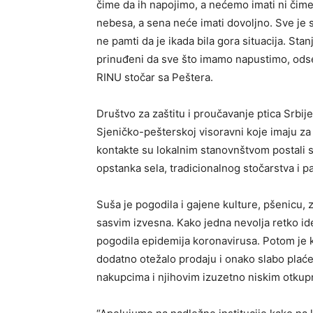
čime da ih napojimo, a nećemo imati ni čime
nebesa, a sena neće imati dovoljno. Sve je 
ne pamti da je ikada bila gora situacija. St
prinuđeni da sve što imamo napustimo, ods
RINU stočar sa Peštera.
Društvo za zaštitu i proučavanje ptica Srbij
Sjeničko-pešterskoj visoravni koje imaju za c
kontakte su lokalnim stanovnštvom postali s
opstanka sela, tradicionalnog stočarstva i 
Suša je pogodila i gajene kulture, pšenicu, 
sasvim izvesna. Kako jedna nevolja retko id
pogodila epidemija koronavirusa. Potom je k
dodatno otežalo prodaju i onako slabo plaćen
nakupcima i njihovim izuzetno niskim otku