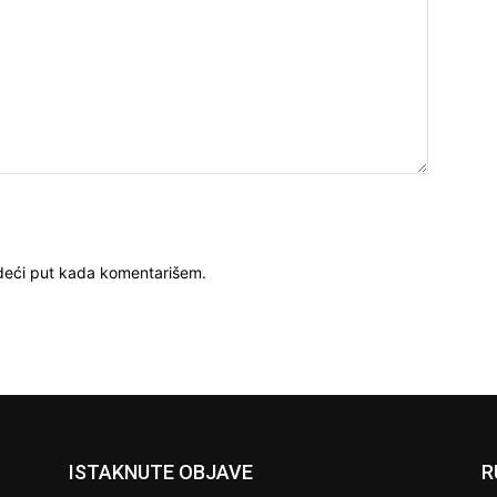
deći put kada komentarišem.
ISTAKNUTE OBJAVE
R