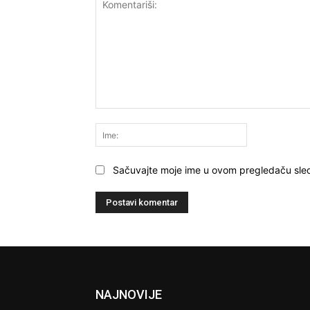
Komentariši:
Ime:
Sačuvajte moje ime u ovom pregledaču sle
NAJNOVIJE