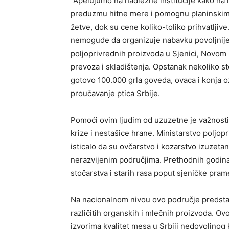
“Apelujumo na nadležne institucije kako na 
preduzmu hitne mere i pomognu planinski
žetve, dok su cene koliko-toliko prihvatljiv
nemoguđe da organizuje nabavku povoljnije 
poljoprivrednih proizvoda u Sjenici, Novom 
prevoza i skladištenja. Opstanak nekoliko st
gotovo 100.000 grla goveda, ovaca i konja oz
proučavanje ptica Srbije.
Pomoći ovim ljudim od uzuzetne je važnosti 
krize i nestašice hrane. Ministarstvo poljop
isticalo da su ovčarstvo i kozarstvo izuzeta
nerazvijenim područjima. Prethodnih godina 
stočarstva i starih rasa poput sjeničke pra
Na nacionalnom nivou ovo područje predstavl
različitih organskih i mlečnih proizvoda. O
izvorima kvalitet mesa u Srbiji nedovoljnog k