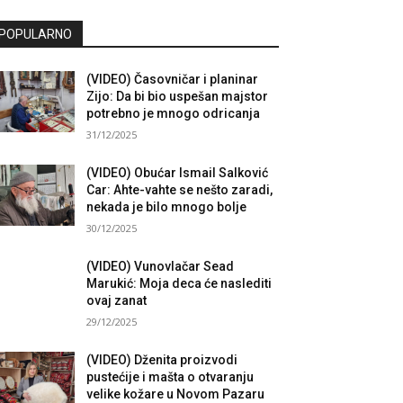
POPULARNO
(VIDEO) Časovničar i planinar
Zijo: Da bi bio uspešan majstor
potrebno je mnogo odricanja
31/12/2025
(VIDEO) Obućar Ismail Salković
Car: Ahte-vahte se nešto zaradi,
nekada je bilo mnogo bolje
30/12/2025
(VIDEO) Vunovlačar Sead
Marukić: Moja deca će naslediti
ovaj zanat
29/12/2025
(VIDEO) Dženita proizvodi
pustećije i mašta o otvaranju
velike kožare u Novom Pazaru