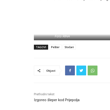
Foto RINA
TAGOVI
Pešter
Stočari
Objavi
Prethodni tekst
Izgoreo šleper kod Prijepolja