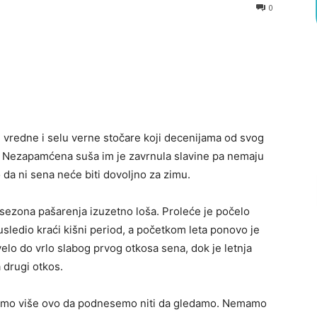
0
e vredne i selu verne stočare koji decenijama od svog
. Nezapamćena suša im je zavrnula slavine pa nemaju
o da ni sena neće biti dovoljno za zimu.
sezona pašarenja izuzetno loša. Proleće je počelo
edio kraći kišni period, a početkom leta ponovo je
velo do vrlo slabog prvog otkosa sena, dok je letnja
 drugi otkos.
žemo više ovo da podnesemo niti da gledamo. Nemamo