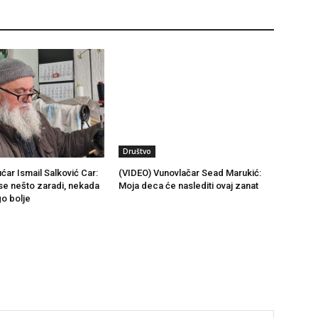
Društvo
ćar Ismail Salković Car:
(VIDEO) Vunovlačar Sead Marukić:
se nešto zaradi, nekada
Moja deca će naslediti ovaj zanat
go bolje