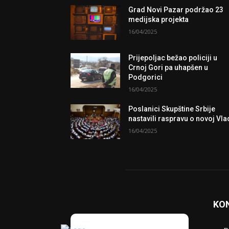
Grad Novi Pazar podržao 23
medijska projekta
16/04/2025
Prijepoljac bežao policiji u
Crnoj Gori pa uhapšen u
Podgorici
16/04/2025
Poslanici Skupštine Srbije
nastavili raspravu o novoj Vla
16/04/2025
KO