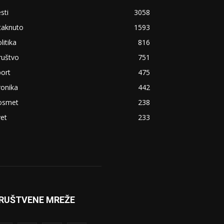
sti
3058
taknuto
1593
litika
816
ruštvo
751
ort
475
ronika
442
osmet
238
et
233
RUŠTVENE MREŽE