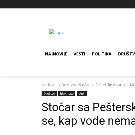
NAJNOVIJE
VESTI
POLITIKA
DRUŠT
Naslovna
Društvo
Stočar sa Pešterske visoravni: 
Društvo
Istaknuto
Vesti
Stočar sa Pešters
se, kap vode ne