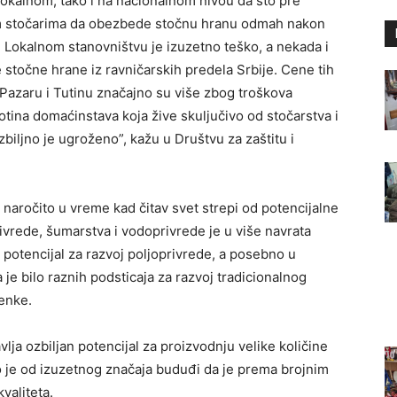
lokalnom, tako i na nacionalnom nivou da što pre
m stočarima da obezbede stočnu hranu odmah nakon
e. Lokalnom stanovništvu je izuzetno teško, a nekada i
stočne hrane iz ravničarskih predela Srbije. Cene tih
Pazaru i Tutinu značajno su više zbog troškova
otina domaćinstava koja žive skuljučivo od stočarstva i
biljno je ugroženo”, kažu u Društvu za zaštitu i
naročito u vreme kad čitav svet strepi od potencijalne
rivrede, šumarstva i vodoprivrede je u više navrata
n potencijal za razvoj poljoprivrede, a posebno u
je bilo raznih podsticaja za razvoj tradicionalnog
menke.
ja ozbiljan potencijal za proizvodnju velike količine
vo je od izuzetnog značaja buduđi da je prema brojnim
valiteta.