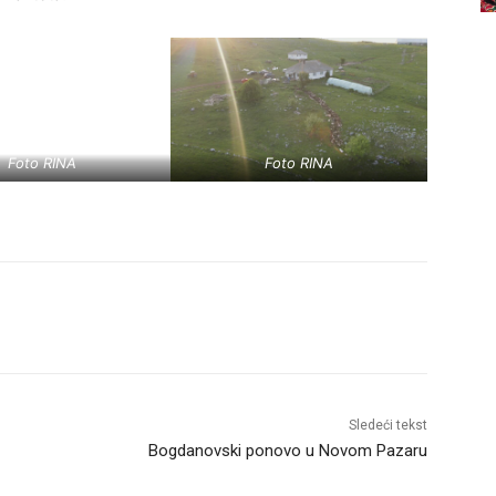
Foto RINA
Foto RINA
Sledeći tekst
Bogdanovski ponovo u Novom Pazaru