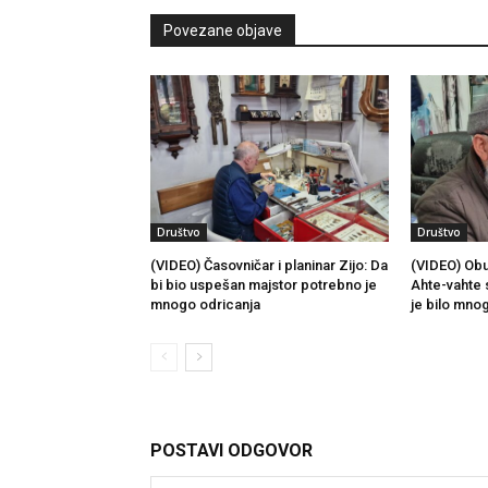
Povezane objave
Društvo
Društvo
(VIDEO) Časovničar i planinar Zijo: Da
(VIDEO) Obu
bi bio uspešan majstor potrebno je
Ahte-vahte 
mnogo odricanja
je bilo mno
POSTAVI ODGOVOR