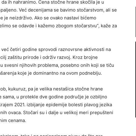
 da ih nahranimo. Cena stočne hrane skočila je u
spaljeno. Već decenijama se bavimo stočarstvom, ali se
anje je neizdrživo. Ako se ovako nastavi bićemo
elimo se odavde i kažemo zbogom stočarstvu”, kaže za
e već četiri godine sprovodi raznovrsne aktivnosti na
ilj zaštitu prirode i održiv razvoj. Kroz brojne
u svesni njihovih problema, posebno onih koji se tiču
pašarenja koje je dominantno na ovom podneblju.
zob, kukuruz, pa je velika nestašica stočne hrane
e sama, u protekle dve godine područje je ozbiljno
rajem 2021. izbijanje epidemije bolesti plavog jezika
ih ovaca. Stočari su i dalje u velikoj meri prepušteni
pnim cenama.