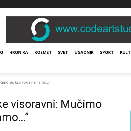
VO
HRONIKA
KOSMET
SVET
UGAONIK
SPORT
KULT
Mučimo se, kap vode nemamo..."
ke visoravni: Mučimo
mamo…”