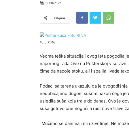
09/08/2022
Objavi
Foto RINA
Veoma teška situacija i ovog leta pogodila j
napornog rada žive na Pešterskoj visoravni
čime da napoje stoku, ali i spalila livade tak
Podaci sa terena ukazuju da je ovogodišnja 
neuobičajeno dugom sušom nakon čega je usl
usledila suša koja traje do danas. Ovo je do
suša gotovo onemogućila rast nove trave za
“Mučimo se danima i mi i životinje. Ne mo