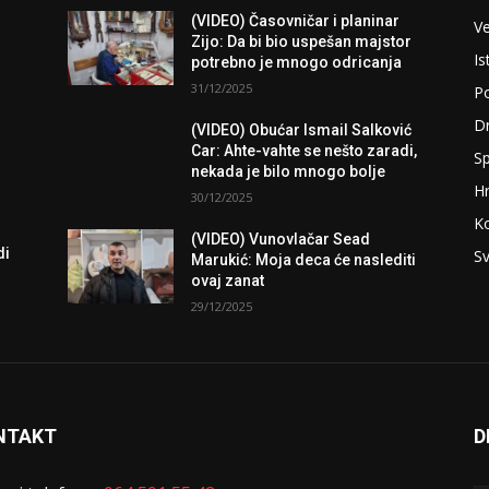
(VIDEO) Časovničar i planinar
Ve
Zijo: Da bi bio uspešan majstor
Is
potrebno je mnogo odricanja
31/12/2025
Po
D
(VIDEO) Obućar Ismail Salković
Car: Ahte-vahte se nešto zaradi,
Sp
nekada je bilo mnogo bolje
H
30/12/2025
K
(VIDEO) Vunovlačar Sead
di
Sv
Marukić: Moja deca će naslediti
ovaj zanat
29/12/2025
NTAKT
D