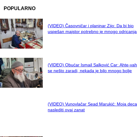
POPULARNO
(VIDEO) Časovničar i planinar Zijo: Da bi bio
uspešan majstor potrebno je mnogo odricanja
(VIDEO) Obućar Ismail Salković Car: Ahte-vah
se nešto zaradi, nekada je bilo mnogo bolje
(VIDEO) Vunovlačar Sead Marukić: Moja deca
naslediti ovaj zanat