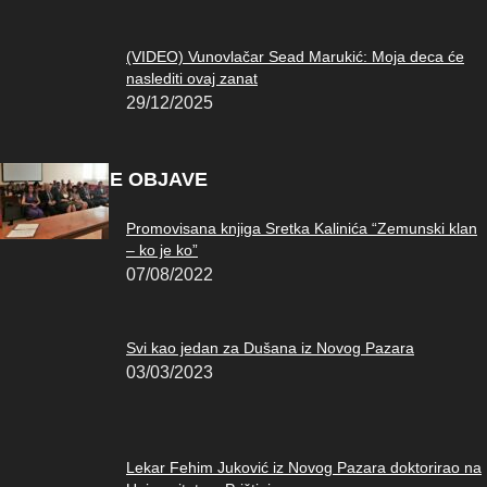
(VIDEO) Vunovlačar Sead Marukić: Moja deca će
naslediti ovaj zanat
29/12/2025
POPULARNE OBJAVE
Promovisana knjiga Sretka Kalinića “Zemunski klan
– ko je ko”
07/08/2022
Svi kao jedan za Dušana iz Novog Pazara
03/03/2023
Lekar Fehim Juković iz Novog Pazara doktorirao na