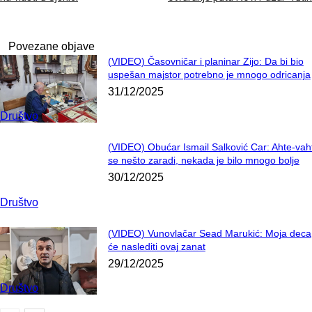
Povezane objave
(VIDEO) Časovničar i planinar Zijo: Da bi bio
uspešan majstor potrebno je mnogo odricanja
31/12/2025
Društvo
(VIDEO) Obućar Ismail Salković Car: Ahte-vah
se nešto zaradi, nekada je bilo mnogo bolje
30/12/2025
Društvo
(VIDEO) Vunovlačar Sead Marukić: Moja deca
će naslediti ovaj zanat
29/12/2025
Društvo