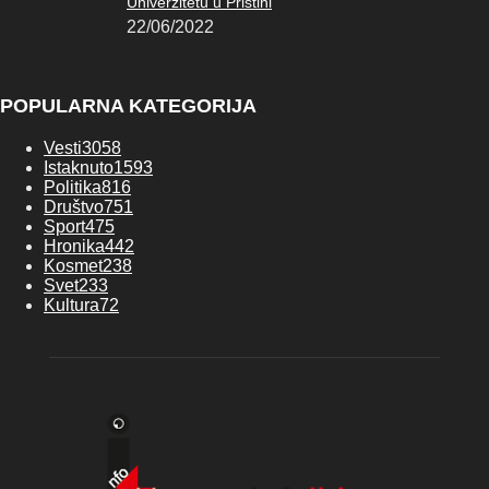
Univerzitetu u Prištini
22/06/2022
POPULARNA KATEGORIJA
Vesti
3058
Istaknuto
1593
Politika
816
Društvo
751
Sport
475
Hronika
442
Kosmet
238
Svet
233
Kultura
72