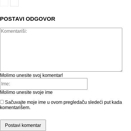
POSTAVI ODGOVOR
Kome
Molimo unesite svoj komentar!
Ime:
Molimo unesite svoje ime
Sačuvajte moje ime u ovom pregledaču sledeći put kada
komentarišem.