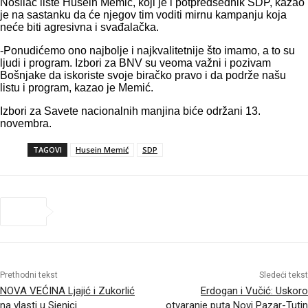
Nosilac liste Husein Memić, koji je i potpredsednik SDP, kazao
je na sastanku da će njegov tim voditi mirnu kampanju koja
neće biti agresivna i svađalačka.
-Ponudićemo ono najbolje i najkvalitetnije što imamo, a to su
ljudi i program. Izbori za BNV su veoma važni i pozivam
Bošnjake da iskoriste svoje biračko pravo i da podrže našu
listu i program, kazao je Memić.
Izbori za Savete nacionalnih manjina biće održani 13.
novembra.
TAGOVI
Husein Memić
SDP
Prethodni tekst
Sledeći tekst
NOVA VEĆINA Ljajić i Zukorlić
Erdogan i Vučić: Uskoro
na vlasti u Sjenici
otvaranje puta Novi Pazar-Tutin