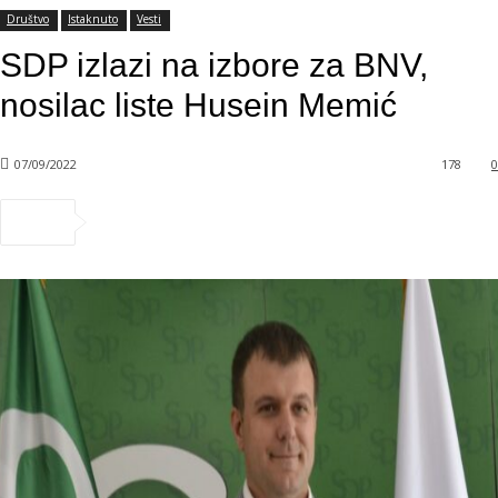
Društvo
Istaknuto
Vesti
SDP izlazi na izbore za BNV,
nosilac liste Husein Memić
07/09/2022
178
0