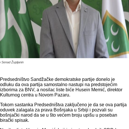
o Senad Župljanin
Predsedništvo Sandžačke demokratske partije donelo je
odluku da ova partija samostalno nastupi na predstojećim
izborima za BNV, a nosilac liste biće Husein Memić, direktor
Kulturnog centra u Novom Pazaru.
Tokom sastanka Predsedništva zaključeno je da se ova partija
oduvek zalagala za prava Bošnjaka u Srbiji i pozvali su
bošnjački narod da se u što većem broju upišu u poseban
birački spisak.