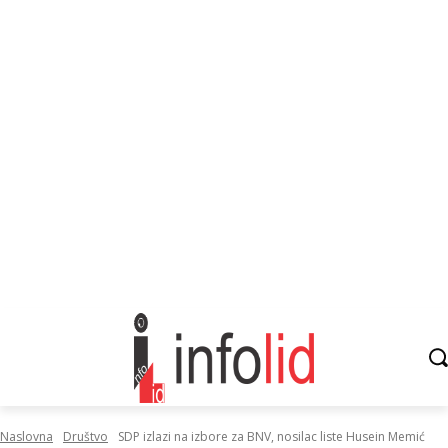
Naslovna
Društvo
SDP izlazi na izbore za BNV, nosilac liste Husein Memić