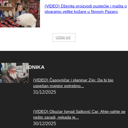
(VIDEO) Dženita proizvodi pustećije i mašta o
otvaranju velike kožare u Novom Pazaru
Učitaj još
IZBOR UREDNIKA
(VIDEO) Časovničar i planinar Zijo: Da bi bio
uspešan majstor potrebno...
31/12/2025
(VIDEO) Obućar Ismail Salković Car: Ahte-vahte se
nešto zaradi, nekada je...
30/12/2025