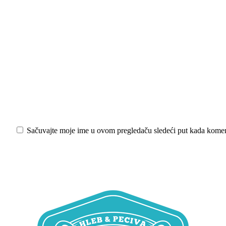
iši:
Sačuvajte moje ime u ovom pregledaču sledeći put kada kome