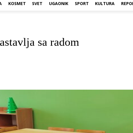
A
KOSMET
SVET
UGAONIK
SPORT
KULTURA
REPO
astavlja sa radom