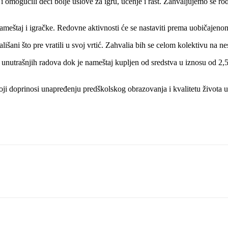
 omogućili deci bolje uslove za igru, učenje i rast. Zahvaljujemo se ro
ameštaj i igračke. Redovne aktivnosti će se nastaviti prema uobičajeno
ališani što pre vratili u svoj vrtić. Zahvalia bih se celom kolektivu na 
i unutrašnjih radova dok je nameštaj kupljen od sredstva u iznosu od 2,5
ji doprinosi unapređenju predškolskog obrazovanja i kvalitetu života u 