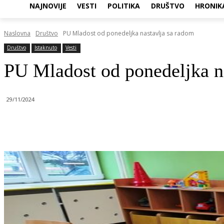
NAJNOVIJE
VESTI
POLITIKA
DRUŠTVO
HRONIK
Naslovna
Društvo
PU Mladost od ponedeljka nastavlja sa radom
Društvo
Istaknuto
Vesti
PU Mladost od ponedeljka n
29/11/2024
Objavi