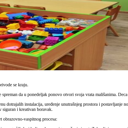
rivode se kraju.
je spreman da u ponedeljak ponovo otvori svoja vrata mališanima. Deca
u dotrajalih instalacija, uređenje unutrašnjeg prostora i postavljanje
v siguran i kreativan boravak.
tet obrazovno-vaspitnog procesa: