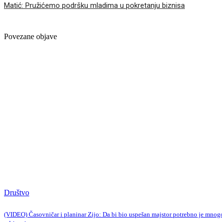
Matić: Pružićemo podršku mladima u pokretanju biznisa
Povezane objave
Društvo
(VIDEO) Časovničar i planinar Zijo: Da bi bio uspešan majstor potrebno je mnog