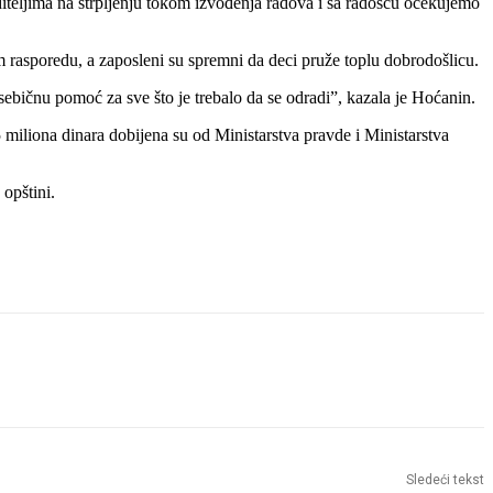
diteljima na strpljenju tokom izvođenja radova i sa radošću očekujemo
m rasporedu, a zaposleni su spremni da deci pruže toplu dobrodošlicu.
nesebičnu pomoć za sve što je trebalo da se odradi”, kazala je Hoćanin.
 miliona dinara dobijena su od Ministarstva pravde i Ministarstva
opštini.
Sledeći tekst