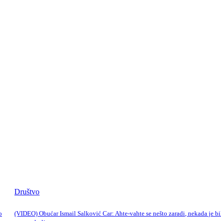
Društvo
o
(VIDEO) Obućar Ismail Salković Car: Ahte-vahte se nešto zaradi, nekada je bi