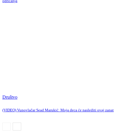
odricanja
Društvo
(VIDEO) Vunovlačar Sead Marukić: Moja deca će naslediti ovaj zanat