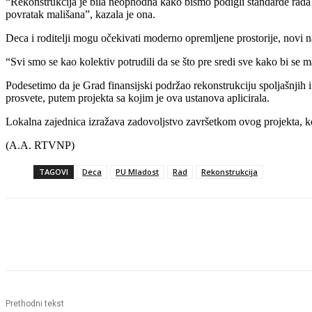
“Rekonstrukcija je bila neophodna kako bismo podigli standarde rada i
povratak mališana”, kazala je ona.
Deca i roditelji mogu očekivati moderno opremljene prostorije, novi n
“Svi smo se kao kolektiv potrudili da se što pre sredi sve kako bi se m
Podesetimo da je Grad finansijski podržao rekonstrukciju spoljašnjih 
prosvete, putem projekta sa kojim je ova ustanova aplicirala.
Lokalna zajednica izražava zadovoljstvo završetkom ovog projekta, ko
(A.A. RTVNP)
TAGOVI
Deca
PU Mladost
Rad
Rekonstrukcija
Objavi
Prethodni tekst