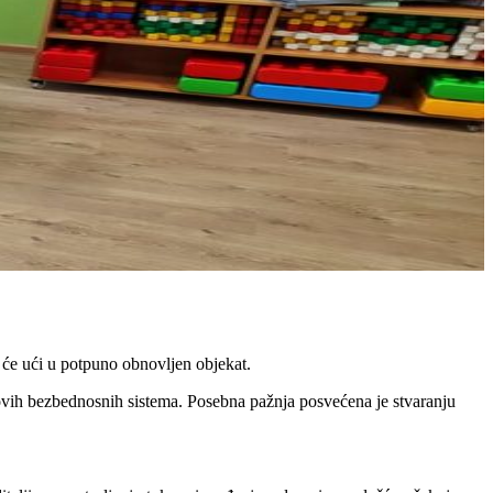
 će ući u potpuno obnovljen objekat.
 novih bezbednosnih sistema. Posebna pažnja posvećena je stvaranju