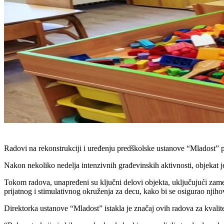
Radovi na rekonstrukciji i uređenju predškolske ustanove “Mladost” p
Nakon nekoliko nedelja intenzivnih građevinskih aktivnosti, objekat 
Tokom radova, unapređeni su ključni delovi objekta, uključujući zamen
prijatnog i stimulativnog okruženja za decu, kako bi se osigurao njiho
Direktorka ustanove “Mladost” istakla je značaj ovih radova za kvali