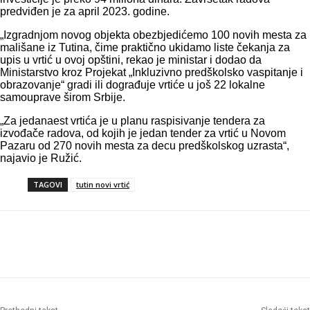
predviđen je za april 2023. godine.
„Izgradnjom novog objekta obezbjedićemo 100 novih mesta za
mališane iz Tutina, čime praktično ukidamo liste čekanja za
upis u vrtić u ovoj opštini, rekao je ministar i dodao da
Ministarstvo kroz Projekat „Inkluzivno predškolsko vaspitanje i
obrazovanje“ gradi ili dograđuje vrtiće u još 22 lokalne
samouprave širom Srbije.
„Za jedanaest vrtića je u planu raspisivanje tendera za
izvođače radova, od kojih je jedan tender za vrtić u Novom
Pazaru od 270 novih mesta za decu predškolskog uzrasta“,
najavio je Ružić.
TAGOVI
tutin novi vrtić