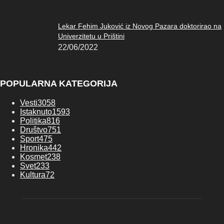
Lekar Fehim Juković iz Novog Pazara doktorirao na
Univerzitetu u Prištini
22/06/2022
POPULARNA KATEGORIJA
Vesti
3058
Istaknuto
1593
Politika
816
Društvo
751
Sport
475
Hronika
442
Kosmet
238
Svet
233
Kultura
72