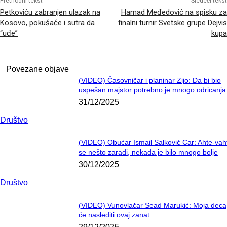
Prethodni tekst
Sledeći tekst
Petkoviću zabranjen ulazak na
Hamad Međedović na spisku za
Kosovo, pokušaće i sutra da
finalni turnir Svetske grupe Dejvis
“uđe”
kupa
Povezane objave
(VIDEO) Časovničar i planinar Zijo: Da bi bio
uspešan majstor potrebno je mnogo odricanja
31/12/2025
Društvo
(VIDEO) Obućar Ismail Salković Car: Ahte-vah
se nešto zaradi, nekada je bilo mnogo bolje
30/12/2025
Društvo
(VIDEO) Vunovlačar Sead Marukić: Moja deca
će naslediti ovaj zanat