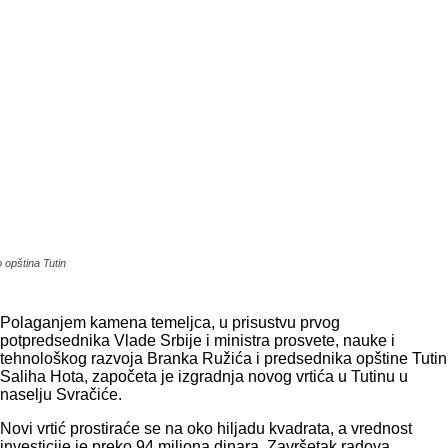
 opština Tutin
Polaganjem kamena temeljca, u prisustvu prvog
potpredsednika Vlade Srbije i ministra prosvete, nauke i
tehnološkog razvoja Branka Ružića i predsednika opštine Tutin
Saliha Hota, započeta je izgradnja novog vrtića u Tutinu u
naselju Svračiće.
Novi vrtić prostiraće se na oko hiljadu kvadrata, a vrednost
investicije je preko 94 miliona dinara. Završetak radova