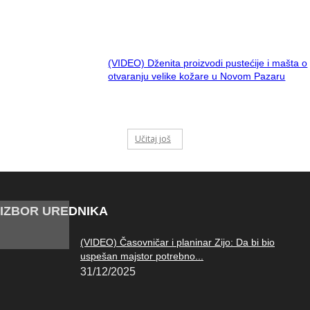
(VIDEO) Dženita proizvodi pustećije i mašta o
otvaranju velike kožare u Novom Pazaru
Učitaj još
IZBOR UREDNIKA
(VIDEO) Časovničar i planinar Zijo: Da bi bio
uspešan majstor potrebno...
31/12/2025