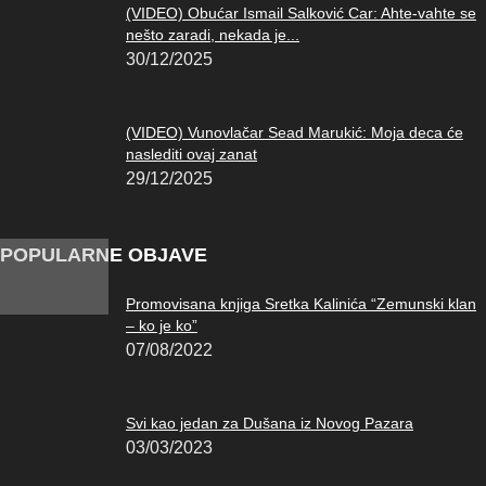
(VIDEO) Obućar Ismail Salković Car: Ahte-vahte se
nešto zaradi, nekada je...
30/12/2025
(VIDEO) Vunovlačar Sead Marukić: Moja deca će
naslediti ovaj zanat
29/12/2025
POPULARNE OBJAVE
Promovisana knjiga Sretka Kalinića “Zemunski klan
– ko je ko”
07/08/2022
Svi kao jedan za Dušana iz Novog Pazara
03/03/2023