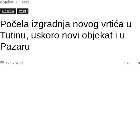
objekat i u Pazaru
Društvo
Vesti
Počela izgradnja novog vrtića u
Tutinu, uskoro novi objekat i u
Pazaru
12/07/2022
109
0