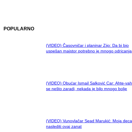
POPULARNO
(VIDEO) Časovničar i planinar Zijo: Da bi bio
uspešan majstor potrebno je mnogo odricanja
(VIDEO) Obućar Ismail Salković Car: Ahte-vah
se nešto zaradi, nekada je bilo mnogo bolje
(VIDEO) Vunovlačar Sead Marukić: Moja deca
naslediti ovaj zanat