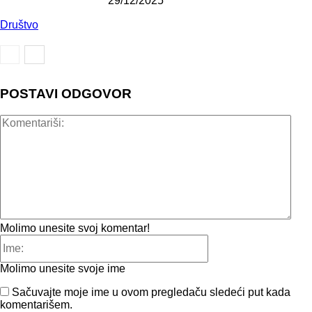
29/12/2025
Društvo
POSTAVI ODGOVOR
Kome
Molimo unesite svoj komentar!
Ime:
Molimo unesite svoje ime
Sačuvajte moje ime u ovom pregledaču sledeći put kada
komentarišem.