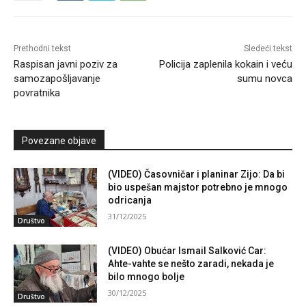
Prethodni tekst
Sledeći tekst
Raspisan javni poziv za
Policija zaplenila kokain i veću
samozapošljavanje
sumu novca
povratnika
Povezane objave
(VIDEO) Časovničar i planinar Zijo: Da bi
bio uspešan majstor potrebno je mnogo
odricanja
31/12/2025
Društvo
(VIDEO) Obućar Ismail Salković Car:
Ahte-vahte se nešto zaradi, nekada je
bilo mnogo bolje
30/12/2025
Društvo