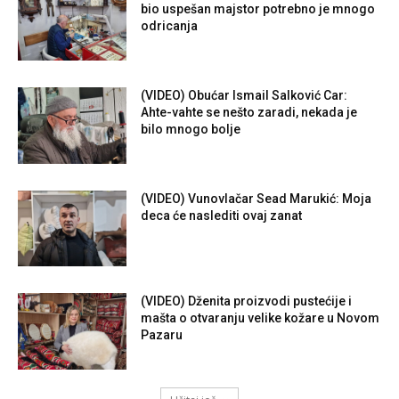
bio uspešan majstor potrebno je mnogo
odricanja
(VIDEO) Obućar Ismail Salković Car:
Ahte-vahte se nešto zaradi, nekada je
bilo mnogo bolje
(VIDEO) Vunovlačar Sead Marukić: Moja
deca će naslediti ovaj zanat
(VIDEO) Dženita proizvodi pustećije i
mašta o otvaranju velike kožare u Novom
Pazaru