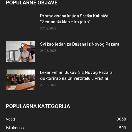
POPULARNE OBJAVE
Promovisana knjiga Sretka Kalinića
“Zemunski klan – ko je ko”
07/08/2022
Svi kao jedan za Dušana iz Novog Pazara
03/03/2023
Lekar Fehim Juković iz Novog Pazara
doktorirao na Univerzitetu u Prištini
22/06/2022
POPULARNA KATEGORIJA
Vesti
3058
Istaknuto
1593