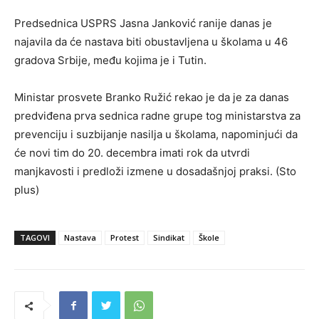
Predsednica USPRS Jasna Janković ranije danas je
najavila da će nastava biti obustavljena u školama u 46
gradova Srbije, među kojima je i Tutin.
Ministar prosvete Branko Ružić rekao je da je za danas
predviđena prva sednica radne grupe tog ministarstva za
prevenciju i suzbijanje nasilja u školama, napominjući da
će novi tim do 20. decembra imati rok da utvrdi
manjkavosti i predloži izmene u dosadašnjoj praksi. (Sto
plus)
TAGOVI
Nastava
Protest
Sindikat
Škole