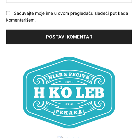
Sačuvajte moje ime u ovom pregledaču sledeći put kada
komentarišem.