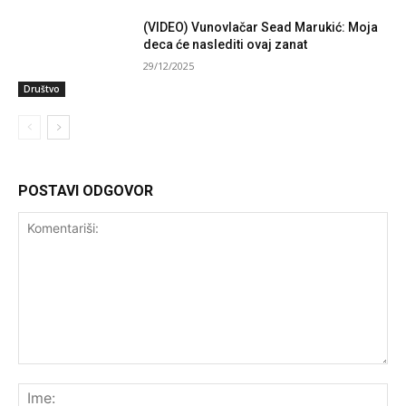
(VIDEO) Vunovlačar Sead Marukić: Moja
deca će naslediti ovaj zanat
29/12/2025
Društvo
POSTAVI ODGOVOR
Komentariši:
Ime