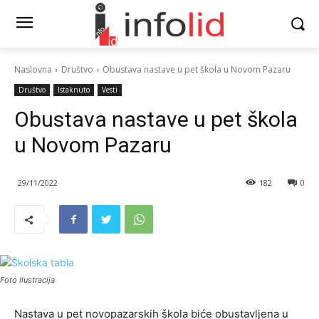
Naslovna
Društvo
Obustava nastave u pet škola u Novom Pazaru
Društvo
Istaknuto
Vesti
Obustava nastave u pet škola
u Novom Pazaru
29/11/2022
182
0
Foto Ilustracija
Nastava u pet novopazarskih škola biće obustavljena u