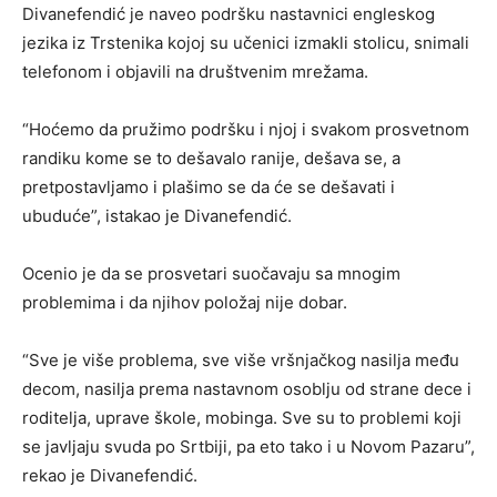
Divanefendić je naveo podršku nastavnici engleskog
jezika iz Trstenika kojoj su učenici izmakli stolicu, snimali
telefonom i objavili na društvenim mrežama.
“Hoćemo da pružimo podršku i njoj i svakom prosvetnom
randiku kome se to dešavalo ranije, dešava se, a
pretpostavljamo i plašimo se da će se dešavati i
ubuduće”, istakao je Divanefendić.
Ocenio je da se prosvetari suočavaju sa mnogim
problemima i da njihov položaj nije dobar.
“Sve je više problema, sve više vršnjačkog nasilja među
decom, nasilja prema nastavnom osoblju od strane dece i
roditelja, uprave škole, mobinga. Sve su to problemi koji
se javljaju svuda po Srtbiji, pa eto tako i u Novom Pazaru”,
rekao je Divanefendić.