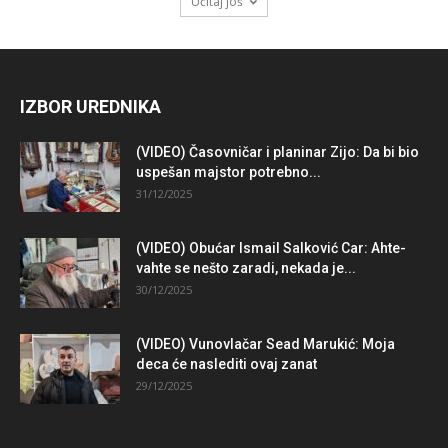
Učitaj još
IZBOR UREDNIKA
(VIDEO) Časovničar i planinar Zijo: Da bi bio
uspešan majstor potrebno...
31/12/2025
(VIDEO) Obućar Ismail Salković Car: Ahte-
vahte se nešto zaradi, nekada je...
30/12/2025
(VIDEO) Vunovlačar Sead Marukić: Moja
deca će naslediti ovaj zanat
29/12/2025