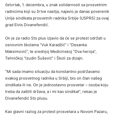
četvrtak, 1. decembra, u znak solidarnosti sa prosvetnim
radnicima koji su žrtve nasilja, najavio je danas poverenik
Unije sindikata prosvetnih radnika Srbije (USPRS) za ovaj
grad Elvis Divanefendić.
On je za radio Sto plus izjavio da će se protest održati u
osnovnim školama “Vuk Karadžić” i “Desanka
Maksimović”, te srednjoj Medicinskoj “Dva heroja”,
Tehničkoj “Izudin Šušević” i Školi za dizajn.
“Mi sada imamo situaciju da konstantno podržavamo
svakog prosvetnog radnika u Srbiji, bio on član našeg
sindikata ili ne. On je jednostavno prosvetar – osoba koju
treba da zaštiti država, a i mi kao sindikat”, rekao je
Divanefendić Sto plusu.
Kao glavni razlog za protest prosvetara u Novom Pazaru,