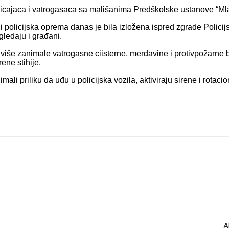
ajaca i vatrogasaca sa mališanima Predškolske ustanove “Mlado
i policijska oprema danas je bila izložena ispred zgrade Polici
gledaju i građani.
više zanimale vatrogasne ciisterne, merdavine i protivpožarne bo
ene stihije.
imali priliku da uđu u policijska vozila, aktiviraju sirene i rotacio
A