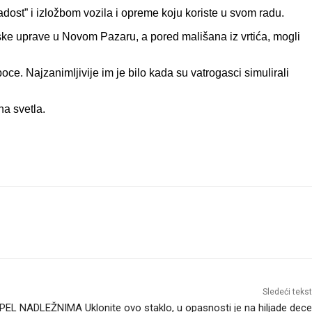
st” i izložbom vozila i opreme koju koriste u svom radu.
jske uprave u Novom Pazaru, a pored mališana iz vrtića, mogli
ce. Najzanimljivije im je bilo kada su vatrogasci simulirali
na svetla.
Sledeći tekst
PEL NADLEŽNIMA Uklonite ovo staklo, u opasnosti je na hiljade dece