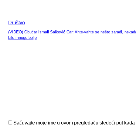
Društvo
(VIDEO) Obućar Ismail Salković Car: Ahte-vahte se nešto zaradi, nekada
bilo mnogo bolje
entariši:
Sačuvajte moje ime u ovom pregledaču sledeći put kada