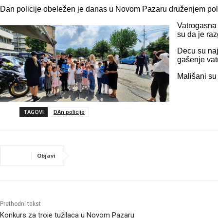
Dan policije obeležen je danas u Novom Pazaru druženjem polic
Vatrogasna 
su da je raz
Decu su naj
gašenje vatr
Mališani su 
TAGOVI
DAn policije
Objavi
Prethodni tekst
Konkurs za troje tužilaca u Novom Pazaru