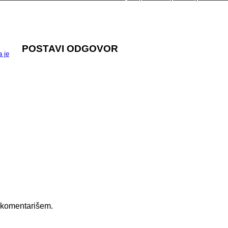
POSTAVI ODGOVOR
 je
 komentarišem.