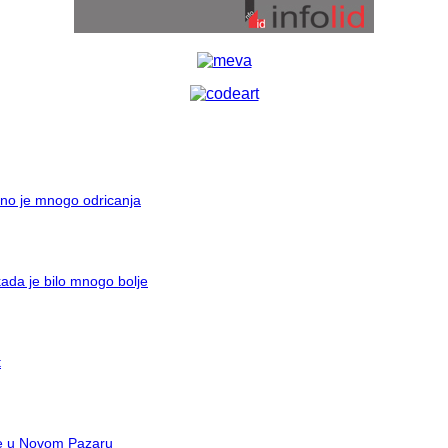
bno je mnogo odricanja
ada je bilo mnogo bolje
t
are u Novom Pazaru