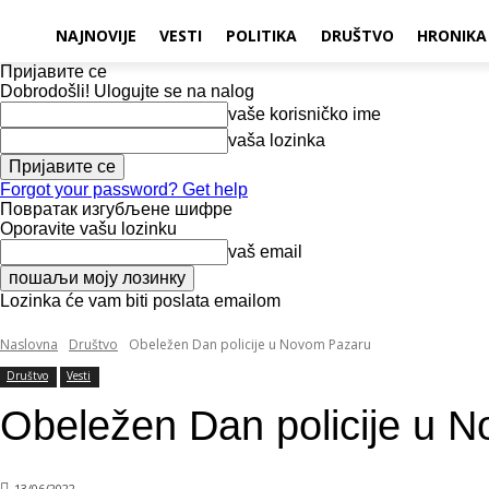
NAJNOVIJE
VESTI
POLITIKA
DRUŠTVO
HRONIKA
Пријавите се
Dobrodošli! Ulogujte se na nalog
vaše korisničko ime
vaša lozinka
Forgot your password? Get help
Повратак изгубљене шифре
Oporavite vašu lozinku
vaš email
Lozinka će vam biti poslata emailom
Naslovna
Društvo
Obeležen Dan policije u Novom Pazaru
Društvo
Vesti
Obeležen Dan policije u 
13/06/2022