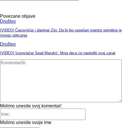
Povezane objave
Društvo
(VIDEO) Časovničar i planinar Zijo: Da bi bio uspešan majstor potrebno je
mnogo odricanja
Društvo
(VIDEO) Vunovlačar Sead Marukić: Moja deca će naslediti ovaj zanat
Kom
Molimo unesite svoj komentar!
Ime:
Molimo unesite svoje ime