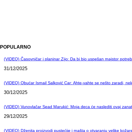
POPULARNO
(VIDEO) Časovničar i planinar Zijo: Da bi bio uspešan majstor potre
31/12/2025
(VIDEO) Obućar Ismail Salković Car: Ahte-vahte se nešto zaradi, nek
30/12/2025
(VIDEO) Vunovlačar Sead Marukić: Moja deca će naslediti ovaj zana
29/12/2025
(VIDEO) Dženita proizvodi pustećije i mašta o otvaranju velike kož