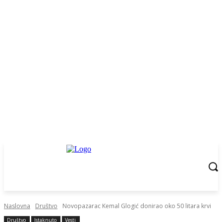
Naslovna
Društvo
Novopazarac Kemal Glogić donirao oko 50 litara krvi
Društvo
Istaknuto
Vesti