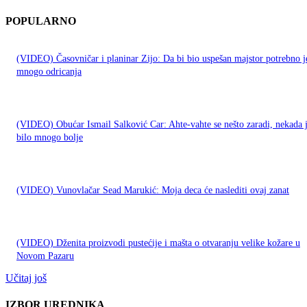
POPULARNO
(VIDEO) Časovničar i planinar Zijo: Da bi bio uspešan majstor potrebno j
mnogo odricanja
(VIDEO) Obućar Ismail Salković Car: Ahte-vahte se nešto zaradi, nekada 
bilo mnogo bolje
(VIDEO) Vunovlačar Sead Marukić: Moja deca će naslediti ovaj zanat
(VIDEO) Dženita proizvodi pustećije i mašta o otvaranju velike kožare u
Novom Pazaru
Učitaj još
IZBOR UREDNIKA