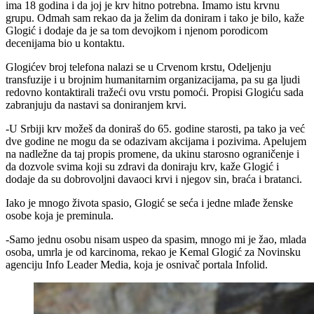
ima 18 godina i da joj je krv hitno potrebna. Imamo istu krvnu
grupu. Odmah sam rekao da ja želim da doniram i tako je bilo, kaže
Glogić i dodaje da je sa tom devojkom i njenom porodicom
decenijama bio u kontaktu.
Glogićev broj telefona nalazi se u Crvenom krstu, Odeljenju
transfuzije i u brojnim humanitarnim organizacijama, pa su ga ljudi
redovno kontaktirali tražeći ovu vrstu pomoći. Propisi Glogiću sada
zabranjuju da nastavi sa doniranjem krvi.
-U Srbiji krv možeš da doniraš do 65. godine starosti, pa tako ja već
dve godine ne mogu da se odazivam akcijama i pozivima. Apelujem
na nadležne da taj propis promene, da ukinu starosno ograničenje i
da dozvole svima koji su zdravi da doniraju krv, kaže Glogić i
dodaje da su dobrovoljni davaoci krvi i njegov sin, braća i bratanci.
Iako je mnogo života spasio, Glogić se seća i jedne mlađe ženske
osobe koja je preminula.
-Samo jednu osobu nisam uspeo da spasim, mnogo mi je žao, mlada
osoba, umrla je od karcinoma, rekao je Kemal Glogić za Novinsku
agenciju Info Leader Media, koja je osnivač portala Infolid.