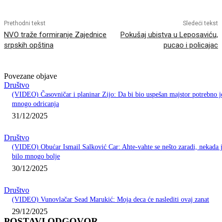
Prethodni tekst
Sledeći tekst
NVO traže formiranje Zajednice
Pokušaj ubistva u Leposaviću,
srpskih opština
pucao i policajac
Povezane objave
Društvo
(VIDEO) Časovničar i planinar Zijo: Da bi bio uspešan majstor potrebno j
mnogo odricanja
31/12/2025
Društvo
(VIDEO) Obućar Ismail Salković Car: Ahte-vahte se nešto zaradi, nekada 
bilo mnogo bolje
30/12/2025
Društvo
(VIDEO) Vunovlačar Sead Marukić: Moja deca će naslediti ovaj zanat
29/12/2025
POSTAVI ODGOVOR