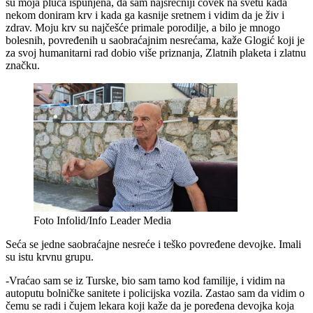
su moja pluća ispunjena, da sam najsrećniji čovek na svetu kada
nekom doniram krv i kada ga kasnije sretnem i vidim da je živ i
zdrav. Moju krv su najčešće primale porodilje, a bilo je mnogo
bolesnih, povređenih u saobraćajnim nesrećama, kaže Glogić koji je
za svoj humanitarni rad dobio više priznanja, Zlatnih plaketa i zlatnu
značku.
Foto Infolid/Info Leader Media
Seća se jedne saobraćajne nesreće i teško povređene devojke. Imali
su istu krvnu grupu.
-Vraćao sam se iz Turske, bio sam tamo kod familije, i vidim na
autoputu bolničke sanitete i policijska vozila. Zastao sam da vidim o
čemu se radi i čujem lekara koji kaže da je poređena devojka koja