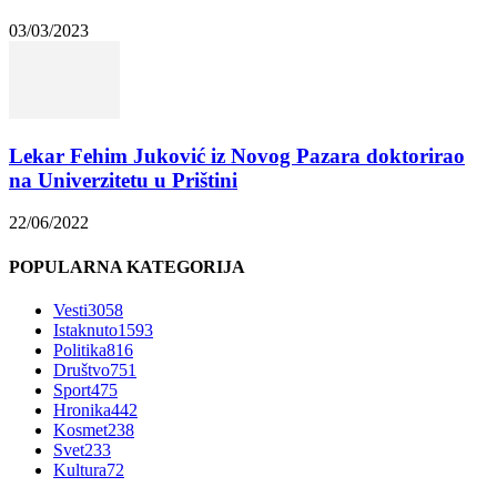
03/03/2023
Lekar Fehim Juković iz Novog Pazara doktorirao
na Univerzitetu u Prištini
22/06/2022
POPULARNA KATEGORIJA
Vesti
3058
Istaknuto
1593
Politika
816
Društvo
751
Sport
475
Hronika
442
Kosmet
238
Svet
233
Kultura
72