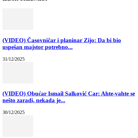
(VIDEO) Časovničar i planinar Zijo: Da bi bio
uspešan majstor potrebno...
31/12/2025
(VIDEO) Obućar Ismail Salković Car: Ahte-vahte se
nešto zaradi, nekada je...
30/12/2025