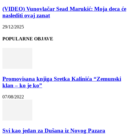
(VIDEO) Vunovlačar Sead Marukić: Moja deca će
naslediti ovaj zanat
29/12/2025
POPULARNE OBJAVE
Promovisana knjiga Sretka Kalinića “Zemunski
klan – ko je ko”
07/08/2022
Svi kao jedan za Dušana iz Novog Pazara