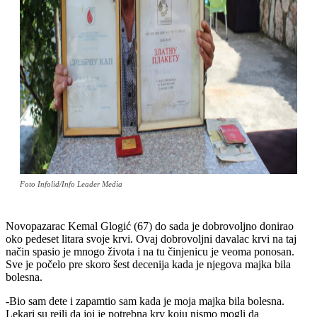
Foto Infolid/Info Leader Media
Novopazarac Kemal Glogić (67) do sada je dobrovoljno donirao
oko pedeset litara svoje krvi. Ovaj dobrovoljni davalac krvi na taj
način spasio je mnogo života i na tu činjenicu je veoma ponosan.
Sve je počelo pre skoro šest decenija kada je njegova majka bila
bolesna.
-Bio sam dete i zapamtio sam kada je moja majka bila bolesna.
Lekari su rejli da joj je potrebna krv koju nismo mogli da