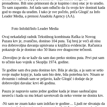
pronađemo. Bili smo primorani da je kupimo i moj otac je to uradio.
To sam zapamtio. Još tada sam odlučio da ću svoju krv donirati kada
god to mogu da uradim. I tako je sve počelo, priča Glogić za Info
Leader Media, a prenosi Anadolu Agency (AA).
Foto Infolid/Info Leader Media
Ovaj nekadašnji radnik Tekstilnog kombinata Raška iz Novog
Pazara krv je, zvanično, donirao 104 puta. Taj broj je veći ali nisu
sva dobrovoljna davanja upisivana u knjižicu evidencije. Računica
pokazuje da je donirao oko 50 litara ove dragocene tečnosti.
-Dovoljno je da se kaže da sam dao preko stotinu puta. Prvi put sam
to učinio kao vojnik u Skoplju 1974. godine.
Te godine sam dva puta donirao krv. Bila je akcija, a ja sam se setio
svoje majke kojoj je, kada sam bio dete, bila potrebna krv. Nisam se
dvoumio i odmah sam se prijavio, kaže Glogić i dodaje da je
dobrovoljni davalac krvi 46 godina.
Pauzu je napravio samo jedne godine kada je imao saobraćajnu
nesreću i kada su mu lekari savetovali da neko vreme ne donira krv.
-Ni sam ne znam kako sam izdržao te godine… Ljudi ne shvataju da