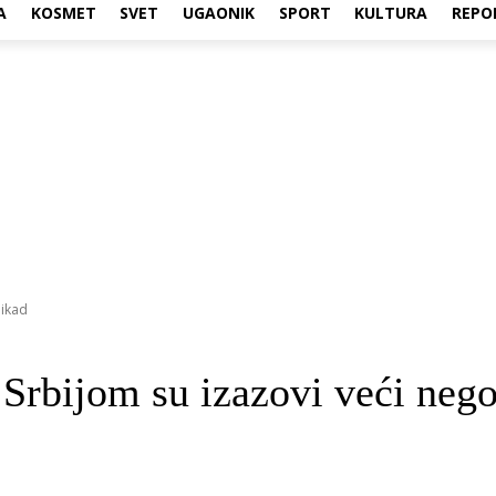
A
KOSMET
SVET
UGAONIK
SPORT
KULTURA
REPO
 ikad
Srbijom su izazovi veći nego