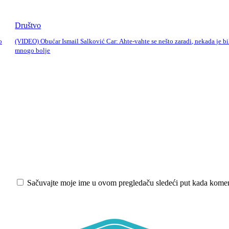
Društvo
o
(VIDEO) Obućar Ismail Salković Car: Ahte-vahte se nešto zaradi, nekada je bi
mnogo bolje
iši:
Sačuvajte moje ime u ovom pregledaču sledeći put kada kome