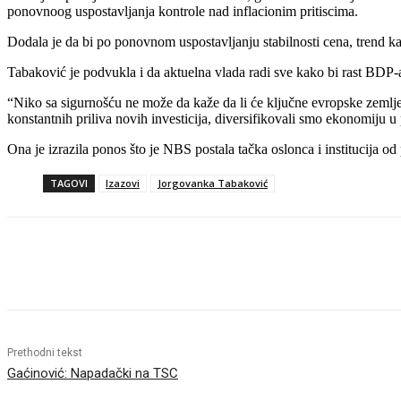
ponovnoog uspostavljanja kontrole nad inflacionim pritiscima.
Dodala je da bi po ponovnom uspostavljanju stabilnosti cena, trend k
Tabaković je podvukla i da aktuelna vlada radi sve kako bi rast BDP-a 
“Niko sa sigurnošću ne može da kaže da li će ključne evropske zemlje u
konstantnih priliva novih investicija, diversifikovali smo ekonomiju 
Ona je izrazila ponos što je NBS postala tačka oslonca i institucija o
TAGOVI
Izazovi
Jorgovanka Tabaković
Objavi
Prethodni tekst
Gaćinović: Napadački na TSC