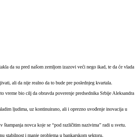
akla da su pred našom zemljom izazovi veći nego ikad, te da će vlada
ivati, ali da nije realno da to bude pre poslednjeg kvartala.
ve to vreme bio cilj da obravda poverenje predsednika Srbije Aleksandra
mladim ljudima, uz kontinuirano, ali i oprezno uvođenje inovacija u
iv štampanja novca koje se “pod različitim nazivima” radi u svetu.
vnu stabilnost i manje problema u bankarskom sektoru.