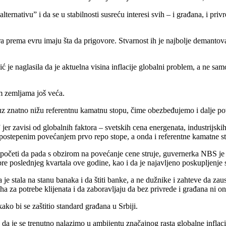
nativu” i da se u stabilnosti susreću interesi svih – i građana, i privrede
ara prema evru imaju šta da prigovore. Stvarnost ih je najbolje demantov
vić je naglasila da je aktuelna visina inflacije globalni problem, a ne s
im zemljama još veća.
uz znatno nižu referentnu kamatnu stopu, čime obezbeđujemo i dalje povo
er zavisi od globalnih faktora – svetskih cena energenata, industrijskih
i i postepenim povećanjem prvo repo stope, a onda i referentne kamatne s
ne početi da pada s obzirom na povećanje cene struje, guvernerka NBS je 
pre poslednjeg kvartala ove godine, kao i da je najavljeno poskupljenje s
a je stala na stanu banaka i da štiti banke, a ne dužnike i zahteve da z
a za potrebe klijenata i da zaboravljaju da bez privrede i građana ni on
ko bi se zaštitio standard građana u Srbiji.
da je se trenutno nalazimo u ambijentu značajnog rasta globalne inflac