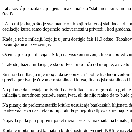
Tabaković je kazala da je njena “maksima” da “stabilnost kursa nema alter
štediša.
“Zato mi je drago što je sve manje onih koji relativnoj stabilnosti din
oscilacija kursa samo doprinelo neizvesnosti u privredi i kod građana.
Kada je reč o inflaciji, koja je u junu dostigla čak 11,9 odsto, Tabako
izvan granica naše zemlje.
Ocenila je da je inflacija u Srbiji na visokom nivou, ali je u uporediv
“Takođe, bazna inflacija je skoro dvostruko niža od ukupne, a sve to 
Smatra da inflacija nije mogla da se obuzda i “polije hladnom vodom” j
sprečila prelivanje čuvanjem stabilnosti kursa, finansijske stabilnost
Na pitanje da li ostaje pri tvrdnji da će inflacija u drugom delu godi
inflacija u narednom periodu smanjivati, ali da nije realno da to bude 
Na pitanje da prokomentariše kritike udruženja bankarskih klijenata d
banke važne za našu ekonomiju, ali da je neprihvatljivo da nemaju sluh
Najavila je da je u pripremi paket mera u vezi sa naknadama banaka, ka
Kada je u pitanju rast kamata u budućnosti, gubvernetr NBS je navela 