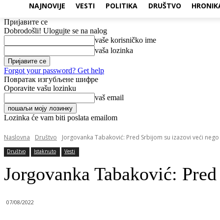
NAJNOVIJE
VESTI
POLITIKA
DRUŠTVO
HRONIK
Пријавите се
Dobrodošli! Ulogujte se na nalog
vaše korisničko ime
vaša lozinka
Forgot your password? Get help
Повратак изгубљене шифре
Oporavite vašu lozinku
vaš email
Lozinka će vam biti poslata emailom
Naslovna
Društvo
Jorgovanka Tabaković: Pred Srbijom su izazovi veći nego
Društvo
Istaknuto
Vesti
Jorgovanka Tabaković: Pred 
07/08/2022