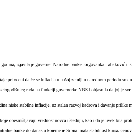
 godina, izjavila je guverner Narodne banke Jorgovanka Tabaković i ist
taje pri oceni da će se inflacija u našoj zemlji u narednom periodu smanj
desetogodišnjeg rada na funkciji guvernerke NBS i objasnila da joj je s
ina niske stabilne inflacije, uz stalan razvoj kadrova i davanje prilike 
oje obesmišljavaju vrednost novca i štednju, kao i da je uvek bila prot
tralne banke do danas u kojeme je Srbija imala stabilnost kursa, ceno