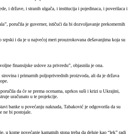
, i države, i stranih ulgača, i institucija i pojedinaca, i poverilaca i
ala”, poručila je guverner, ističući da bi dozvoljavanje prekomernih
amo srpski i da je u najvećoj meri prouzrokovana dešavanjima koja su
ljne finansijske uslove za privredu”, objasnila je ona.
 sirovina i primarnih poljoprivrednih proizvoda, ali da je država
tope.
poručila da će se prema ocenama, uprkos suši i krizi u Ukrajini,
truje uračunato u te projekcije.
austavi banke u povećanju naknada, Tabaković je odgovorila da su
e ne bi postojale.
ije, u kome povećanje kamatnih stopa treba da deluje kao “lek” radi