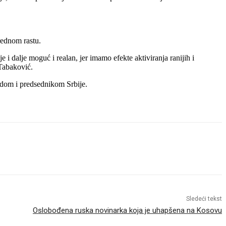
vrednom rastu.
i dalje moguć i realan, jer imamo efekte aktiviranja ranijih i
 Tabaković.
ladom i predsednikom Srbije.
Sledeći tekst
Oslobođena ruska novinarka koja je uhapšena na Kosovu