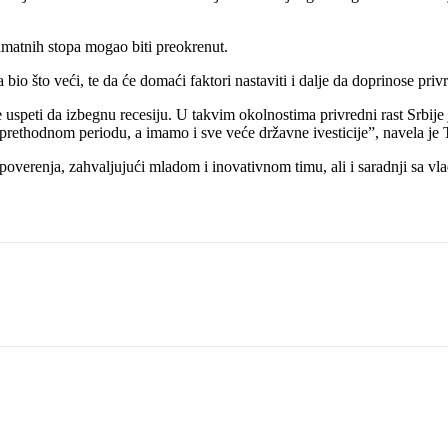
amatnih stopa mogao biti preokrenut.
bio što veći, te da će domaći faktori nastaviti i dalje da doprinose pri
speti da izbegnu recesiju. U takvim okolnostima privredni rast Srbije je 
u prethodnom periodu, a imamo i sve veće državne ivesticije”, navela je
d poverenja, zahvaljujući mladom i inovativnom timu, ali i saradnji sa v