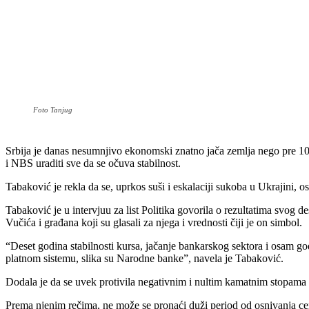
Foto Tanjug
Srbija je danas nesumnjivo ekonomski znatno jača zemlja nego pre 10
i NBS uraditi sve da se očuva stabilnost.
Tabaković je rekla da se, uprkos suši i eskalaciji sukoba u Ukrajini, os
Tabaković je u intervjuu za list Politika govorila o rezultatima svog 
Vučića i građana koji su glasali za njega i vrednosti čiji je on simbol.
“Deset godina stabilnosti kursa, jačanje bankarskog sektora i osam god
platnom sistemu, slika su Narodne banke”, navela je Tabaković.
Dodala je da se uvek protivila negativnim i nultim kamatnim stopama k
Prema njenim rečima, ne može se pronaći duži period od osnivanja cen