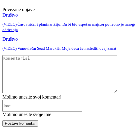
Povezane objave
Društvo
(VIDEO) Časovničar i planinar Zijo: Da bi bio uspešan majstor potrebno je mnog
odricanja
Društvo
(VIDEO) Vunovlačar Sead Marukić: Moja deca će naslediti ovaj zanat
Komentar
Molimo unesite svoj komentar!
Ime:
Molimo unesite svoje ime