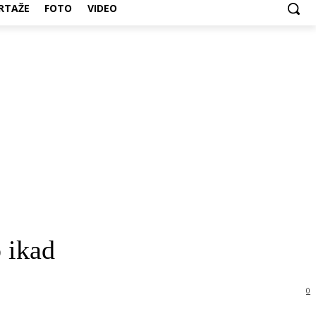
RTAŽE
FOTO
VIDEO
 ikad
0