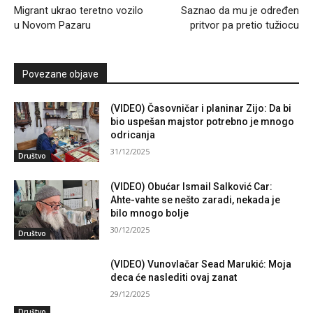
Migrant ukrao teretno vozilo
Saznao da mu je određen
u Novom Pazaru
pritvor pa pretio tužiocu
Povezane objave
(VIDEO) Časovničar i planinar Zijo: Da bi
bio uspešan majstor potrebno je mnogo
odricanja
31/12/2025
Društvo
(VIDEO) Obućar Ismail Salković Car:
Ahte-vahte se nešto zaradi, nekada je
bilo mnogo bolje
30/12/2025
Društvo
(VIDEO) Vunovlačar Sead Marukić: Moja
deca će naslediti ovaj zanat
29/12/2025
Društvo