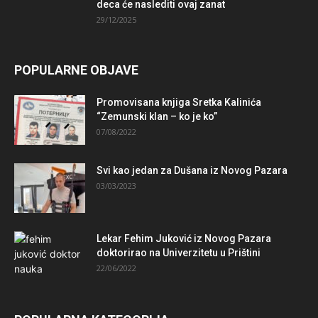
deca će naslediti ovaj zanat
29/12/2025
POPULARNE OBJAVE
Promovisana knjiga Sretka Kalinića
“Zemunski klan – ko je ko”
07/08/2022
Svi kao jedan za Dušana iz Novog Pazara
03/03/2023
Lekar Fehim Juković iz Novog Pazara
doktorirao na Univerzitetu u Prištini
22/06/2022