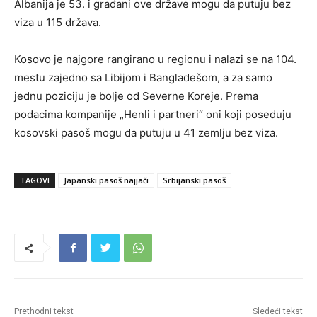
Albanija je 53. i građani ove države mogu da putuju bez
viza u 115 država.
Kosovo je najgore rangirano u regionu i nalazi se na 104.
mestu zajedno sa Libijom i Bangladešom, a za samo
jednu poziciju je bolje od Severne Koreje. Prema
podacima kompanije „Henli i partneri“ oni koji poseduju
kosovski pasoš mogu da putuju u 41 zemlju bez viza.
TAGOVI
Japanski pasoš najjači
Srbijanski pasoš
Prethodni tekst
Sledeći tekst