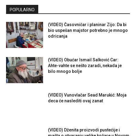
POPULARNO
(VIDEO) Časovničar i planinar Zijo: Da bi
bio uspešan majstor potrebno je mnogo
odricanja
(VIDEO) Obućar Ismail Salković Car:
Ahte-vahte se nešto zaradi, nekada je
bilo mnogo bolje
(VIDEO) Vunovlačar Sead Marukić: Moja
deca će naslediti ovaj zanat
(VIDEO) Dženita proizvodi pustećije i
mašta o otvaranju velike kožare u Novom