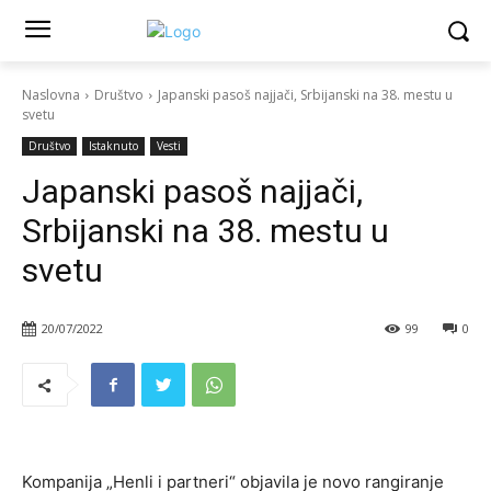
Naslovna
Društvo
Japanski pasoš najjači, Srbijanski na 38. mestu u
svetu
Društvo
Istaknuto
Vesti
Japanski pasoš najjači,
Srbijanski na 38. mestu u
svetu
20/07/2022
99
0
Kompanija „Henli i partneri“ objavila je novo rangiranje