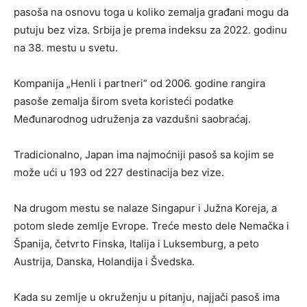
pasoša na osnovu toga u koliko zemalja građani mogu da
putuju bez viza. Srbija je prema indeksu za 2022. godinu
na 38. mestu u svetu.
Kompanija „Henli i partneri“ od 2006. godine rangira
pasoše zemalja širom sveta koristeći podatke
Međunarodnog udruženja za vazdušni saobraćaj.
Tradicionalno, Japan ima najmoćniji pasoš sa kojim se
može ući u 193 od 227 destinacija bez vize.
Na drugom mestu se nalaze Singapur i Južna Koreja, a
potom slede zemlje Evrope. Treće mesto dele Nemačka i
Španija, četvrto Finska, Italija i Luksemburg, a peto
Austrija, Danska, Holandija i Švedska.
Kada su zemlje u okruženju u pitanju, najjači pasoš ima