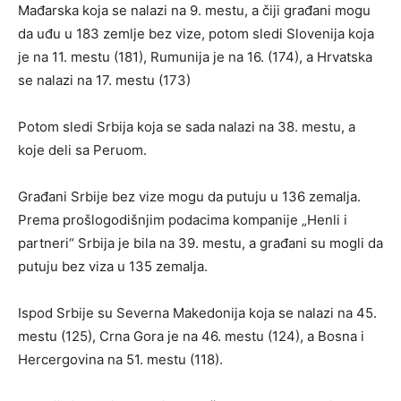
Mađarska koja se nalazi na 9. mestu, a čiji građani mogu
da uđu u 183 zemlje bez vize, potom sledi Slovenija koja
je na 11. mestu (181), Rumunija je na 16. (174), a Hrvatska
se nalazi na 17. mestu (173)
Potom sledi Srbija koja se sada nalazi na 38. mestu, a
koje deli sa Peruom.
Građani Srbije bez vize mogu da putuju u 136 zemalja.
Prema prošlogodišnjim podacima kompanije „Henli i
partneri“ Srbija je bila na 39. mestu, a građani su mogli da
putuju bez viza u 135 zemalja.
Ispod Srbije su Severna Makedonija koja se nalazi na 45.
mestu (125), Crna Gora je na 46. mestu (124), a Bosna i
Hercergovina na 51. mestu (118).