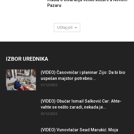
Pazaru
Učitaj još
IZBOR UREDNIKA
(VIDEO) Časovničar i planinar Zijo: Da bi bio
uspešan majstor potrebno...
31/12/2025
(VIDEO) Obućar Ismail Salković Car: Ahte-
vahte se nešto zaradi, nekada je...
30/12/2025
(VIDEO) Vunovlačar Sead Marukić: Moja