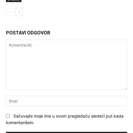
POSTAVI ODGOVOR
Komentariši:
Ime
Sačuvajte moje ime u ovom pregledaču sledeći put kada
komentarišem.