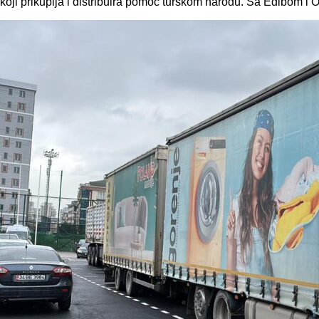
koji prikuplja i distribuira pomoć turskom narodu. Sa Edibom i 