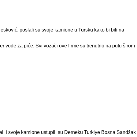
esković, poslali su svoje kamione u Tursku kako bi bili na
r vode za piće. Svi vozači ove firme su trenutno na putu širom
zali i svoje kamione ustupili su Derneku Turkiye Bosna Sandžak