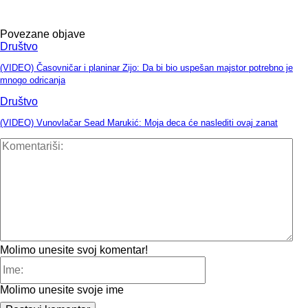
Povezane objave
Društvo
(VIDEO) Časovničar i planinar Zijo: Da bi bio uspešan majstor potrebno je
mnogo odricanja
Društvo
(VIDEO) Vunovlačar Sead Marukić: Moja deca će naslediti ovaj zanat
Kom
Molimo unesite svoj komentar!
Ime:
Molimo unesite svoje ime