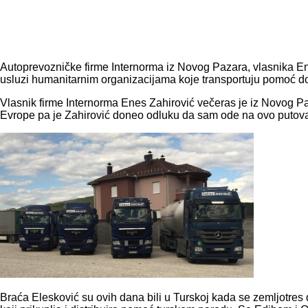
Autoprevozničke firme Internorma iz Novog Pazara, vlasnika Enes
usluzi humanitarnim organizacijama koje transportuju pomoć d
Vlasnik firme Internorma Enes Zahirović večeras je iz Novog Pa
Evrope pa je Zahirović doneo odluku da sam ode na ovo putova
Braća Elesković su ovih dana bili u Turskoj kada se zemljotres