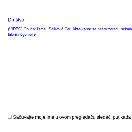
Društvo
(VIDEO) Obućar Ismail Salković Car: Ahte-vahte se nešto zaradi, nekada
bilo mnogo bolje
entariši:
Sačuvajte moje ime u ovom pregledaču sledeći put kada