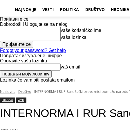
NAJNOVIJE
VESTI
POLITIKA
DRUŠTVO
HRONIKA
Пријавите се
Dobrodošli! Ulogujte se na nalog
vaše korisničko ime
vaša lozinka
Forgot your password? Get help
Повратак изгубљене шифре
Oporavite vašu lozinku
vaš email
Lozinka će vam biti poslata emailom
Naslovna
Društvo
INTERNORMA I RUR Sandžački prevoznici pomažu narodu 
Društvo
Vesti
INTERNORMA I RUR Sandž
08/02/2023