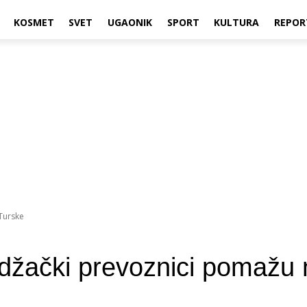
KOSMET
SVET
UGAONIK
SPORT
KULTURA
REPOR
Turske
ački prevoznici pomažu 