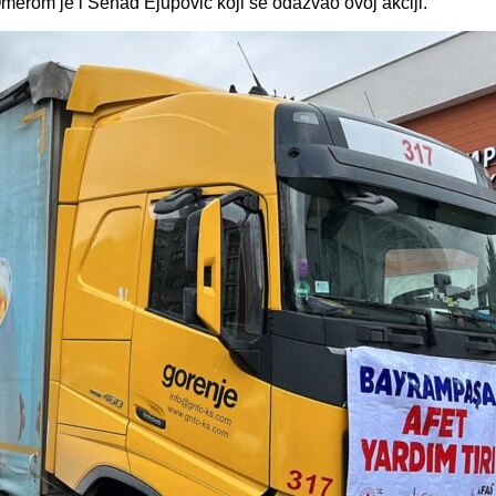
Omerom je i Senad Ejupović koji se odazvao ovoj akciji.