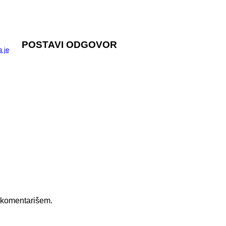
POSTAVI ODGOVOR
 je
 komentarišem.