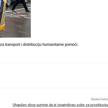
 transport i distribuciju humanitarne pomoći.
Sledeći tekst
Uhapšen zbog sumnje da je iznajmljivao sobe za prostituciju