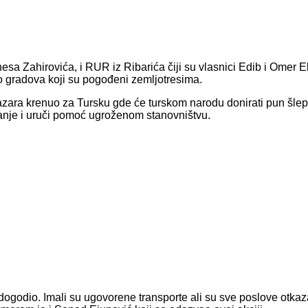
a Zahirovića, i RUR iz Ribarića čiji su vlasnici Edib i Omer El
o gradova koji su pogođeni zemljotresima.
zara krenuo za Tursku gde će turskom narodu donirati pun šlepe
nje i uruči pomoć ugroženom stanovništvu.
 dogodio. Imali su ugovorene transporte ali su sve poslove otka