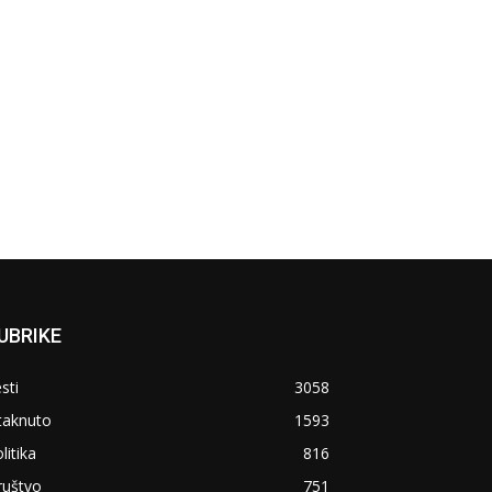
UBRIKE
sti
3058
taknuto
1593
litika
816
ruštvo
751