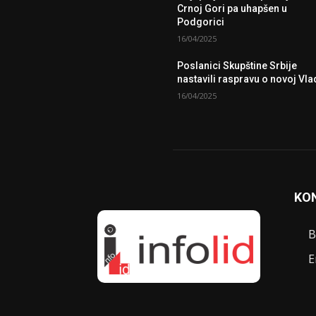
Crnoj Gori pa uhapšen u
Podgorici
16/04/2025
Poslanici Skupštine Srbije
nastavili raspravu o novoj Vla
16/04/2025
KO
B
E