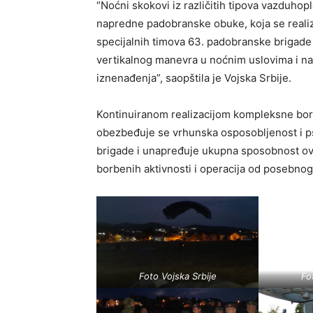
“Noćni skokovi iz različitih tipova vazduhop
napredne padobranske obuke, koja se realiz
specijalnih timova 63. padobranske brigade
vertikalnog manevra u noćnim uslovima i na
iznenađenja”, saopštila je Vojska Srbije.
Kontinuiranom realizacijom kompleksne bo
obezbeđuje se vrhunska osposobljenost i ps
brigade i unapređuje ukupna sposobnost ove 
borbenih aktivnosti i operacija od posebnog
Foto Vojska Srbije
Fo