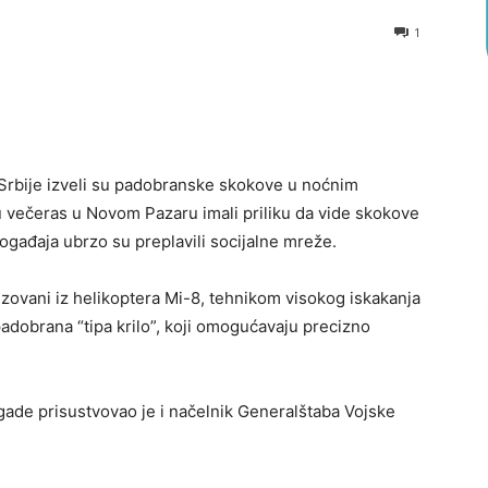
1
Srbije izveli su padobranske skokove u noćnim
 večeras u Novom Pazaru imali priliku da vide skokove
gađaja ubrzo su preplavili socijalne mreže.
lizovani iz helikoptera Mi-8, tehnikom visokog iskakanja
padobrana “tipa krilo”, koji omogućavaju precizno
ade prisustvovao je i načelnik Generalštaba Vojske