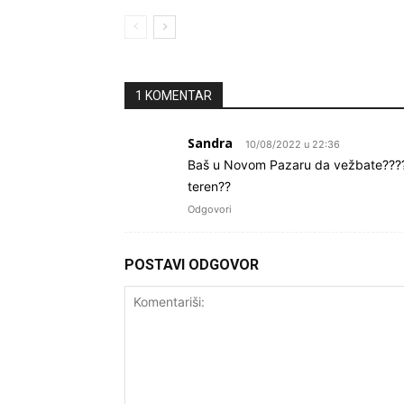
1 KOMENTAR
Sandra
10/08/2022 u 22:36
Baš u Novom Pazaru da vežbate????zas
teren??
Odgovori
POSTAVI ODGOVOR