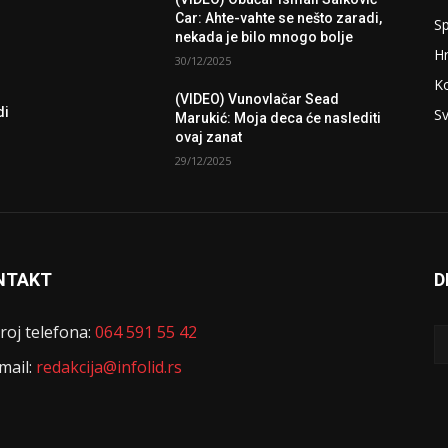
Car: Ahte-vahte se nešto zaradi,
Sp
nekada je bilo mnogo bolje
H
30/12/2025
K
(VIDEO) Vunovlačar Sead
di
Sv
Marukić: Moja deca će naslediti
ovaj zanat
29/12/2025
NTAKT
D
roj telefona:
064 591 55 42
mail:
redakcija@infolid.rs