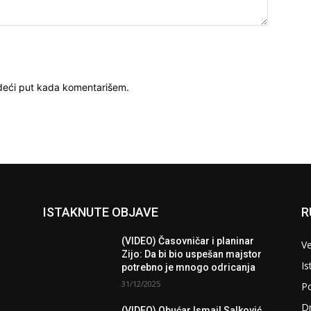
deći put kada komentarišem.
ISTAKNUTE OBJAVE
R
(VIDEO) Časovničar i planinar
Ve
Zijo: Da bi bio uspešan majstor
Is
potrebno je mnogo odricanja
31/12/2025
Po
D
(VIDEO) Obućar Ismail Salković