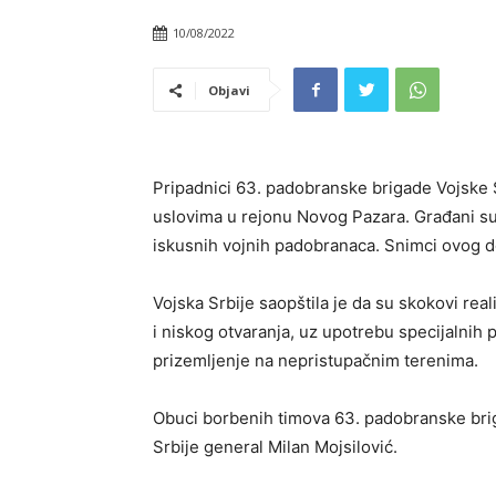
10/08/2022
Objavi
Pripadnici 63. padobranske brigade Vojske 
uslovima u rejonu Novog Pazara. Građani su
iskusnih vojnih padobranaca. Snimci ovog do
Vojska Srbije saopštila je da su skokovi rea
i niskog otvaranja, uz upotrebu specijalnih 
prizemljenje na nepristupačnim terenima.
Obuci borbenih timova 63. padobranske brig
Srbije general Milan Mojsilović.