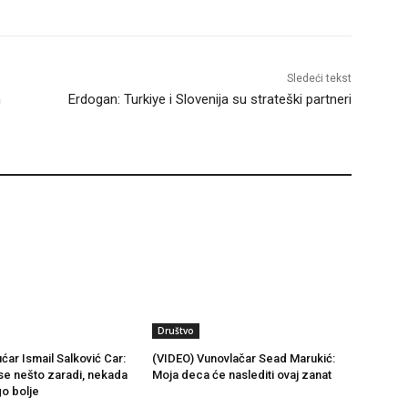
Sledeći tekst
n
Erdogan: Turkiye i Slovenija su strateški partneri
Društvo
ćar Ismail Salković Car:
(VIDEO) Vunovlačar Sead Marukić:
se nešto zaradi, nekada
Moja deca će naslediti ovaj zanat
go bolje