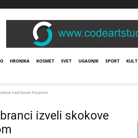
VO
HRONIKA
KOSMET
SVET
UGAONIK
SPORT
KULT
 skokove nad Novim Pazarom
branci izveli skokove
om