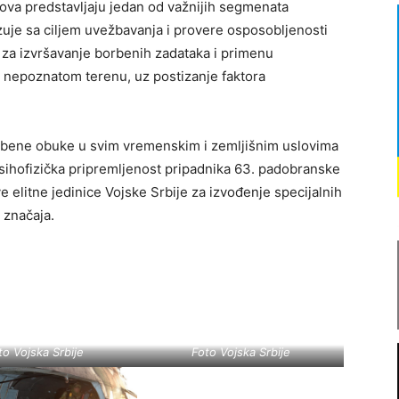
lova predstavljaju jedan od važnijih segmenata
uje sa ciljem uvežbavanja i provere osposobljenosti
 za izvršavanje borbenih zadataka i primenu
 nepoznatom terenu, uz postizanje faktora
rbene obuke u svim vremenskim i zemljišnim uslovima
ihofizička pripremljenost pripadnika 63. padobranske
elitne jedinice Vojske Srbije za izvođenje specijalnih
 značaja.
to Vojska Srbije
Foto Vojska Srbije