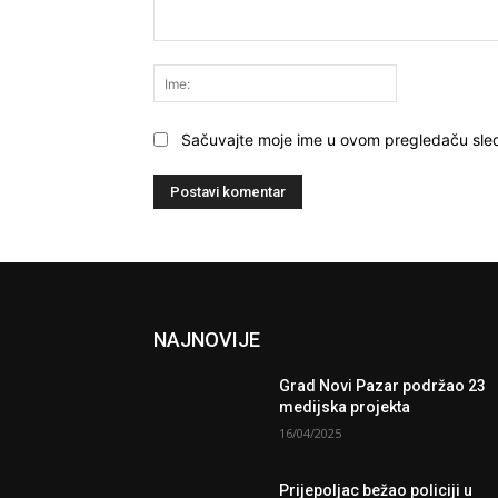
Komentariši:
Ime:
Sačuvajte moje ime u ovom pregledaču sle
NAJNOVIJE
Grad Novi Pazar podržao 23
medijska projekta
16/04/2025
Prijepoljac bežao policiji u