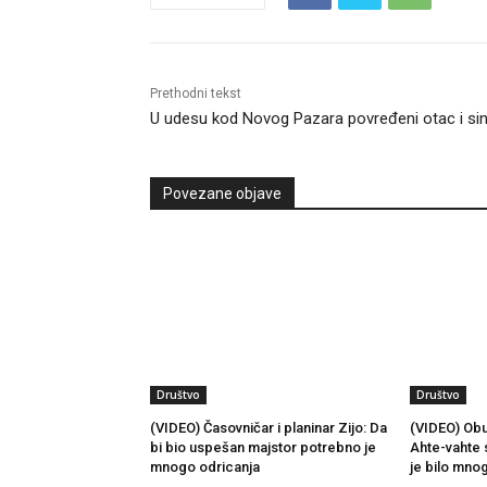
Prethodni tekst
U udesu kod Novog Pazara povređeni otac i si
Povezane objave
Društvo
Društvo
(VIDEO) Časovničar i planinar Zijo: Da
(VIDEO) Obu
bi bio uspešan majstor potrebno je
Ahte-vahte 
mnogo odricanja
je bilo mno