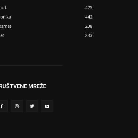
ort
475
ronika
442
osmet
238
et
233
RUŠTVENE MREŽE