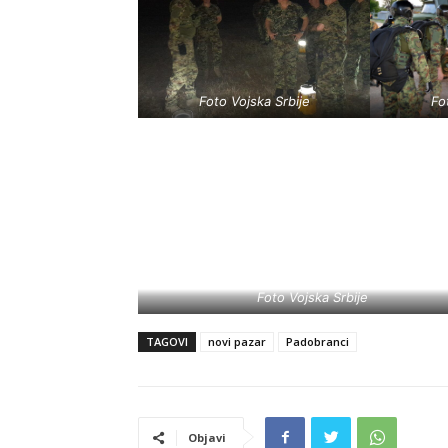
Foto Vojska Srbije
Fo
Foto Vojska Srbije
TAGOVI
novi pazar
Padobranci
Objavi