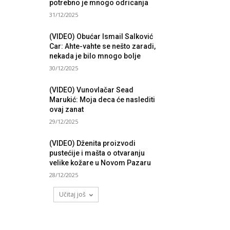
potrebno je mnogo odricanja
31/12/2025
(VIDEO) Obućar Ismail Salković
Car: Ahte-vahte se nešto zaradi,
nekada je bilo mnogo bolje
30/12/2025
(VIDEO) Vunovlačar Sead
Marukić: Moja deca će naslediti
ovaj zanat
29/12/2025
(VIDEO) Dženita proizvodi
pustećije i mašta o otvaranju
velike kožare u Novom Pazaru
28/12/2025
Učitaj još