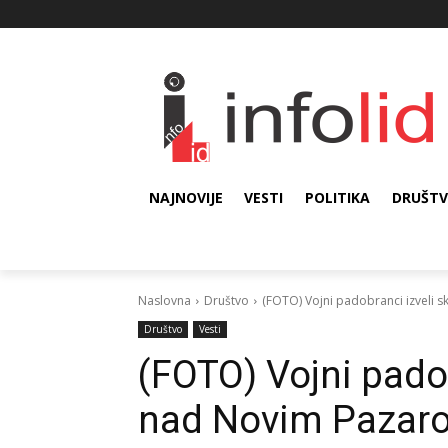
NAJNOVIJE
VESTI
POLITIKA
DRUŠT
Naslovna
Društvo
(FOTO) Vojni padobranci izveli
Društvo
Vesti
(FOTO) Vojni pado
nad Novim Pazar