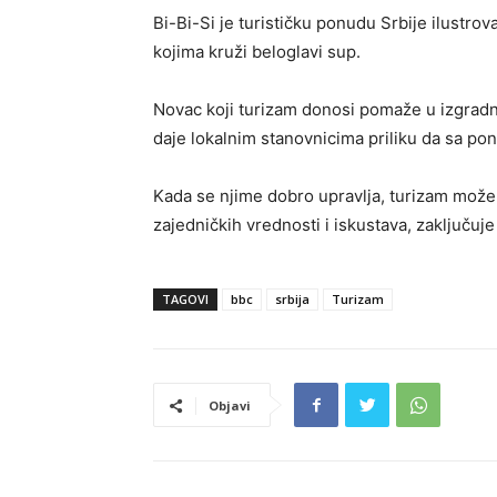
Bi-Bi-Si je turističku ponudu Srbije ilustro
kojima kruži beloglavi sup.
Novac koji turizam donosi pomaže u izgradnj
daje lokalnim stanovnicima priliku da sa pon
Kada se njime dobro upravlja, turizam može
zajedničkih vrednosti i iskustava, zaključuje 
TAGOVI
bbc
srbija
Turizam
Objavi