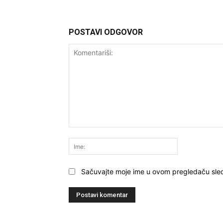
POSTAVI ODGOVOR
Komentariši:
Ime:
Sačuvajte moje ime u ovom pregledaču sle