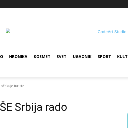
VO
HRONIKA
KOSMET
SVET
UGAONIK
SPORT
KULT
očekuje turiste
E Srbija rado