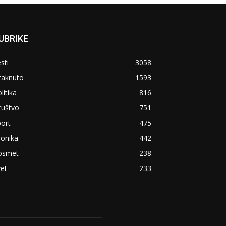
UBRIKE
sti
3058
taknuto
1593
litika
816
ruštvo
751
ort
475
ronika
442
osmet
238
et
233