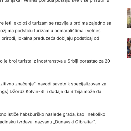
 i banjska i velnes ponuda postaju sve više prisutni u
are leti, ekološki turizam se razvija u brdima zajedno sa
nožjima podstiču turizam u odmaralištima i velnes
 u prirodi, lokalna preduzeća dobijaju podsticaj od
 je broj turista iz inostranstva u Srbiji porastao za 20
pozitivno značenje“, navodi savetnik specijalizovan za
ngs) Džordž Kolvin-Sli i dodaje da Srbija može da
o ističe habsburško nasleđe grada, kao i nekoliko
aradinsku tvrđavu, nazvanu „Dunavski Gibraltar“.