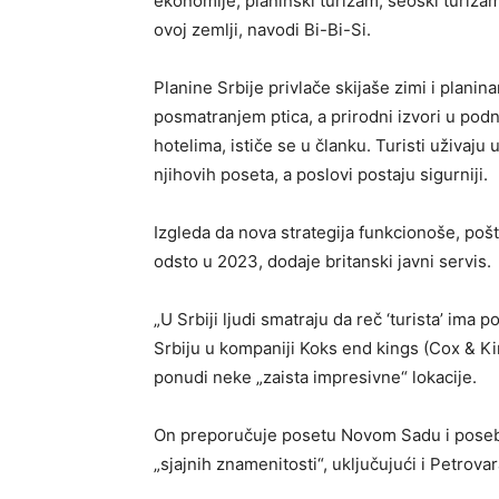
ekonomije, planinski turizam, seoski turizam
ovoj zemlji, navodi Bi-Bi-Si.
Planine Srbije privlače skijaše zimi i planin
posmatranjem ptica, a prirodni izvori u pod
hotelima, ističe se u članku. Turisti uživaju
njihovih poseta, a poslovi postaju sigurniji.
Izgleda da nova strategija funkcionoše, pošto
odsto u 2023, dodaje britanski javni servis.
„U Srbiji ljudi smatraju da reč ‘turista’ ima 
Srbiju u kompaniji Koks end kings (Cox & Ki
ponudi neke „zaista impresivne“ lokacije.
On preporučuje posetu Novom Sadu i posebn
„sjajnih znamenitosti“, uključujući i Petrov