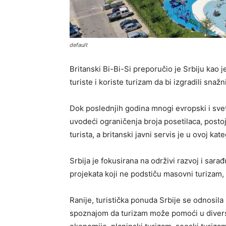
default
Britanski Bi-Bi-Si preporučio je Srbiju kao 
turiste i koriste turizam da bi izgradili snaž
Dok poslednjih godina mnogi evropski i sve
uvodeći ograničenja broja posetilaca, post
turista, a britanski javni servis je u ovoj ka
Srbija je fokusirana na održivi razvoj i sar
projekata koji ne podstiču masovni turizam, ve
Ranije, turistička ponuda Srbije se odnosil
spoznajom da turizam može pomoći u diversif