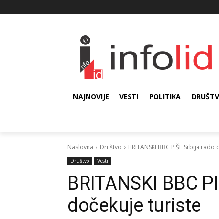
NAJNOVIJE
VESTI
POLITIKA
DRUŠT
Naslovna
Društvo
BRITANSKI BBC PIŠE Srbija rado d
Društvo
Vesti
BRITANSKI BBC PIŠ
dočekuje turiste