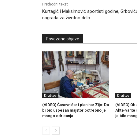
Prethodni tekst
Kurtagić i Maksimović sportisti godine, Grbović
nagrada za životno delo
Povezane objave
Društvo
Društvo
(VIDEO) Časovničar i planinar Zijo: Da
(VIDEO) Obu
bi bio uspešan majstor potrebno je
Ahte-vahte 
mnogo odricanja
je bilo mno