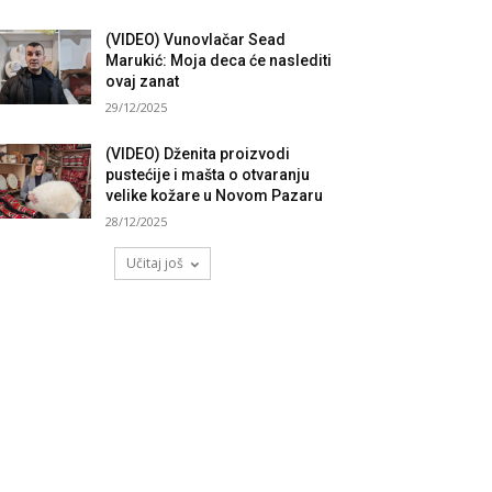
(VIDEO) Vunovlačar Sead
Marukić: Moja deca će naslediti
ovaj zanat
29/12/2025
(VIDEO) Dženita proizvodi
pustećije i mašta o otvaranju
velike kožare u Novom Pazaru
28/12/2025
Učitaj još