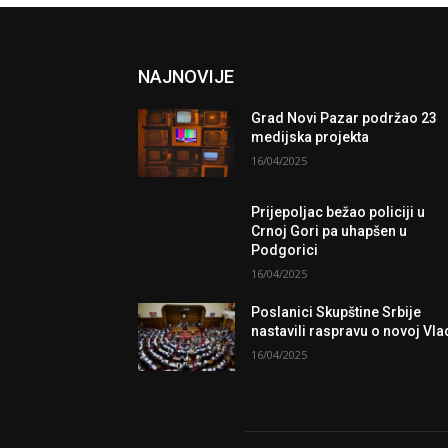
NAJNOVIJE
Grad Novi Pazar podržao 23
medijska projekta
16/04/2025
Prijepoljac bežao policiji u
Crnoj Gori pa uhapšen u
Podgorici
16/04/2025
Poslanici Skupštine Srbije
nastavili raspravu o novoj Vla
16/04/2025