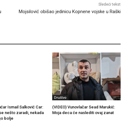
Sledeći tekst
u
Mojsilović obišao jedinicu Kopnene vojske u Raški
Društvo
ćar Ismail Salković Car:
(VIDEO) Vunovlačar Sead Marukić:
se nešto zaradi, nekada
Moja deca će naslediti ovaj zanat
go bolje