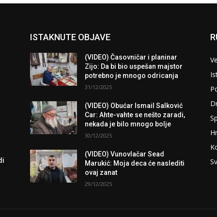
ISTAKNUTE OBJAVE
R
(VIDEO) Časovničar i planinar
Ve
Zijo: Da bi bio uspešan majstor
Is
potrebno je mnogo odricanja
31/12/2025
Po
D
(VIDEO) Obućar Ismail Salković
Car: Ahte-vahte se nešto zaradi,
Sp
nekada je bilo mnogo bolje
H
30/12/2025
K
(VIDEO) Vunovlačar Sead
di
Sv
Marukić: Moja deca će naslediti
ovaj zanat
29/12/2025