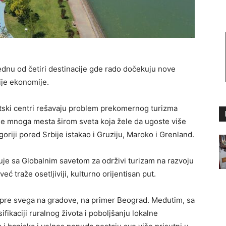
jednu od četiri destinacije gde rado dočekuju nove
nije ekonomije.
tski centri rešavaju problem prekomernog turizma
oje mnoga mesta širom sveta koja žele da ugoste više
tegoriji pored Srbije istakao i Gruziju, Maroko i Grenland.
ađuje sa Globalnim savetom za održivi turizam na razvoju
ć traže osetljiviji, kulturno orijentisan put.
a pre svega na gradove, na primer Beograd. Međutim, sa
ikaciji ruralnog života i poboljšanju lokalne