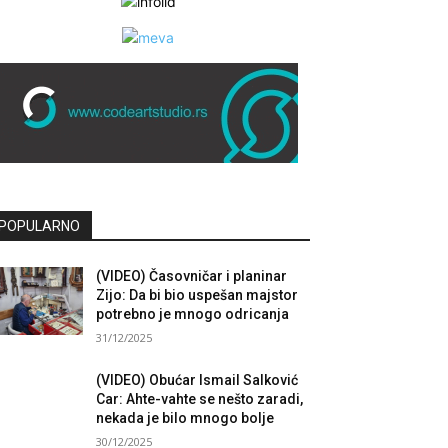
POPULARNO
(VIDEO) Časovničar i planinar
Zijo: Da bi bio uspešan majstor
potrebno je mnogo odricanja
31/12/2025
(VIDEO) Obućar Ismail Salković
Car: Ahte-vahte se nešto zaradi,
nekada je bilo mnogo bolje
30/12/2025