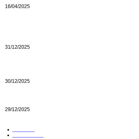
16/04/2025
ISTAKNUTE OBJAVE
(VIDEO) Časovničar i planinar Zijo: Da bi bio uspešan majstor potre
mnogo odricanja
31/12/2025
(VIDEO) Obućar Ismail Salković Car: Ahte-vahte se nešto zaradi, n
je bilo mnogo bolje
30/12/2025
(VIDEO) Vunovlačar Sead Marukić: Moja deca će naslediti ovaj zana
29/12/2025
RUBRIKE
Vesti
3058
Istaknuto
1593