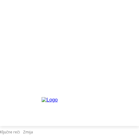
Ključne reči
Zmija