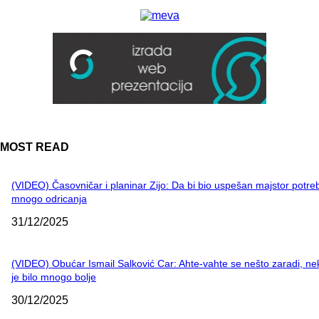
MOST READ
(VIDEO) Časovničar i planinar Zijo: Da bi bio uspešan majstor potre
mnogo odricanja
31/12/2025
(VIDEO) Obućar Ismail Salković Car: Ahte-vahte se nešto zaradi, n
je bilo mnogo bolje
30/12/2025