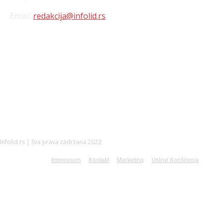
Email:
redakcija@infolid.rs
DRUŠTVENE MREŽE
Infolid.rs | Sva prava zadržana 2022
Impressum
Kontakt
Marketing
Uslovi Korišćenja