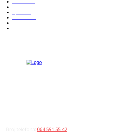
Politika
816
Društvo
751
Sport
475
Hronika
442
Kosmet
238
Svet
233
KONTAKT
Broj telefona:
064 591 55 42