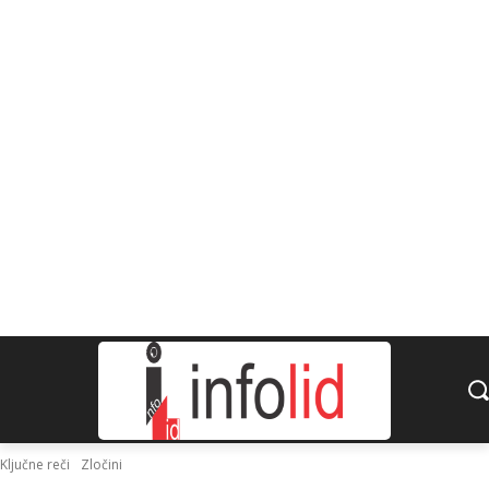
Ključne reči
Zločini