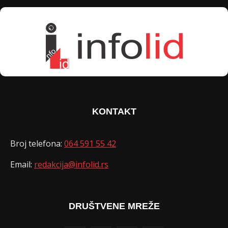
KONTAKT
Broj telefona:
064 591 55 42
Email:
redakcija@infolid.rs
DRUŠTVENE MREŽE