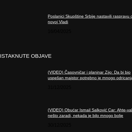
Poslanici Skupštine Srbije nastavili raspravu 
novoj Vladi
16/04/2025
ISTAKNUTE OBJAVE
(VIDEO) Časovničar i planinar Zijo: Da bi bio
uspešan majstor potrebno je mnogo odricanj
31/12/2025
(VIDEO) Obućar Ismail Salković Car: Ahte-va
nešto zaradi, nekada je bilo mnogo bolje
30/12/2025