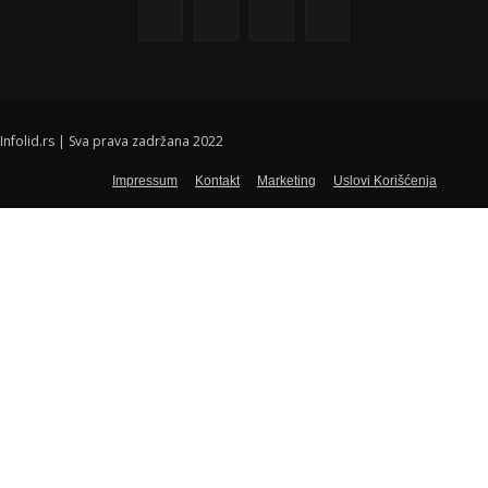
Infolid.rs | Sva prava zadržana 2022
Impressum
Kontakt
Marketing
Uslovi Korišćenja