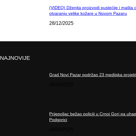
(VIDEO) Dženita proizvodi pustećije i mašta 
otvaranju velike kožare u Novom Pazaru
28/12/2025
NAJNOVIJE
Grad Novi Pazar podržao 23 medijska projek
16/04/2025
Prijepoljac bežao policiji u Crnoj Gori pa uha
Podgorici
16/04/2025