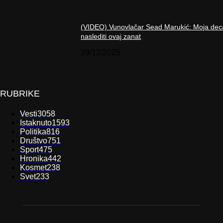
(VIDEO) Vunovlačar Sead Marukić: Moja dec
naslediti ovaj zanat
29/12/2025
RUBRIKE
Vesti
3058
Istaknuto
1593
Politika
816
Društvo
751
Sport
475
Hronika
442
Kosmet
238
Svet
233