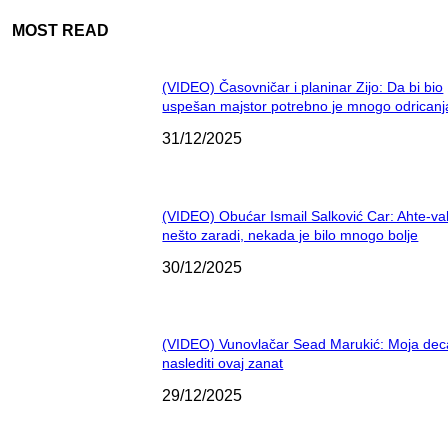
MOST READ
(VIDEO) Časovničar i planinar Zijo: Da bi bio
uspešan majstor potrebno je mnogo odricanj
31/12/2025
(VIDEO) Obućar Ismail Salković Car: Ahte-va
nešto zaradi, nekada je bilo mnogo bolje
30/12/2025
(VIDEO) Vunovlačar Sead Marukić: Moja dec
naslediti ovaj zanat
29/12/2025