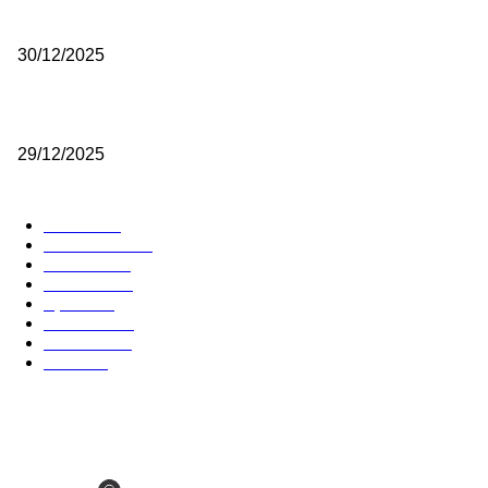
je bilo mnogo bolje
30/12/2025
(VIDEO) Vunovlačar Sead Marukić: Moja deca će naslediti ovaj zana
29/12/2025
RUBRIKE
Vesti
3058
Istaknuto
1593
Politika
816
Društvo
751
Sport
475
Hronika
442
Kosmet
238
Svet
233