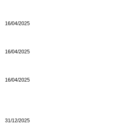
Grad Novi Pazar podržao 23 medijska projekta
16/04/2025
Prijepoljac bežao policiji u Crnoj Gori pa uhapšen u Podgorici
16/04/2025
Poslanici Skupštine Srbije nastavili raspravu o novoj Vladi
16/04/2025
ISTAKNUTE OBJAVE
(VIDEO) Časovničar i planinar Zijo: Da bi bio uspešan majstor potre
mnogo odricanja
31/12/2025
(VIDEO) Obućar Ismail Salković Car: Ahte-vahte se nešto zaradi, n