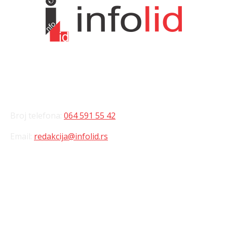
KONTAKT
Broj telefona:
064 591 55 42
Email:
redakcija@infolid.rs
DRUŠTVENE MREŽE