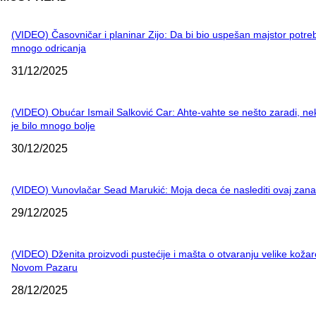
(VIDEO) Časovničar i planinar Zijo: Da bi bio uspešan majstor potre
mnogo odricanja
31/12/2025
(VIDEO) Obućar Ismail Salković Car: Ahte-vahte se nešto zaradi, n
je bilo mnogo bolje
30/12/2025
(VIDEO) Vunovlačar Sead Marukić: Moja deca će naslediti ovaj zana
29/12/2025
(VIDEO) Dženita proizvodi pustećije i mašta o otvaranju velike kožar
Novom Pazaru
28/12/2025
NAJNOVIJE