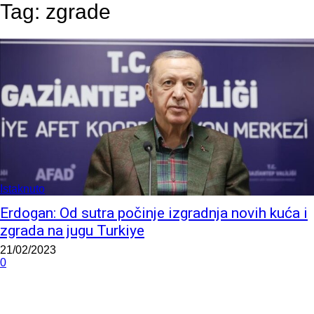
Tag:
zgrade
Istaknuto
Erdogan: Od sutra počinje izgradnja novih kuća i
zgrada na jugu Turkiye
21/02/2023
0