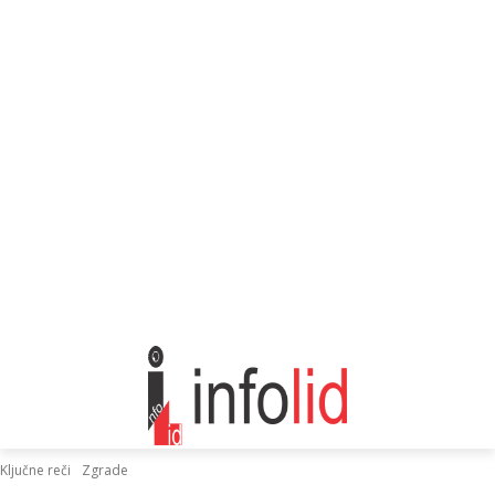
Ključne reči
Zgrade