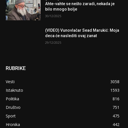
Ahte-vahte se nešto zaradi, nekada je
bilo mnogo bolje
30/12/2025
(VIDEO) Vunovlačar Sead Marukić: Moja
deca će naslediti ovaj zanat
29/12/2025
RUBRIKE
Vesti
3058
Istaknuto
1593
Politika
816
Društvo
751
Sport
475
Hronika
442