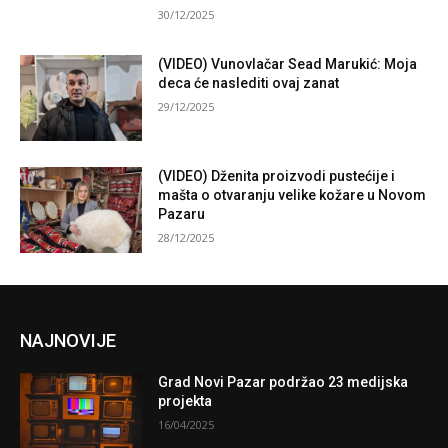
30/12/2025
(VIDEO) Vunovlačar Sead Marukić: Moja
deca će naslediti ovaj zanat
29/12/2025
(VIDEO) Dženita proizvodi pustećije i
mašta o otvaranju velike kožare u Novom
Pazaru
28/12/2025
NAJNOVIJE
Grad Novi Pazar podržao 23 medijska
projekta
16/04/2025