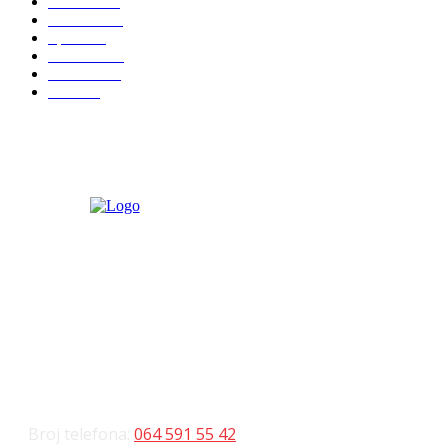
Politika
816
Društvo
751
Sport
475
Hronika
442
Kosmet
238
Svet
233
KONTAKT
Broj telefona:
064 591 55 42