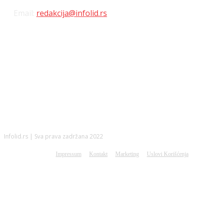
Email:
redakcija@infolid.rs
DRUŠTVENE MREŽE
Infolid.rs | Sva prava zadržana 2022
Impressum
Kontakt
Marketing
Uslovi Korišćenja