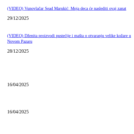
(VIDEO) Vunovlačar Sead Marukić: Moja deca će naslediti ovaj zanat
29/12/2025
(VIDEO) Dženita proizvodi pustećije i mašta o otvaranju velike kožare u
Novom Pazaru
28/12/2025
NAJNOVIJE
Grad Novi Pazar podržao 23 medijska projekta
16/04/2025
Prijepoljac bežao policiji u Crnoj Gori pa uhapšen u Podgorici
16/04/2025
Poslanici Skupštine Srbije nastavili raspravu o novoj Vladi