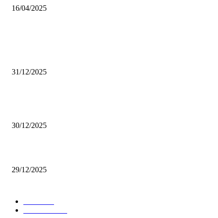
16/04/2025
ISTAKNUTE OBJAVE
(VIDEO) Časovničar i planinar Zijo: Da bi bio uspešan majstor potrebno j
mnogo odricanja
31/12/2025
(VIDEO) Obućar Ismail Salković Car: Ahte-vahte se nešto zaradi, nekada 
bilo mnogo bolje
30/12/2025
(VIDEO) Vunovlačar Sead Marukić: Moja deca će naslediti ovaj zanat
29/12/2025
RUBRIKE
Vesti
3058
Istaknuto
1593