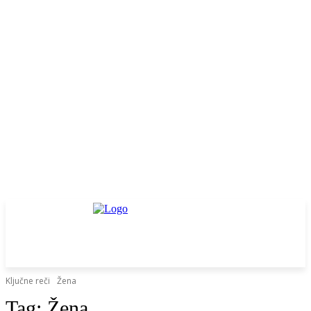
Ključne reči
Žena
Tag:
Žena