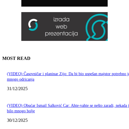
MOST READ
(VIDEO) Časovničar i planinar Zijo: Da bi bio uspešan majstor potrebno j
mnogo odricanja
31/12/2025
(VIDEO) Obućar Ismail Salković Car: Ahte-vahte se nešto zaradi, nekada 
bilo mnogo bolje
30/12/2025