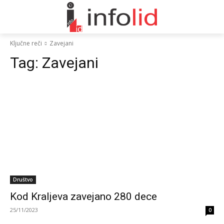
Ključne reči
Zavejani
Tag:
Zavejani
Društvo
Kod Kraljeva zavejano 280 dece
25/11/2023
0