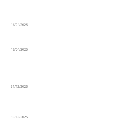
Prijepoljac bežao policiji u Crnoj Gori pa uhapšen u
Podgorici
16/04/2025
Poslanici Skupštine Srbije nastavili raspravu o novoj Vladi
16/04/2025
ISTAKNUTE OBJAVE
(VIDEO) Časovničar i planinar Zijo: Da bi bio uspešan
majstor potrebno je mnogo odricanja
31/12/2025
(VIDEO) Obućar Ismail Salković Car: Ahte-vahte se nešto
zaradi, nekada je bilo mnogo bolje
30/12/2025
(VIDEO) Vunovlačar Sead Marukić: Moja deca će naslediti