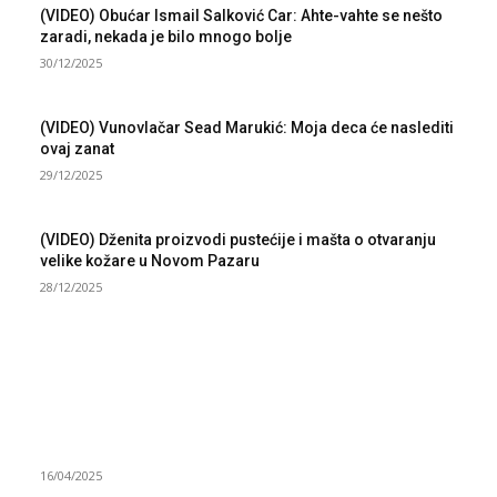
(VIDEO) Obućar Ismail Salković Car: Ahte-vahte se nešto
zaradi, nekada je bilo mnogo bolje
30/12/2025
(VIDEO) Vunovlačar Sead Marukić: Moja deca će naslediti
ovaj zanat
29/12/2025
(VIDEO) Dženita proizvodi pustećije i mašta o otvaranju
velike kožare u Novom Pazaru
28/12/2025
NAJNOVIJE
Grad Novi Pazar podržao 23 medijska projekta
16/04/2025