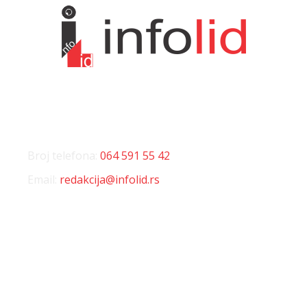
KONTAKT
Broj telefona:
064 591 55 42
Email:
redakcija@infolid.rs
DRUŠTVENE MREŽE