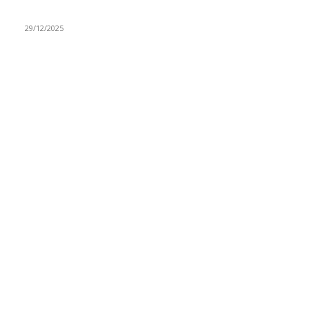
ovaj zanat
29/12/2025
RUBRIKE
Vesti
3058
Istaknuto
1593
Politika
816
Društvo
751
Sport
475
Hronika
442
Kosmet
238
Svet
233