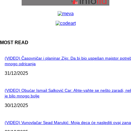
MOST READ
(VIDEO) Časovničar i planinar Zijo: Da bi bio uspešan majstor potre
mnogo odricanja
31/12/2025
(VIDEO) Obućar Ismail Salković Car: Ahte-vahte se nešto zaradi, n
je bilo mnogo bolje
30/12/2025
(VIDEO) Vunovlačar Sead Marukić: Moja deca će naslediti ovaj zana