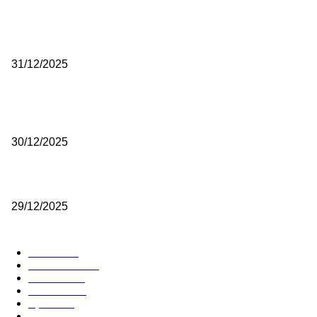
(VIDEO) Časovničar i planinar Zijo: Da bi bio uspešan majstor potre
mnogo odricanja
31/12/2025
(VIDEO) Obućar Ismail Salković Car: Ahte-vahte se nešto zaradi, n
je bilo mnogo bolje
30/12/2025
(VIDEO) Vunovlačar Sead Marukić: Moja deca će naslediti ovaj zana
29/12/2025
RUBRIKE
Vesti
3058
Istaknuto
1593
Politika
816
Društvo
751
Sport
475
Hronika
442