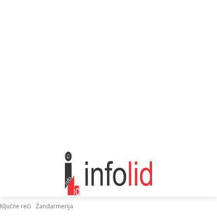
Ključne reči
Žandarmerija