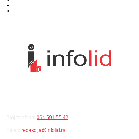
Kosmet
238
Svet
233
KONTAKT
Broj telefona:
064 591 55 42
Email:
redakcija@infolid.rs