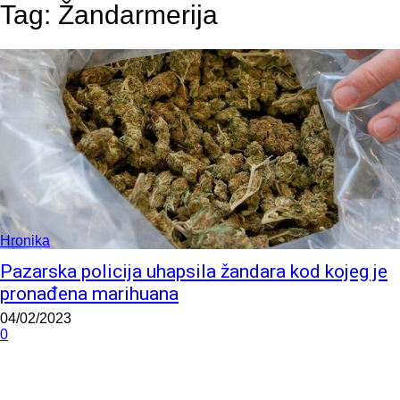
Tag:
Žandarmerija
Hronika
Pazarska policija uhapsila žandara kod kojeg je
pronađena marihuana
04/02/2023
0