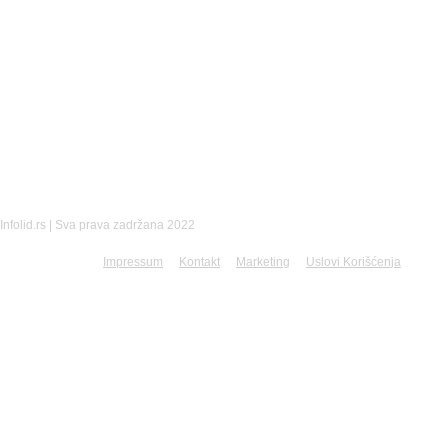
DRUŠTVENE MREŽE
Infolid.rs | Sva prava zadržana 2022
Impressum
Kontakt
Marketing
Uslovi Korišćenja