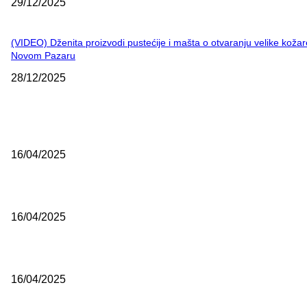
29/12/2025
(VIDEO) Dženita proizvodi pustećije i mašta o otvaranju velike kožar
Novom Pazaru
28/12/2025
NAJNOVIJE
Grad Novi Pazar podržao 23 medijska projekta
16/04/2025
Prijepoljac bežao policiji u Crnoj Gori pa uhapšen u Podgorici
16/04/2025
Poslanici Skupštine Srbije nastavili raspravu o novoj Vladi
16/04/2025
ISTAKNUTE OBJAVE