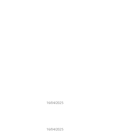
NAJNOVIJE
Grad Novi Pazar podržao 23 medijska projek
16/04/2025
Prijepoljac bežao policiji u Crnoj Gori pa
uhapšen u Podgorici
16/04/2025