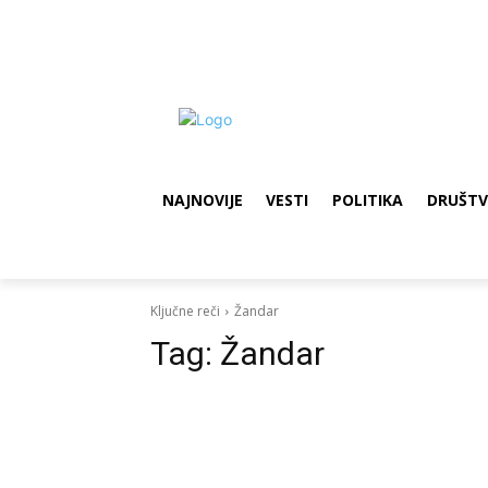
NAJNOVIJE
VESTI
POLITIKA
DRUŠT
Ključne reči
Žandar
Tag:
Žandar