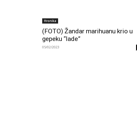
Hronika
(FOTO) Žandar marihuanu krio u
gepeku “lade”
05/02/2023