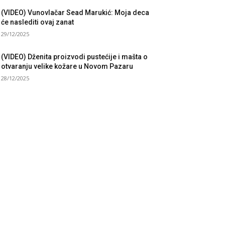
(VIDEO) Vunovlačar Sead Marukić: Moja deca
će naslediti ovaj zanat
29/12/2025
(VIDEO) Dženita proizvodi pustećije i mašta o
otvaranju velike kožare u Novom Pazaru
28/12/2025
UBRIKE
sti
3058
taknuto
1593
litika
816
ruštvo
751
ort
475