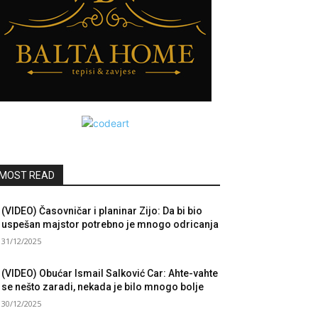
MOST READ
(VIDEO) Časovničar i planinar Zijo: Da bi bio
uspešan majstor potrebno je mnogo odricanja
31/12/2025
(VIDEO) Obućar Ismail Salković Car: Ahte-vahte
se nešto zaradi, nekada je bilo mnogo bolje
30/12/2025