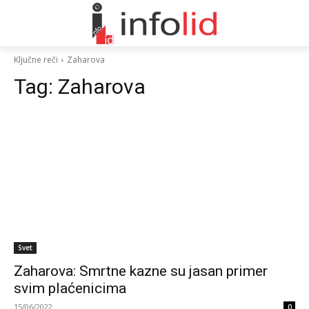
Ključne reči
Zaharova
Tag:
Zaharova
Svet
Zaharova: Smrtne kazne su jasan primer
svim plaćenicima
15/06/2022
0