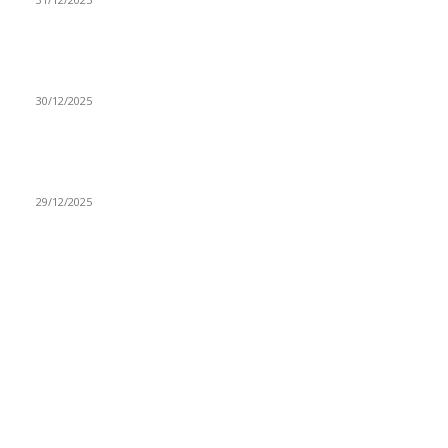
(VIDEO) Obućar Ismail Salković Car: Ahte-vahte se nešto
zaradi, nekada je bilo mnogo bolje
30/12/2025
(VIDEO) Vunovlačar Sead Marukić: Moja deca će naslediti
ovaj zanat
29/12/2025
RUBRIKE
Vesti
3058
Istaknuto
1593
Politika
816
Društvo
751
Sport
475
Hronika
442