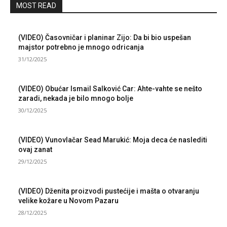
MOST READ
(VIDEO) Časovničar i planinar Zijo: Da bi bio uspešan
majstor potrebno je mnogo odricanja
31/12/2025
(VIDEO) Obućar Ismail Salković Car: Ahte-vahte se nešto
zaradi, nekada je bilo mnogo bolje
30/12/2025
(VIDEO) Vunovlačar Sead Marukić: Moja deca će naslediti
ovaj zanat
29/12/2025
(VIDEO) Dženita proizvodi pustećije i mašta o otvaranju
velike kožare u Novom Pazaru
28/12/2025