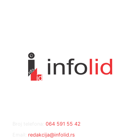
Kosmet
238
Svet
233
KONTAKT
Broj telefona:
064 591 55 42
Email:
redakcija@infolid.rs